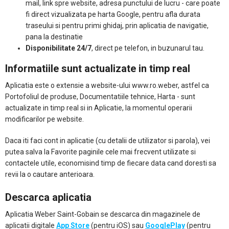
mail, link spre website, adresa punctului de lucru - care poate
fi direct vizualizata pe harta Google, pentru afla durata
traseului si pentru primi ghidaj, prin aplicatia de navigatie,
pana la destinatie
Disponibilitate 24/7
, direct pe telefon, in buzunarul tau.
Informatiile sunt actualizate in timp real
Aplicatia este o extensie a website-ului www.ro.weber, astfel ca
Portofoliul de produse, Documentatiile tehnice, Harta - sunt
actualizate in timp real si in Aplicatie, la momentul operarii
modificarilor pe website.
Daca iti faci cont in aplicatie (cu detalii de utilizator si parola), vei
putea salva la Favorite paginile cele mai frecvent utilizate si
contactele utile, economisind timp de fiecare data cand doresti sa
revii la o cautare anterioara.
Descarca aplicatia
Aplicatia Weber Saint-Gobain se descarca din magazinele de
aplicatii digitale
App Store
(pentru iOS) sau
GooglePlay
(pentru