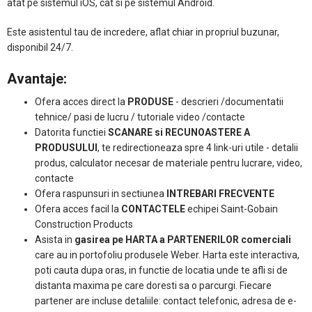
atat pe sistemul iOS, cat si pe sistemul Android.
Este asistentul tau de incredere, aflat chiar in propriul buzunar,
disponibil 24/7.
Avantaje:
Ofera acces direct la
PRODUSE
- descrieri /documentatii
tehnice/ pasi de lucru / tutoriale video /contacte
Datorita functiei
SCANARE si RECUNOASTERE A
PRODUSULUI
, te redirectioneaza spre 4 link-uri utile - detalii
produs, calculator necesar de materiale pentru lucrare, video,
contacte
Ofera raspunsuri in sectiunea
INTREBARI FRECVENTE
Ofera acces facil la
CONTACTELE
echipei Saint-Gobain
Construction Products
Asista in
gasirea pe HARTA a PARTENERILOR comerciali
care au in portofoliu produsele Weber. Harta este interactiva,
poti cauta dupa oras, in functie de locatia unde te afli si de
distanta maxima pe care doresti sa o parcurgi. Fiecare
partener are incluse detaliile: contact telefonic, adresa de e-