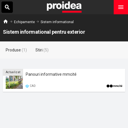
Echipamente
Sistem informational
Sistem informational pentru exterior
Produse
(1)
Stiri
(5)
Actualizat
Panouri informative mmcité
CAD