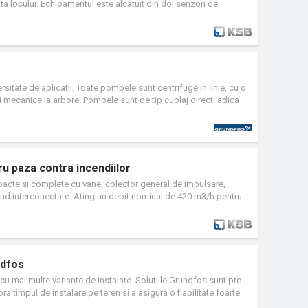
ata locului. Echipamentul este alcatuit din doi senzori de
 inregistreaza profilul de sarcina al pompei in functie de variatia
unci cand este cazul), potentialul de optimizare a sistemului
onibilitatii sistemului/pompei. Pump Meter este livrat/montat
mpele dotate cu acesta din fabrica. Se poate conecta cu un
in functiune.
versitate de aplicatii. Toate pompele sunt centrifuge in linie, cu o
 mecanice la arbore. Pompele sunt de tip cuplaj direct, adica
cinta, pompele sunt mai putin sensibile la impuritatile din
ip rotor inchis. Motoarele TPE au un convertizor de frecventa
ode de comanda. Pompele TPE ofera avantaje prin economia de
 in linie sunt utilizate in aplicatii de conditionare a aerului si
 paza contra incendiilor
acte si complete cu vane, colector general de impulsare,
iind interconectate. Ating un debit nominal de 420 m3/h pentru
de 95 metri. Motopompe (jockey, electrica si/sau diesel) pe
unt proiectate pentru orice tip de debit si presiuni nominale. Pe
e instalatia cu vane, colectoare etc.
ndfos
u mai multe variante de instalare. Solutiile Grundfos sunt pre-
ra timpul de instalare pe teren si a asigura o fiabilitate foarte
nt: Integra, Wet Well, Wet Well cu cabina de service si statii