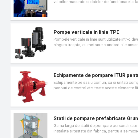
valorilor masurate si datelor de functionare la f
presiune si o unitate de afisaj si inregistrare. El
punctului de functionare, pentru a semnaliza (at
pentru cresterea eficientei energetice si a disp
complet si parametrat corespunzator pentru po
conector M12, ceea ce permite imediat punerea 
Pompe verticale in linie TPE
Pompele verticale in linie sunt utilizate intr-o di
singura treapta, cu motoare standard si etansari
pompa si motorul sunt unitati separate. In conse
lichidul pompat fata de alte pompe similare de t
integrat, permitand utilizarea de diferite met
energie si confortul sporit. Aceste pompe verticale
incalzire in cladiri comerciale.
Echipamente de pompare ITUR pentru
Echipamente pe sasiu comun, ca si unitati comp
panouri de control etc. toate aceste elemente f
fiecare pompa principala si inaltimea nominala 
sasiuri independente si cu panouri de control. S
aceste echipamente, clientul trebuie sa finalizez
Statii de pompare prefabricate Gru
Gama larga de statii de pompare personalizate c
instalate si testate din fabrica, pentru a se micso
buna. Modelele de statii de pompare Grundfos su