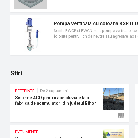
complet personalizate.
Pompa verticala cu coloana KSB IT
Seriile RWCP si RWCN sunt pompe verticale, centr
folosite pentru lichide neutre sau agresive, apa 
apa menajera, hidrocarburi, reziduri chimice lich
Stiri
REFERINTE
De 2 saptamani
Sisteme ACO pentru ape pluviale la o
fabrica de acumulatori din judetul Bihor
EVENIMENTE