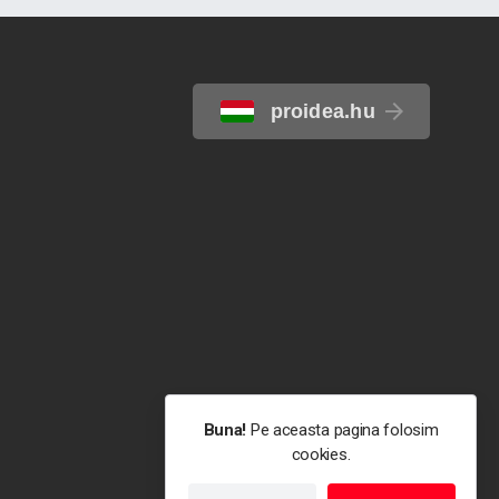
proidea.hu
Buna!
Pe aceasta pagina folosim
cookies.