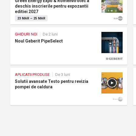
Green Energy Expo & Romenvirotec a
deschis inscrierile pentru expozantii
editiei 2027
23 MAR
–
25 MAR
GHIDURI NOI
De 2 luni
Noul Geberit PipeSelect
APLICATII PRODUSE
De 3 luni
Solutii avansate Testo pentru revizia
pompei de caldura