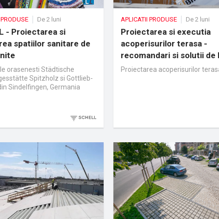
I PRODUSE
De 2 luni
APLICATII PRODUSE
De 2 luni
 - Proiectarea si
Proiectarea si executia
ea spatiilor sanitare de
acoperisurilor terasa -
inite
recomandari si solutii de 
Bauder
le orasenesti Städtische
Proiectarea acoperisurilor teras
esstätte Spitzholz si Gottlieb-
din Sindelfingen, Germania