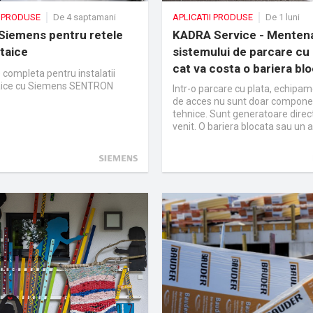
I PRODUSE
De 4 saptamani
APLICATII PRODUSE
De 1 luni
 Siemens pentru retele
KADRA Service - Menten
taice
sistemului de parcare cu 
cat va costa o bariera bl
 completa pentru instalatii
aice cu Siemens SENTRON
Intr-o parcare cu plata, echipa
de acces nu sunt doar compon
tehnice. Sunt generatoare direc
venit. O bariera blocata sau un
de plata indisponibil nu inseam
disconfort pentru utilizatori. I
incasari pierdute.