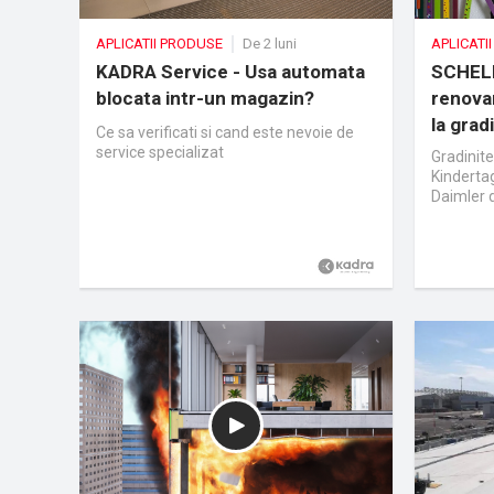
APLICATII PRODUSE
De 2 luni
APLICATI
KADRA Service - Usa automata
SCHELL
blocata intr-un magazin?
renovar
la grad
Ce sa verificati si cand este nevoie de
service specializat
Gradinite
Kindertag
Daimler 