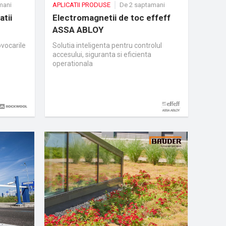
mani
APLICATII PRODUSE
De 2 saptamani
tii
Electromagnetii de toc effeff
ASSA ABLOY
ovocarile
Solutia inteligenta pentru controlul
accesului, siguranta si eficienta
operationala