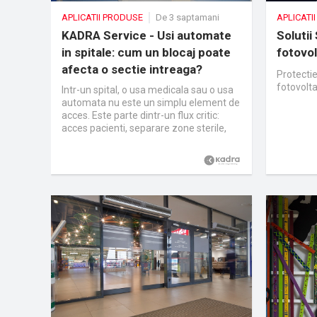
APLICATII PRODUSE
De 3 saptamani
APLICATI
KADRA Service - Usi automate
Solutii
in spitale: cum un blocaj poate
fotovol
afecta o sectie intreaga?
Protectie
fotovolt
Intr-un spital, o usa medicala sau o usa
automata nu este un simplu element de
acces. Este parte dintr-un flux critic:
acces pacienti, separare zone sterile,
control infectii, functionarea
sectiilor. Cand o usa automata se
blocheaza intr-un spital, problema nu
este doar tehnica. Devine operationala.