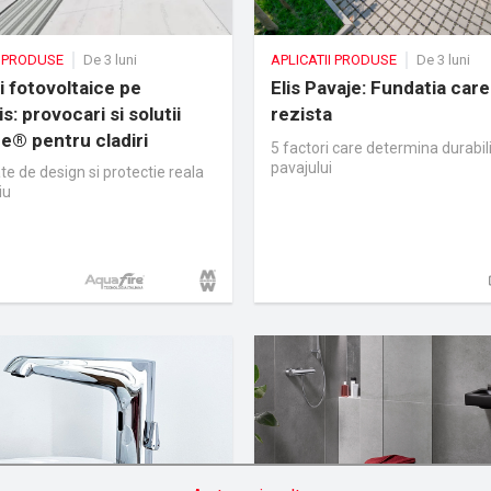
I PRODUSE
De 3 luni
APLICATII PRODUSE
De 3 luni
 fotovoltaice pe
Elis Pavaje: Fundatia care
s: provocari si solutii
rezista
e® pentru cladiri
5 factori care determina durabil
ne
pavajului
tate de design si protectie reala
iu