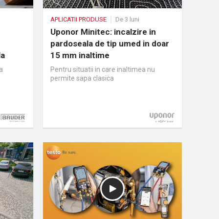
APLICATII PRODUSE
De 3 luni
Uponor Minitec: incalzire in
pardoseala de tip umed in doar
la
15 mm inaltime
a
Pentru situatii in care inaltimea nu
permite sapa clasica