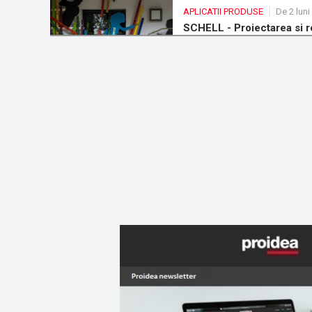
APLICATII PRODUSE
De 2 luni
SCHELL - Proiectarea si re
de la gradinite