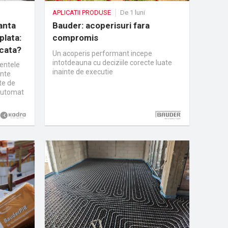
APLICATII PRODUSE
De 1 luni
anta
Bauder: acoperisuri fara
plata:
compromis
ocata?
Un acoperis performant incepe
intotdeauna cu deciziile corecte luate
mentele
inainte de executie
ente
te de
 automat
na doar
nseamna