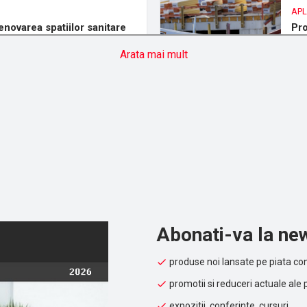
APL
novarea spatiilor sanitare
Pro
rec
Arata mai mult
Abonati-va la new
produse noi lansate pe piata con
promotii si reduceri actuale ale 
expozitii, conferinte, cursuri