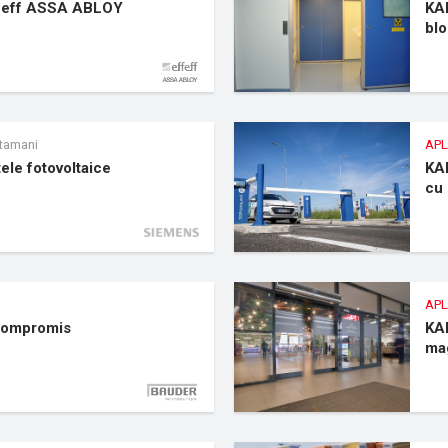
ffeff ASSA ABLOY
KAD
blo
tamani
APL
ele fotovoltaice
KAD
cu 
APL
 compromis
KAD
ma