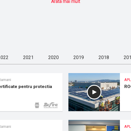
Arata mai mult
I PRODUSE
De 4 luni
APLICATII PRODUSE
De 4 luni
ri electronice SCHELL in
SCHELL - Baie pentru ma
pentru musafiri
generatii
nteligent pentru zilele de
Ce trebuie sa aveti in vedere la
proiectarea unei constructii noi
2022
2021
2020
2019
2018
20
tamani
APL
rtificate pentru protectia
ROC
tamani
APL