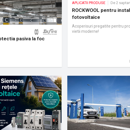
APLICATII PRODUSE
De 2 sapta
ROCKWOOL pentru instala
fotovoltaice
Acoperisuri pregatite pentru pr
vietii moderne!
tectia pasiva la foc