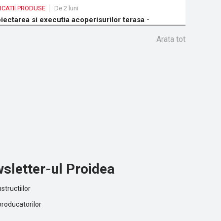
ICATII PRODUSE
De 2 luni
iectarea si executia acoperisurilor terasa -
omandari si solutii de la Bauder
Arata tot
sletter-ul Proidea
structiilor
producatorilor