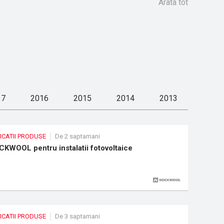
Arata tot
APLICATII PRODUSE
De 5 luni
i multe
Aplicatia testo Smart: o singura
aplicatie pentru toate
masurarile
Numeroase functii pentru diverse
instrumente si aplicatii de masurare
17
2016
2015
2014
2013
2012
ICATII PRODUSE
De 2 saptamani
KWOOL pentru instalatii fotovoltaice
ICATII PRODUSE
De 3 saptamani