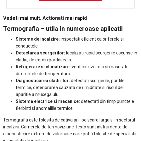
Vedeti mai mult. Actionati mai rapid
Termografia – utila in numeroase aplicatii
Sisteme de incalzire:
inspectati eficient caloriferele si
conductele
Detectarea scurgerilor:
localizati rapid scurgerile ascunse in
cladiri, de ex. din pardoseala
Refrigerare si climatizare:
verificati izolatia si masurati
diferentele de temperatura
Diagnosticarea cladirilor:
detectati scurgerile, puntile
termice, deteriorarea cauzata de umiditate si riscul de
aparitie a mucegaiului
Sisteme electrice si mecanice:
detectati din timp punctele
fierbinti si anomaliile termice.
Termografia este folosita de cativa ani, pe scara larga si in sectorul
incalzirii. Camerele de termoviziune Testo sunt instrumente de
diagnosticare extrem de valoroase care pot fi folosite de specialistii
in instalatii de incalzire.