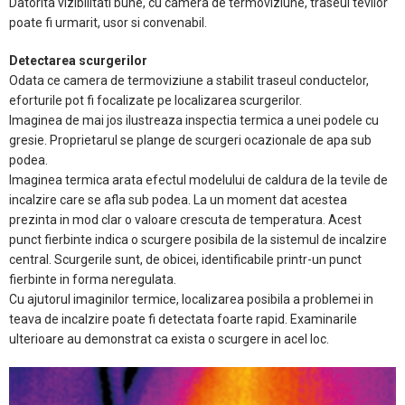
Datorita vizibilitati bune, cu camera de termoviziune, traseul tevilor
poate fi urmarit, usor si convenabil.
Detectarea scurgerilor
Odata ce camera de termoviziune a stabilit traseul conductelor,
eforturile pot fi focalizate pe localizarea scurgerilor.
Imaginea de mai jos ilustreaza inspectia termica a unei podele cu
gresie. Proprietarul se plange de scurgeri ocazionale de apa sub
podea.
Imaginea termica arata efectul modelului de caldura de la tevile de
incalzire care se afla sub podea. La un moment dat acestea
prezinta in mod clar o valoare crescuta de temperatura. Acest
punct fierbinte indica o scurgere posibila de la sistemul de incalzire
central. Scurgerile sunt, de obicei, identificabile printr-un punct
fierbinte in forma neregulata.
Cu ajutorul imaginilor termice, localizarea posibila a problemei in
teava de incalzire poate fi detectata foarte rapid. Examinarile
ulterioare au demonstrat ca exista o scurgere in acel loc.