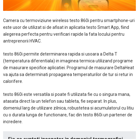
Camera cu termoviziune wireless testo 860i pentru smartphone-uri
este usor de utilizat si de afisat in aplicatia testo Smart App, fiind
alegerea perfecta pentru verificari rapide la fata locului pentru
antreprenorii HVAC.
testo 860i permite determinarea rapida si usoara a Delta T
(temperatura diferentiala) in imaginea termica utilizand programe
de masurare specifice aplicatiei. Programul de masurare DeltaHeat
va ajuta sa determinati propagarea temperaturilor de tur si retur in
calorifere.
testo 860i este versatila si poate fi utilizata fie cu o singura mana,
atasata direct la un telefon sau tableta, fie separat. In plus,
domeniul larg de utilizare zilnica, robustetea si acumulatorul cu litiu
cu o durata lunga de functionare, fac din testo 860i un partener de
incredere.