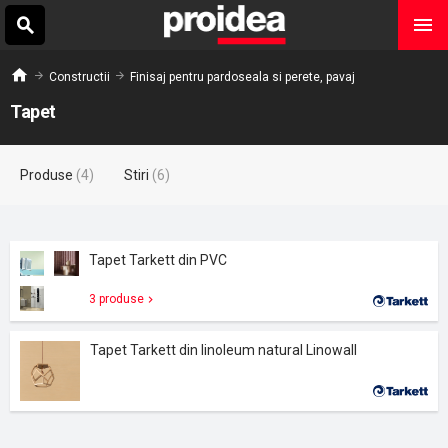
Constructii
Finisaj pentru pardoseala si perete, pavaj
Tapet
Produse
(4)
Stiri
(6)
Tapet Tarkett din PVC
3 produse
Tapet Tarkett din linoleum natural Linowall