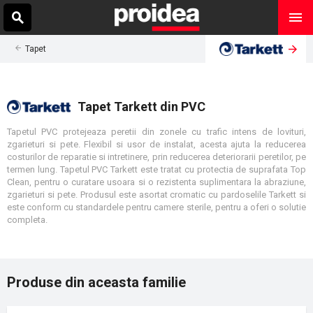
Tapet
Tapet Tarkett din PVC
Tapetul PVC protejeaza peretii din zonele cu trafic intens de lovituri,
zgarieturi si pete. Flexibil si usor de instalat, acesta ajuta la reducerea
costurilor de reparatie si intretinere, prin reducerea deteriorarii peretilor, pe
termen lung. Tapetul PVC Tarkett este tratat cu protectia de suprafata Top
Clean, pentru o curatare usoara si o rezistenta suplimentara la abraziune,
zgarieturi si pete. Produsul este asortat cromatic cu pardoselile Tarkett si
este conform cu standardele pentru camere sterile, pentru a oferi o solutie
completa.
Produse din aceasta familie