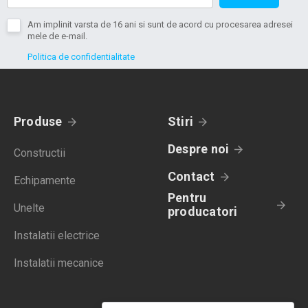
Am implinit varsta de 16 ani si sunt de acord cu procesarea adresei
mele de e-mail.
Politica de confidentialitate
Produse
Stiri
Despre noi
Constructii
Contact
Echipamente
Pentru
Unelte
producatori
Instalatii electrice
Instalatii mecanice