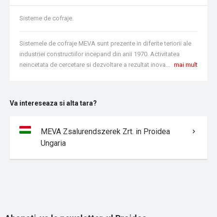
Sisteme de cofraje.
Sistemele de cofraje MEVA sunt prezente in diferite teriorii ale
industriei constructiilor incepand din anii 1970. Activitatea
neincetata de cercetare si dezvoltare a rezultat inovatii, care intotdeauna au fost transpuse in practica. Aceasta activitate e caracteristica firmei MEVA.
mai mult
Va intereseaza si alta tara?
MEVA Zsalurendszerek Zrt. in Proidea
Ungaria