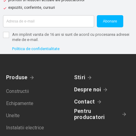
promotii si reduceri actuale ale producatorilor
expozitii, conferinte, cursuri
Abonare
Am implinit varsta de 16 ani si sunt de acord cu procesarea adresei
mele de e-mail.
Politica de confidentialitate
Produse
Stiri
Despre noi
Constructii
Contact
Echipamente
Pentru
Unelte
producatori
Instalatii electrice