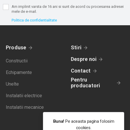
Am implinit varsta de 16 ani si sunt de acord cu procesarea adresei
mele de e-mail.
Politica de confidentialitate
Produse
Stiri
Despre noi
Constructii
Contact
Echipamente
Pentru
Unelte
producatori
Instalatii electrice
Instalatii mecanice
Buna!
Pe aceasta pagina folosim
cookies.