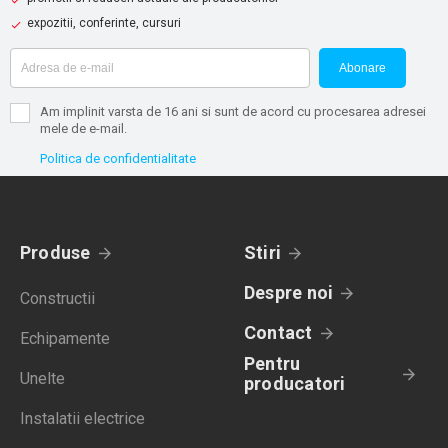
expozitii, conferinte, cursuri
Abonare
Am implinit varsta de 16 ani si sunt de acord cu procesarea adresei
mele de e-mail.
Politica de confidentialitate
Produse
Stiri
Despre noi
Constructii
Contact
Echipamente
Pentru
Unelte
producatori
Instalatii electrice