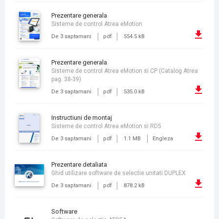
prezentare generala
Sisteme de control Atrea eMotion
De 3 saptamani
pdf
554.5 kB
prezentare generala
Sisteme de control Atrea eMotion si CP (Catalog Atrea
pag. 38-39)
De 3 saptamani
pdf
535.0 kB
instructiuni de montaj
Sisteme de control Atrea eMotion si RD5
De 3 saptamani
pdf
1.1 MB
Engleza
prezentare detaliata
Ghid utilizare software de selectie unitati DUPLEX
De 3 saptamani
pdf
878.2 kB
Software