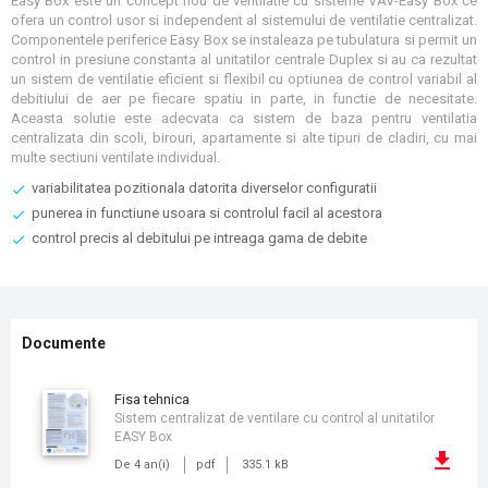
Easy Box este un concept nou de ventilatie cu sisteme VAV-Easy Box ce
ofera un control usor si independent al sistemului de ventilatie centralizat.
Componentele periferice Easy Box se instaleaza pe tubulatura si permit un
control in presiune constanta al unitatilor centrale Duplex si au ca rezultat
un sistem de ventilatie eficient si flexibil cu optiunea de control variabil al
debitiului de aer pe fiecare spatiu in parte, in functie de necesitate.
Aceasta solutie este adecvata ca sistem de baza pentru ventilatia
centralizata din scoli, birouri, apartamente si alte tipuri de cladiri, cu mai
multe sectiuni ventilate individual.
variabilitatea pozitionala datorita diverselor configuratii
punerea in functiune usoara si controlul facil al acestora
control precis al debitului pe intreaga gama de debite
Documente
fisa tehnica
Sistem centralizat de ventilare cu control al unitatilor
EASY Box
De 4 an(i)
pdf
335.1 kB