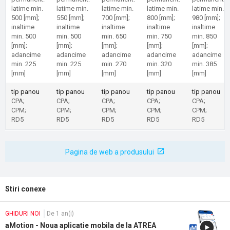
latime min.
latime min.
latime min.
latime min.
latime min.
500 [mm];
550 [mm];
700 [mm];
800 [mm];
980 [mm];
inaltime
inaltime
inaltime
inaltime
inaltime
min. 500
min. 500
min. 650
min. 750
min. 850
[mm];
[mm];
[mm];
[mm];
[mm];
adancime
adancime
adancime
adancime
adancime
min. 225
min. 225
min. 270
min. 320
min. 385
[mm]
[mm]
[mm]
[mm]
[mm]
tip panou
tip panou
tip panou
tip panou
tip panou
CPA;
CPA;
CPA;
CPA;
CPA;
CPM;
CPM;
CPM;
CPM;
CPM;
RD5
RD5
RD5
RD5
RD5
Pagina de web a produsului
Stiri conexe
GHIDURI NOI
De 1 an(i)
aMotion - Noua aplicatie mobila de la ATREA