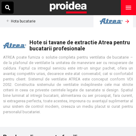
Hota bucatarie
Hote si tavane de extractie Atrea pentru
bucatarii profesionale
ATREA poate furniza o solutie completa pentru ventilatia de bucatarie –
de la plafonul de ventilatie la unitatea de manevrare aer cu recuperare de
caldura. Faptul ca intregul serviciu este intr-un singur pachet, ofera un
avantaj competitiv urias, deoarece este atat convenabil, cat si confortabil
pentru client. Sistemul de ventilatie ATREA este conceput conform VDI
2052. Constructia sistemului de ventilatie indeplineste cele mai stricte
criterii in ceea ce priveste cerintele legate de sanatate si design. Spatiul
bine luminat al intregii bucatarii, alimentarea cu aer proaspat, fara curent,
si extragerea perfecta, toate acestea, impreuna cu avantajul suplimentar al
unui sistem de control modern, creeaza un mediu placut si curat pentru
personalul bucatariei.