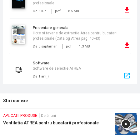
profesionale
De 6 luni
pdf
8.5 MB
prezentare generala
Hote si tavane de extractie Atrea pentru bucatarii
profesionale (Catalog Atrea pag. 40-43)
De 3 saptamani
pdf
1.3 MB
Software
Software de selectie ATREA
De 1 an(i)
Stiri conexe
APLICATII PRODUSE
De 5 luni
Ventilatia ATREA pentru bucatarii profesionale