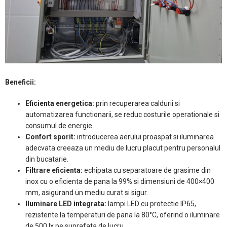
Beneficii:
Eficienta energetica:
prin recuperarea caldurii si
automatizarea functionarii, se reduc costurile operationale si
consumul de energie.
Confort sporit:
introducerea aerului proaspat si iluminarea
adecvata creeaza un mediu de lucru placut pentru personalul
din bucatarie.
Filtrare eficienta:
echipata cu separatoare de grasime din
inox cu o eficienta de pana la 99% si dimensiuni de 400×400
mm, asigurand un mediu curat si sigur.
Iluminare LED integrata:
lampi LED cu protectie IP65,
rezistente la temperaturi de pana la 80°C, oferind o iluminare
de 500 lx pe suprafata de lucru.