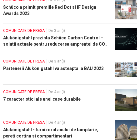
COMUNICATE DE PRESA
De 3 an(i)
Schüco a primit premiile Red Dot si iF Design
Awards 2023
COMUNICATE DE PRESA
De 3 an(i)
Alukönigstahl prezinta Schüco Carbon Control –
solutii actuale pentru reducerea amprentei de CO₂
a constructiilor
COMUNICATE DE PRESA
De 3 an(i)
Partenerii Alukönigstahl va asteapta la BAU 2023
COMUNICATE DE PRESA
De 4 an(i)
7 caracteristici ale unei case durabile
COMUNICATE DE PRESA
De 4 an(i)
Alukönigstahl - furnizorul anului de tamplarie,
pereti cortina si compartimentari