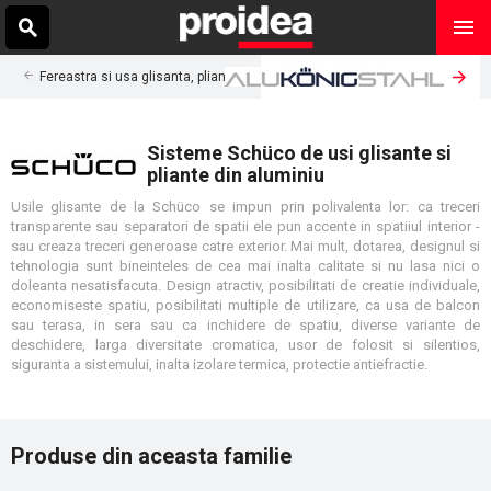
Fereastra si usa glisanta, plianta
Sisteme Schüco de usi glisante si
pliante din aluminiu
Usile glisante de la Schüco se impun prin polivalenta lor: ca treceri
transparente sau separatori de spatii ele pun accente in spatiiul interior -
sau creaza treceri generoase catre exterior. Mai mult, dotarea, designul si
tehnologia sunt bineinteles de cea mai inalta calitate si nu lasa nici o
doleanta nesatisfacuta. Design atractiv, posibilitati de creatie individuale,
economiseste spatiu, posibilitati multiple de utilizare, ca usa de balcon
sau terasa, in sera sau ca inchidere de spatiu, diverse variante de
deschidere, larga diversitate cromatica, usor de folosit si silentios,
siguranta a sistemului, inalta izolare termica, protectie antiefractie.
Produse din aceasta familie