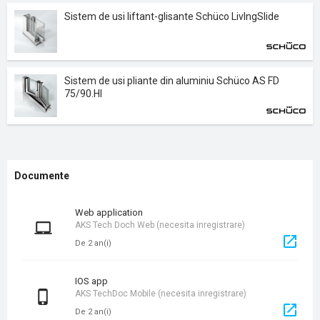
Sistem de usi liftant-glisante Schüco LivIngSlide
Sistem de usi pliante din aluminiu Schüco AS FD
75/90.HI
Documente
Web application
AKS Tech Doch Web (necesita inregistrare)
De 2 an(i)
iOS app
AKS TechDoc Mobile (necesita inregistrare)
De 2 an(i)