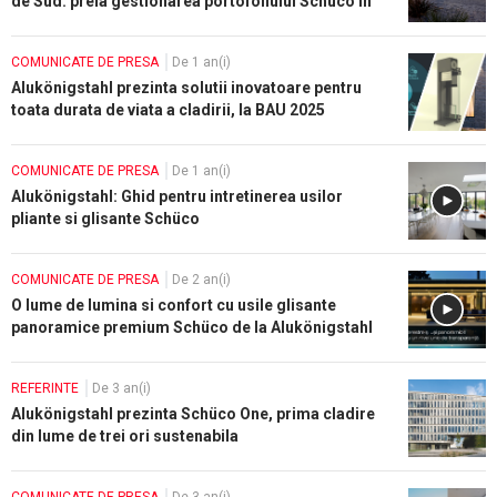
de Sud: preia gestionarea portofoliului Schüco in
Grecia si Cipru
COMUNICATE DE PRESA
De 1 an(i)
Alukönigstahl prezinta solutii inovatoare pentru
toata durata de viata a cladirii, la BAU 2025
COMUNICATE DE PRESA
De 1 an(i)
Alukönigstahl: Ghid pentru intretinerea usilor
pliante si glisante Schüco
COMUNICATE DE PRESA
De 2 an(i)
O lume de lumina si confort cu usile glisante
panoramice premium Schüco de la Alukönigstahl
REFERINTE
De 3 an(i)
Alukönigstahl prezinta Schüco One, prima cladire
din lume de trei ori sustenabila