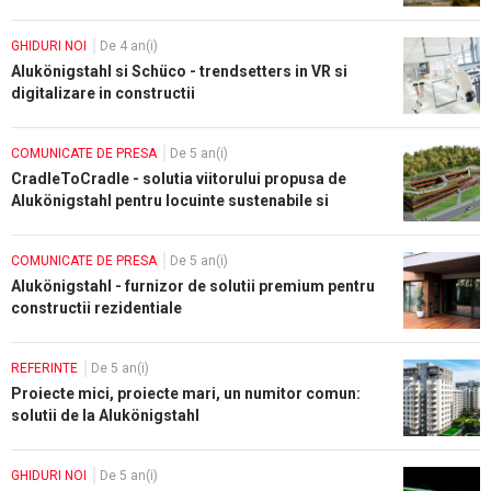
GHIDURI NOI
De 4 an(i)
Alukönigstahl si Schüco - trendsetters in VR si
digitalizare in constructii
COMUNICATE DE PRESA
De 5 an(i)
CradleToCradle - solutia viitorului propusa de
Alukönigstahl pentru locuinte sustenabile si
durabile
COMUNICATE DE PRESA
De 5 an(i)
Alukönigstahl - furnizor de solutii premium pentru
constructii rezidentiale
REFERINTE
De 5 an(i)
Proiecte mici, proiecte mari, un numitor comun:
solutii de la Alukönigstahl
GHIDURI NOI
De 5 an(i)