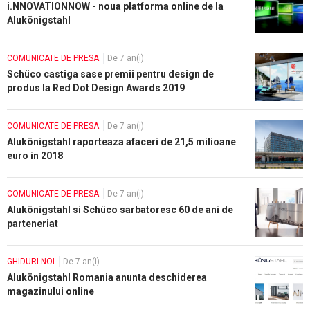
i.NNOVATIONNOW - noua platforma online de la
Alukönigstahl
COMUNICATE DE PRESA
De 7 an(i)
Schüco castiga sase premii pentru design de
produs la Red Dot Design Awards 2019
COMUNICATE DE PRESA
De 7 an(i)
Alukönigstahl raporteaza afaceri de 21,5 milioane
euro in 2018
COMUNICATE DE PRESA
De 7 an(i)
Alukönigstahl si Schüco sarbatoresc 60 de ani de
parteneriat
GHIDURI NOI
De 7 an(i)
Alukönigstahl Romania anunta deschiderea
magazinului online