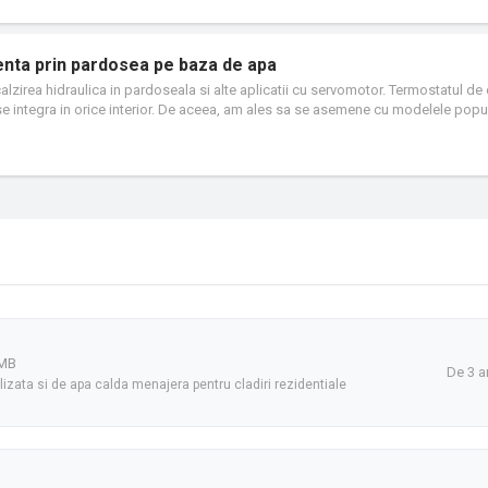
genta prin pardosea pe baza de apa
lzirea hidraulica in pardoseala si alte aplicatii cu servomotor. Termostatul d
se integra in orice interior. De aceea, am ales sa se asemene cu modelele popu
 nu este utilizat, afisajul luminos se inchide si devine invizibil. La atingerea ec
tura inregistrata in camera.
 MB
De 3 a
alizata si de apa calda menajera pentru cladiri rezidentiale