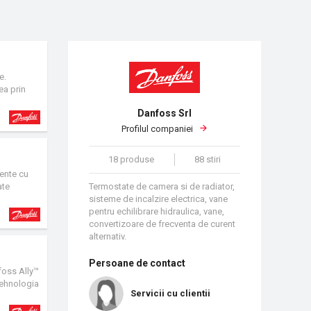
e.
ea prin
atia
Danfoss Srl
termostate
prin
Profilul companiei
Cablajul
erfata de
18 produse
88 stiri
itatea
mente cu
ate
Termostate de camera si de radiator,
sisteme de incalzire electrica, vane
pentru echilibrare hidraulica, vane,
convertizoare de frecventa de curent
alternativ.
Persoane de contact
foss Ally™
tehnologia
Servicii cu clientii
le pentru