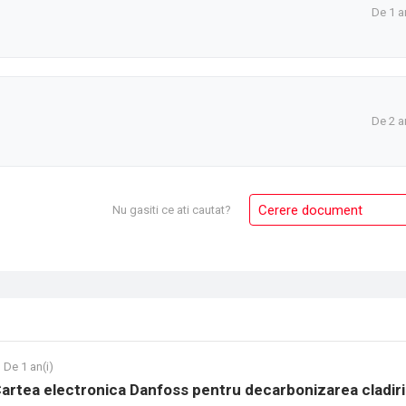
De 1 a
De 2 a
Cerere document
Nu gasiti ce ati cautat?
De 1 an(i)
Cartea electronica Danfoss pentru decarbonizarea cladiri