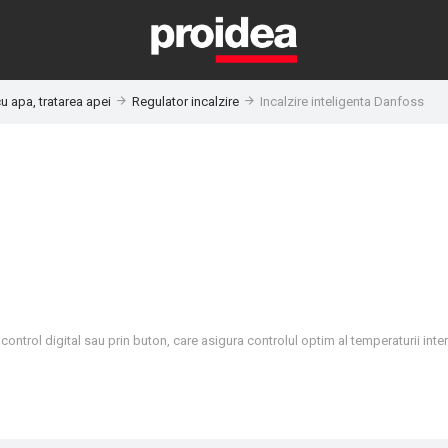
u apa, tratarea apei
Regulator incalzire
Incalzire inteligenta Danfoss
ontrol digital sau prin buton, care asigura controlul optim al temperaturii inter