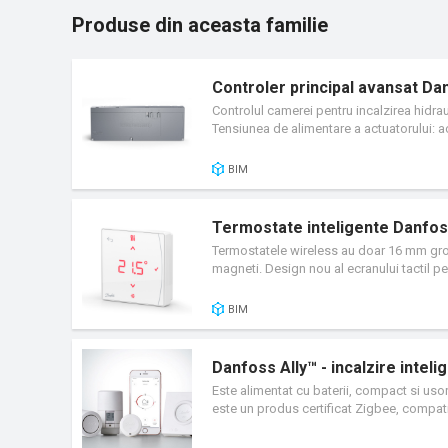
Produse din aceasta familie
Controler principal avansat Da
Controlul camerei pentru incalzirea hidrau
Tensiunea de alimentare a actuatorului: ac
podea, aplicatii avansate pentru sisteme c
selectata. Control prin smartphone de cat
BIM
atat cu fir, cat si fara fir; comunicarea f
pardoseala, este rapid si fara probleme. 
inovator va economiseste timp, iar bornele
Termostate inteligente Danfos
utilizare tactila si simpla, cu LED-uri col
Termostatele wireless au doar 16 mm grosi
instalarii.
magneti. Design nou al ecranului tactil 
incorporat. Poate fi integrat in orice sis
BIM
Danfoss Ally™ - incalzire inteli
Este alimentat cu baterii, compact si usor
este un produs certificat Zigbee, compati
Zigbee. Termostatul de radiator Danfoss 
toate robinetele termostatice fabricate d