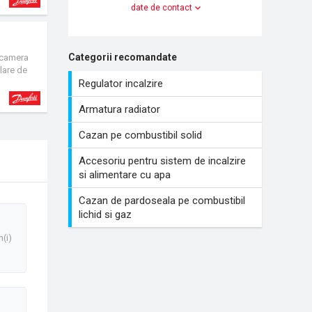
date de contact
Categorii recomandate
e camera
lare de
ranului,
Regulator incalzire
Armatura radiator
Cazan pe combustibil solid
Accesoriu pentru sistem de incalzire
si alimentare cu apa
Cazan de pardoseala pe combustibil
lichid si gaz
n(i)