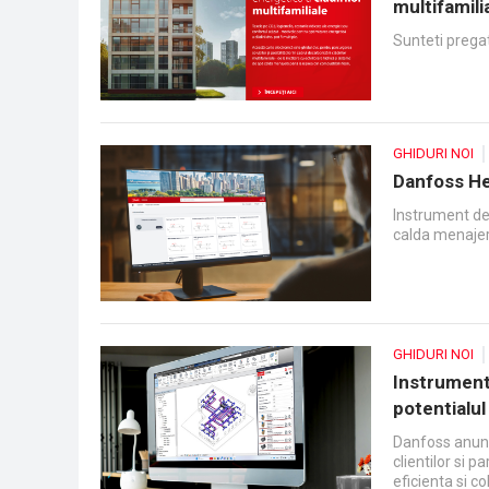
multifamili
Sunteti pregat
GHIDURI NOI
Danfoss He
Instrument de 
calda menaje
GHIDURI NOI
Instrument
potentialul
Danfoss anunt
clientilor si 
eficienta si c