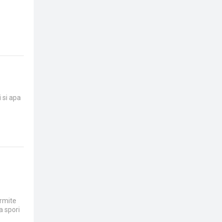
 si apa
ermite
a spori