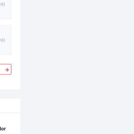
n(i)
n(i)
lor