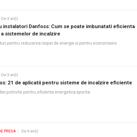
De 3 an(i)
u instalatori Danfoss: Cum se poate imbunatati eficienta
a sistemelor de incalzire
turi pentru reducerea risipei de energie si pentru economisire
De 3 an(i)
s: 21 de aplicatii pentru sisteme de incalzire eficiente
iei potrivite pentru eficienta energetica sporita
DE PRESA
De 6 an(i)