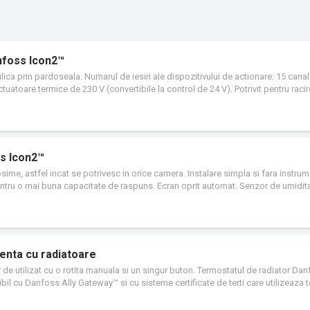
nfoss Icon2™
lica prin pardoseala. Numarul de iesiri ale dispozitivului de actionare: 15 canal
tuatoare termice de 230 V (convertibile la control de 24 V). Potrivit pentru racir
u 2, 3 si 4 conducte. Controlul temperaturii agentului termic in functie de aplic
re utilizatorul final, cu adaugarea Gateway-ului Ally™, optional. Conectarea la 
ara fir este inclusa ca standard. Danfoss Icon2™, noul controler pentru incalzirea 
Instalarea bazata pe aplicatia mobila, face ca totul sa decurga repede si usor. 
 plug ’n’ push fac instalarea usoara cu utilizarea minima a instrumentelor. Int
s Icon2™
orate pe controlerul principal, imbunatateste si mai mult viteza generala si simpl
me, astfel incat se potrivesc in orice camera. Instalare simpla si fara instru
pentru o mai buna capacitate de raspuns. Ecran oprit automat. Senzor de umidit
tem Zigbee deschis.
genta cu radiatoare
 de utilizat cu o rotita manuala si un singur buton. Termostatul de radiator Dan
bil cu Danfoss Ally Gateway™ si cu sisteme certificate de terti care utilizeaza 
Ally™ este usor de instalat, in doar 30 de secunde. Adaptoarele sunt disponibi
e Danfoss si de majoritatea altor producatori de robinete pentru radiatoare.