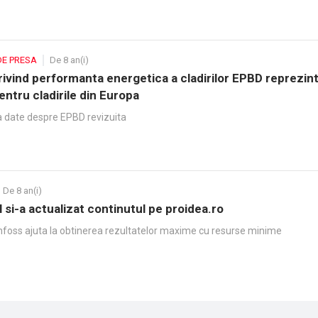
DE PRESA
De 8 an(i)
rivind performanta energetica a cladirilor EPBD reprezin
pentru cladirile din Europa
 date despre EPBD revizuita
De 8 an(i)
 si-a actualizat continutul pe proidea.ro
foss ajuta la obtinerea rezultatelor maxime cu resurse minime