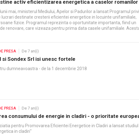
tine activ eficientizarea energetica a caselor romanilor
unii mai, ministerul Mediului, Apelor si Padurilor a lansat Programul priv
lucrari destinate cresterii eficientei energetice in locuinte unifamiliale,
rsoane fizice. Programul reprezinta o oportunitate importanta, fiind un
 de renovare, care vizeaza pentru prima data casele unifamiliale. Acest
un excelent exemplu de cooperare de succes intre guvern si expertii di
tructiilor. ROENEF – Asociatia pentru promovarea eficientei energetice 
drul carei Danfoss este membru fondator, a participat la consultarile care
ul dezvoltarii programului.
DE PRESA
De 7 an(i)
 si Sondex Srl isi unesc fortele
tru dumneavoastra - de la 1 decembrie 2018
DE PRESA
De 7 an(i)
rea consumului de energie in cladiri - o prioritate europe
atia pentru Promovarea Eficientei Energetice in Cladiri a lansat studiul
getica in cladiri"