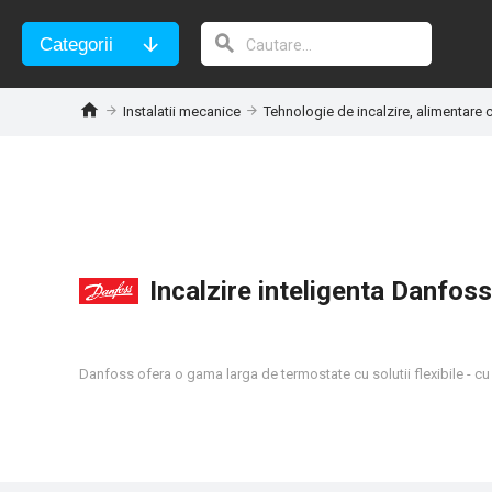
Categorii
Instalatii mecanice
Tehnologie de incalzire, alimentare c
Incalzire inteligenta Danfoss
Danfoss ofera o gama larga de termostate cu solutii flexibile - cu c