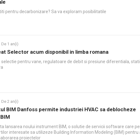
ale
iti pentru decarbonizare? Sa va exploram posibilitatile
De 1 an(i)
at Selector acum disponibil in limba romana
selectie pentru vane, regulatoare de debit si presiune diferentiala, statii
ra
De 2 an(i)
ul BIM Danfoss permite industriei HVAC sa deblocheze
 BIM
a lansarea noului instrument BIM, o solutie de servicii software care p
partilor interesate sa utilizeze Building Information Modeling (BIM) pentru 
olaborarea proiectelor