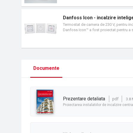
Danfoss Icon - incalzire inteli
Termostat de camera de 230 V, pentru inca
Danfoss Icon™ a fost proiectat pentru a 
intrerupatoare de electricitate. Atunci cand
afisajul se re-aprinde si afiseaza tempera
Documente
prezentare detaliata
pdf
3.8
Proiectarea instalatiilor de incalzire centr