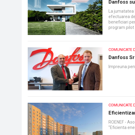
Danfoss sus
La jumatatea l
efectuarea de 
beneficiari pe
program pilot
de asemenea, 
domeniul cons
cladiri, in ca
loc pe parcurs
COMUNICATE 
Danfoss Srl
Impreuna pen
COMUNICATE 
Eficientiza
ROENEF - Asoci
"Eficienta ener