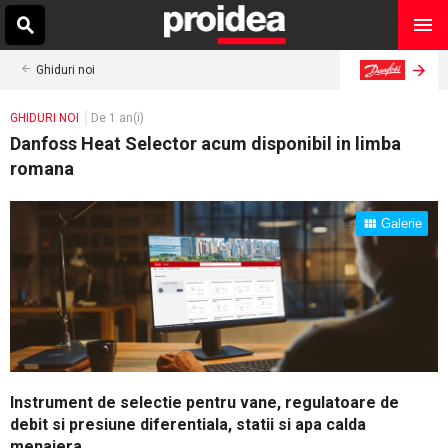
Ghiduri noi
GHIDURI NOI
De 1 an(i)
Danfoss Heat Selector acum disponibil in limba
romana
Galerie
Instrument de selectie pentru vane, regulatoare de
debit si presiune diferentiala, statii si apa calda
menajera