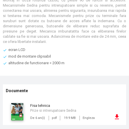
Montaj in doza rotunda CEE60, cu peste 90 de functii si accesorii.
Mecanismele Sedna pentru intrerupatoare simple si cu revenire, permit
conectarea mai usoara, alinierea pentru siguranta, insurubarea mai rapida
si testarea mai comoda. Mecanismele pentru prize cu terminale fara
suruburi sunt dotate cu butoane de acces aflate la indemana. Cu o
dimensiune generoasa, butoanele de eliberare reduc suprafata de
presiune pe deget. Mecanica imbunatatita face ca eliberarea firelor
cablate sa fie si mai usoara. Adancimea de montare este de 24 mm, ceea
ce ofera libertate instalarii.
ecran LCD
mod de montare clipsabil
altitudine de functionare < 2000 m
Documente
fisa tehnica
Prize si intrerupatoare Sedna
De 6 an(i)
pdf
19.9 MB
Engleza