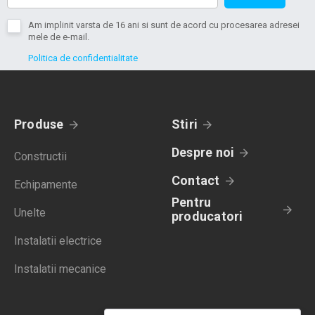
Am implinit varsta de 16 ani si sunt de acord cu procesarea adresei
mele de e-mail.
Politica de confidentialitate
Produse
Stiri
Despre noi
Constructii
Contact
Echipamente
Pentru
Unelte
producatori
Instalatii electrice
Instalatii mecanice