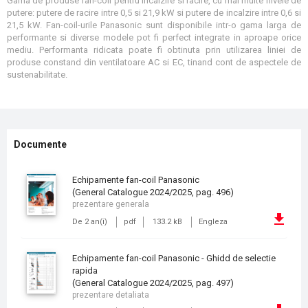
Gama de produse fan-coil pentru incalzire si racire, cu mai multe nivele de
putere: putere de racire intre 0,5 si 21,9 kW si putere de incalzire intre 0,6 si
21,5 kW. Fan-coil-urile Panasonic sunt disponibile intr-o gama larga de
performante si diverse modele pot fi perfect integrate in aproape orice
mediu. Performanta ridicata poate fi obtinuta prin utilizarea liniei de
produse constand din ventilatoare AC si EC, tinand cont de aspectele de
sustenabilitate.
Documente
Echipamente fan-coil Panasonic
(General Catalogue 2024/2025, pag. 496)
prezentare generala
De 2 an(i)
pdf
133.2 kB
Engleza
Echipamente fan-coil Panasonic - Ghidd de selectie
rapida
(General Catalogue 2024/2025, pag. 497)
prezentare detaliata