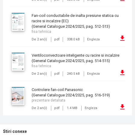
Fan-coil conductabile de inalta presiune statica cu
racire si incalzire (EC)
(General Catalogue 2024/2025, pag. 512-513)
fisa tehnica
De 2 an(i)
pdf
338.0 kB
Engleza
Ventiloconvectoare inteligente cu racire si incalzire
(General Catalogue 2024/2025, pag. 514-515)
fisa tehnica
De 2 an(i)
pdf
240.5 kB
Engleza
Controlere fan-coil Panasonic
(General Catalogue 2024/2025, pag. 516-519)
prezentare detaliata
De 2 an(i)
pdf
1.4 MB
Engleza
Stiri conexe