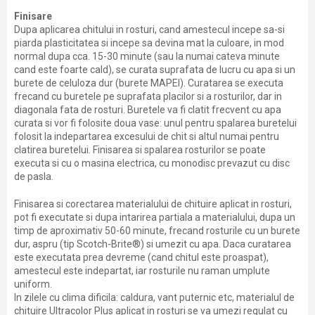
Finisare
Dupa aplicarea chitului in rosturi, cand amestecul incepe sa-si
piarda plasticitatea si incepe sa devina mat la culoare, in mod
normal dupa cca. 15-30 minute (sau la numai cateva minute
cand este foarte cald), se curata suprafata de lucru cu apa si un
burete de celuloza dur (burete MAPEI). Curatarea se executa
frecand cu buretele pe suprafata placilor si a rosturilor, dar in
diagonala fata de rosturi. Buretele va fi clatit frecvent cu apa
curata si vor fi folosite doua vase: unul pentru spalarea buretelui
folosit la indepartarea excesului de chit si altul numai pentru
clatirea buretelui. Finisarea si spalarea rosturilor se poate
executa si cu o masina electrica, cu monodisc prevazut cu disc
de pasla.
Finisarea si corectarea materialului de chituire aplicat in rosturi,
pot fi executate si dupa intarirea partiala a materialului, dupa un
timp de aproximativ 50-60 minute, frecand rosturile cu un burete
dur, aspru (tip Scotch-Brite®) si umezit cu apa. Daca curatarea
este executata prea devreme (cand chitul este proaspat),
amestecul este indepartat, iar rosturile nu raman umplute
uniform.
In zilele cu clima dificila: caldura, vant puternic etc, materialul de
chituire Ultracolor Plus aplicat in rosturi se va umezi regulat cu