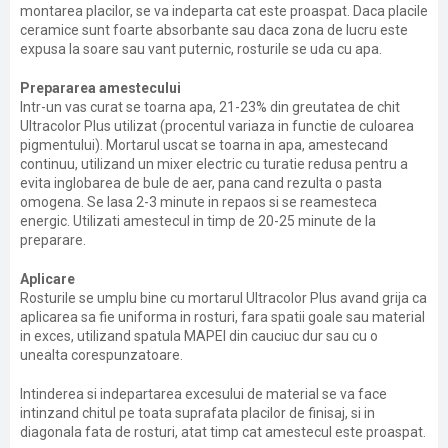
montarea placilor, se va indeparta cat este proaspat. Daca placile
ceramice sunt foarte absorbante sau daca zona de lucru este
expusa la soare sau vant puternic, rosturile se uda cu apa.
Prepararea amestecului
Intr-un vas curat se toarna apa, 21-23% din greutatea de chit
Ultracolor Plus utilizat (procentul variaza in functie de culoarea
pigmentului). Mortarul uscat se toarna in apa, amestecand
continuu, utilizand un mixer electric cu turatie redusa pentru a
evita inglobarea de bule de aer, pana cand rezulta o pasta
omogena. Se lasa 2-3 minute in repaos si se reamesteca
energic. Utilizati amestecul in timp de 20-25 minute de la
preparare.
Aplicare
Rosturile se umplu bine cu mortarul Ultracolor Plus avand grija ca
aplicarea sa fie uniforma in rosturi, fara spatii goale sau material
in exces, utilizand spatula MAPEI din cauciuc dur sau cu o
unealta corespunzatoare.
Intinderea si indepartarea excesului de material se va face
intinzand chitul pe toata suprafata placilor de finisaj, si in
diagonala fata de rosturi, atat timp cat amestecul este proaspat.