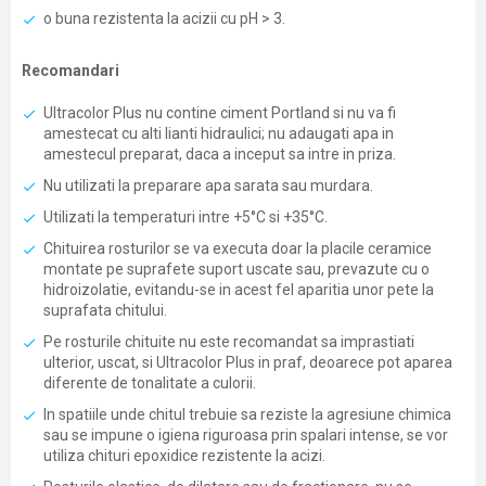
o buna rezistenta la acizii cu pH > 3.
Recomandari
Ultracolor Plus nu contine ciment Portland si nu va fi
amestecat cu alti lianti hidraulici; nu adaugati apa in
amestecul preparat, daca a inceput sa intre in priza.
Nu utilizati la preparare apa sarata sau murdara.
Utilizati la temperaturi intre +5°C si +35°C.
Chituirea rosturilor se va executa doar la placile ceramice
montate pe suprafete suport uscate sau, prevazute cu o
hidroizolatie, evitandu-se in acest fel aparitia unor pete la
suprafata chitului.
Pe rosturile chituite nu este recomandat sa imprastiati
ulterior, uscat, si Ultracolor Plus in praf, deoarece pot aparea
diferente de tonalitate a culorii.
In spatiile unde chitul trebuie sa reziste la agresiune chimica
sau se impune o igiena riguroasa prin spalari intense, se vor
utiliza chituri epoxidice rezistente la acizi.