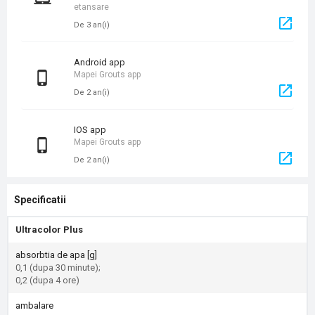
etansare
De 3 an(i)
Android app
Mapei Grouts app
De 2 an(i)
iOS app
Mapei Grouts app
De 2 an(i)
Specificatii
Ultracolor Plus
absorbtia de apa [g]
0,1 (dupa 30 minute);
0,2 (dupa 4 ore)
ambalare