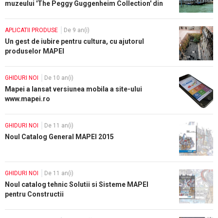
muzeului 'The Peggy Guggenheim Collection' din
Venetia
APLICATII PRODUSE
De 9 an(i)
Un gest de iubire pentru cultura, cu ajutorul
produselor MAPEI
GHIDURI NOI
De 10 an(i)
Mapei a lansat versiunea mobila a site-ului
www.mapei.ro
GHIDURI NOI
De 11 an(i)
Noul Catalog General MAPEI 2015
GHIDURI NOI
De 11 an(i)
Noul catalog tehnic Solutii si Sisteme MAPEI
pentru Constructii