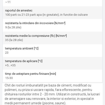
~11
raportul de amestec
100 parti cu 21-23 parti apa (in greutate); in functie de culoare
rezistenta la intindere din incovoiere [N/mm²]
9 (la 28 zile)
rezistenta medie la compresiune (fb) [N/mm²]
35 (la 28 zile)
temperatura ambient [°C]
23
temperatura de aplicare [°C]
+5…+35
timp de asteptare pentru finisare [min]
15-30
Chit de rosturi imbunatatit pe baza de ciment, modificat cu
polimeri, cu priza si uscare rapida, fara eflorescente, pentru
chituirea rosturilor intre 2 - 20 mm. Utilizat in constructii, la lucrari
de amenajare sau renovare, la interior si exterior, in special in
medii permanent umede (piscine, saune).