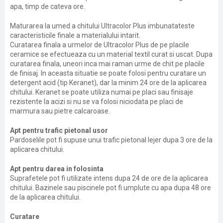
apa, timp de cateva ore.
Maturarea la umed a chitului Ultracolor Plus imbunatateste
caracteristicile finale a materialului intarit.
Curatarea finala a urmelor de Ultracolor Plus de pe placile
ceramice se efectueaza cu un material textil curat si uscat. Dupa
curatarea finala, uneori inca mai raman urme de chit pe placile
de finisaj. In aceasta situatie se poate folosi pentru curatare un
detergent acid (tip Keranet), dar la minim 24 ore de la aplicarea
chitului. Keranet se poate utiliza numai pe placi sau finisaje
rezistente la acizi si nu se va folosi niciodata pe placi de
marmura sau pietre calcaroase.
Apt pentru trafic pietonal usor
Pardoselile pot fi supuse unui trafic pietonal lejer dupa 3 ore de la
aplicarea chitului.
Apt pentru darea in folosinta
Suprafetele pot fi utilizate intens dupa 24 de ore de la aplicarea
chitului. Bazinele sau piscinele pot fi umplute cu apa dupa 48 ore
de la aplicarea chitului.
Curatare