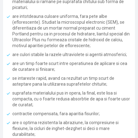
materialului si ramane pe suprafata chitului sub forma de
picaturi;
are intotdeauna culoare uniforma, fara pete albe
(eflorescente). Studiat la microscopul electronic (SEM), se
diferentiaza de un mortar normal preparat cu ciment
Portland pentru ca in procesul de hidratare, liantul special din
Ultracolor Plus nu formeaza cristale de hidroxid de calciu,
motivul aparitiei petelor de eflorescente;
are culori stabile la razele ultraviolete si agentii atmosferici;
are un timp foarte scurt intre operatiunea de aplicare si cea
de curatare si finisare;
se intareste rapid, avand ca rezultat un timp scurt de
asteptare pana la utilizarea suprafetelor chituite;
suprafata materialului pus in opera, la final, este lisa si
compacta, cu o foarte redusa absorbtie de apa si foarte usor
de curatat;
contractie compensata, fara aparitia fisurilor;
are o optima rezistenta la abraziune, la compresiune si
flexiune, la cicluri de inghet-dezghet si deci o mare
durabilitate;