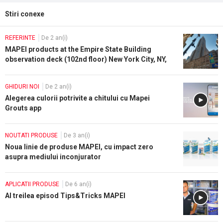
Stiri conexe
REFERINTE
De 2 an(i)
MAPEI products at the Empire State Building
observation deck (102nd floor) New York City, NY,
USA
GHIDURI NOI
De 2 an(i)
Alegerea culorii potrivite a chitului cu Mapei
Grouts app
NOUTATI PRODUSE
De 3 an(i)
Noua linie de produse MAPEI, cu impact zero
asupra mediului inconjurator
APLICATII PRODUSE
De 6 an(i)
Al treilea episod Tips&Tricks MAPEI