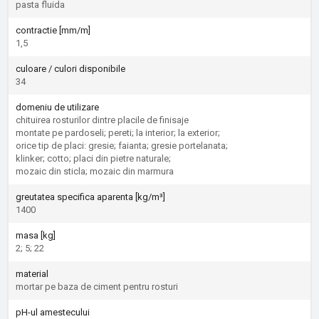
pasta fluida
contractie [mm/m]
1,5
culoare / culori disponibile
34
domeniu de utilizare
chituirea rosturilor dintre placile de finisaje
montate pe pardoseli; pereti; la interior; la exterior;
orice tip de placi: gresie; faianta; gresie portelanata;
klinker; cotto; placi din pietre naturale;
mozaic din sticla; mozaic din marmura
greutatea specifica aparenta [kg/m³]
1400
masa [kg]
2; 5; 22
material
mortar pe baza de ciment pentru rosturi
pH-ul amestecului