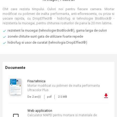
Chit care rezista timpului. Culori noi pentru fiecare camera. Mortar
modificat cu polimeri de inalta performanta, anti-eflorescenta, cu priza si
uscare rapida, cu DropEffect® - hidrofug si tehnologie BioBlock® -
rezistenta la mucegai, pentru chituirea rosturilor de pana la 20 mm latime.
rezistent la mucegai (tehnologie BioBlock®), gama larga de culori
zonele chituite sunt gata de utilizare foarte repede
hidrofug si usor de curatat (tehnologia DropEffect®)
Documente
fisa tehnica
Mortar modificat cu polimeri de inalta performanta
Ultracolor Plus
De 2 an(i)
pdf
2.5 MB
Web application
Calculator MAPEI pentru mortare si materiale de