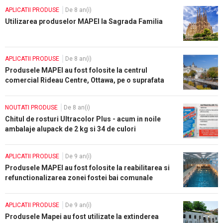
APLICATII PRODUSE
De 8 an(i)
Utilizarea produselor MAPEI la Sagrada Familia
APLICATII PRODUSE
De 8 an(i)
Produsele MAPEI au fost folosite la centrul
comercial Rideau Centre, Ottawa, pe o suprafata
de peste 21.000 m²
NOUTATI PRODUSE
De 8 an(i)
Chitul de rosturi Ultracolor Plus - acum in noile
ambalaje alupack de 2 kg si 34 de culori
APLICATII PRODUSE
De 9 an(i)
Produsele MAPEI au fost folosite la reabilitarea si
refunctionalizarea zonei fostei bai comunale
Potaissa SPA, Turda
APLICATII PRODUSE
De 9 an(i)
Produsele Mapei au fost utilizate la extinderea