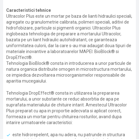
Caracteristici tehnice
Ultracolor Plus este un mortar pe baza de lianti hidraulici speciali,
agregate cu granulometrie calibrata, polimeri speciali, aditivi de
hidrofobizare, particule si pigmenti organici. Ultracolor Plus
inglobeaza tehnologia de preparare a mortarului Ultracolor,
bazata pe un liant hidraulic autohidratant, ce garanteaza
uniformitatea culorii, dar la care s-au mai adaugat doua tipuri de
materiale inovantive a laboratoarelor MAPEI: BioBlock® si
DropEffect®.
Tehnologia BioBlock® consta in introducerea a unor particule de
natura organica distribuite omogen in microstructura mortarului,
ce impiedica dezvoltarea microorganismelor responsabile de
aparitia mucegaiului.
Tehnologia DropEffect® consta in utilizarea la prepararea
mortarului, a unor substante ce reduc absorbtia de apa pe
suprafata materialului de chituire intarit. Amestecul Ultracolor
Plus preparat cu apa in proportie adecvata si aplicat corect,
formeaza un mortar pentru chituirea rosturilor, avand dupa
intarire urmatoarele caracteristici:
este hidrorepelent, apa nu adera, nu patrunde in structura