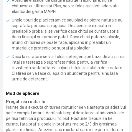
Rosturile elastice, de dilatare sau de fractionare, nu se
chituiesc cu Ultracolor Plus, se vor folosi sigilanti adecvati
elastici din gama MAPEI.
Unele tipuri de placi ceramice sau placi de pietre naturale au
suprafata poroasa si rugoasa. De aceea se executa in
prealabil o proba, si se verifica daca chitul se curata usor si
daca finisajul nu ramane patat. Daca chitul pateaza placile,
atunci chituirea se poate face, aplicand in prealabil un
material de protectie pe suprafata placilor.
Daca la curatare se vor folosi detergenti pe baza de acizi, mai
intai se testeaza o suprafata mica, pentru a verifica
rezistenta si stabilitatea culorii chitului la solutia de curatare.
Clatirea se va face cu apa din abundenta pentru a nu lasa
urme de detergent.
Mod de aplicare
Pregatirea rosturilor
Inainte de a executa chituirea rosturilor se va astepta ca adezivul
sa fie complet intarit. Verificati timpul de intarire al adezivului de
pe fisa tehnica a produsului folosit. Rosturile trebuie sa fie
curate, fara praf si goale in profunzime pe 2/3 din grosimea
placilor de finisaj. Adezivul sau mortarul care iese prin rosturi, la