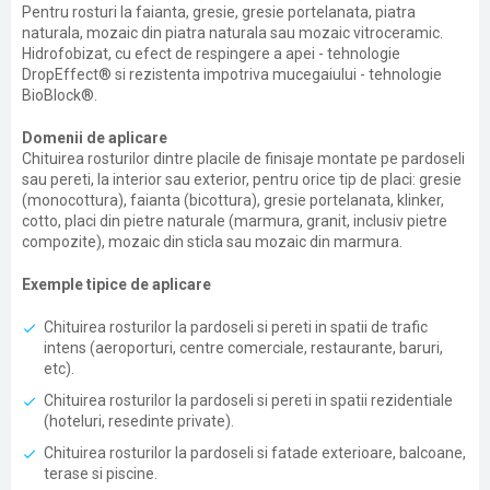
Pentru rosturi la faianta, gresie, gresie portelanata, piatra
naturala, mozaic din piatra naturala sau mozaic vitroceramic.
Hidrofobizat, cu efect de respingere a apei - tehnologie
DropEffect® si rezistenta impotriva mucegaiului - tehnologie
BioBlock®.
Domenii de aplicare
Chituirea rosturilor dintre placile de finisaje montate pe pardoseli
sau pereti, la interior sau exterior, pentru orice tip de placi: gresie
(monocottura), faianta (bicottura), gresie portelanata, klinker,
cotto, placi din pietre naturale (marmura, granit, inclusiv pietre
compozite), mozaic din sticla sau mozaic din marmura.
Exemple tipice de aplicare
Chituirea rosturilor la pardoseli si pereti in spatii de trafic
intens (aeroporturi, centre comerciale, restaurante, baruri,
etc).
Chituirea rosturilor la pardoseli si pereti in spatii rezidentiale
(hoteluri, resedinte private).
Chituirea rosturilor la pardoseli si fatade exterioare, balcoane,
terase si piscine.