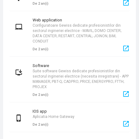
De 2 an(i)
Web application
Configuratoare Gewiss dedicate profesionistilor din
sectorul ingineriei electrice - MAVIL; DOMO CENTER;
DATA CENTER; RESTART; CENTRAL; JOINON; BIM;
CONDUIT
De 2 an(i)
Software
Suite software Gewiss dedicate profesionistilor din
sectorul ingineriei electrice (necesita inregistrare) - APP
MANAGER; PBT-Q; CADPRO; PRICE; ENERGYPRO; FTTH;
PROJEX
De 2 an(i)
iOS app
Aplicatia Home Gateway
De 2 an(i)