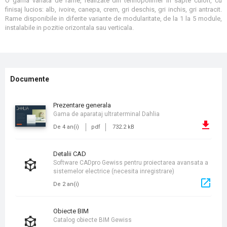
O gama variata de rame, realizate din tehnopolimer in sapte culori, cu
finisaj lucios: alb, ivoire, canepa, crem, gri deschis, gri inchis, gri antracit.
Rame disponibile in diferite variante de modularitate, de la 1 la 5 module,
instalabile in pozitie orizontala sau verticala.
Documente
prezentare generala
Gama de aparataj ultraterminal Dahlia
De 4 an(i)
pdf
732.2 kB
detalii CAD
Software CADpro Gewiss pentru proiectarea avansata a
sistemelor electrice (necesita inregistrare)
De 2 an(i)
obiecte BIM
Catalog obiecte BIM Gewiss