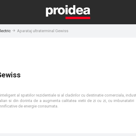
lectric
Aparataj ultraterminal Gewiss
 Gewiss
teligent al spatiilor rezidentiale si al cladirilor cu destinatie comerciala, indus
ian si din dorinta de a augmenta calitatea vietii de zi cu zi, cu imbunatatiri 
mnificative de energie consumata.