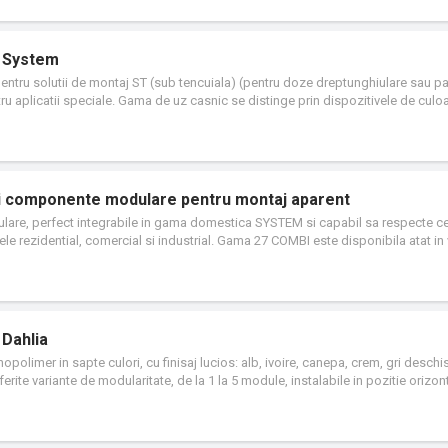
te o utilizare optima a spatiilor reduse.
l System
ntru solutii de montaj ST (sub tencuiala) (pentru doze dreptunghiulare sau pa
tru aplicatii speciale. Gama de uz casnic se distinge prin dispozitivele de culo
lori si doua forme diferite, moderne sau clasice, cu un finisaj lucios. Gama inclu
ie, indicatoare, conectori si dispozitive pentru controlul, siguranta si confortul
si componente modulare pentru montaj aparent
dulare, perfect integrabile in gama domestica SYSTEM si capabil sa respecte ce
rele rezidential, comercial si industrial. Gama 27 COMBI este disponibila atat in
 grad de protectie IP55 si IP65, recomandate pentru toate aplicatiile de exterior
 Dahlia
polimer in sapte culori, cu finisaj lucios: alb, ivoire, canepa, crem, gri deschis
iferite variante de modularitate, de la 1 la 5 module, instalabile in pozitie orizon