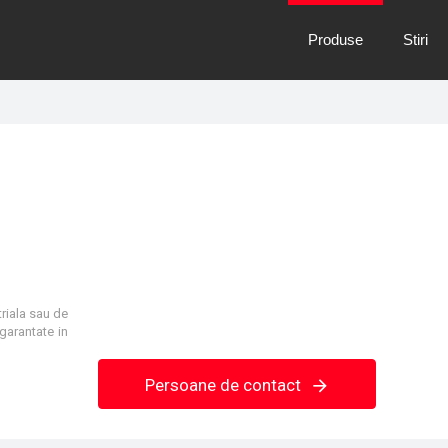
Produse
Stiri
triala sau
de
garantate in
Persoane de contact