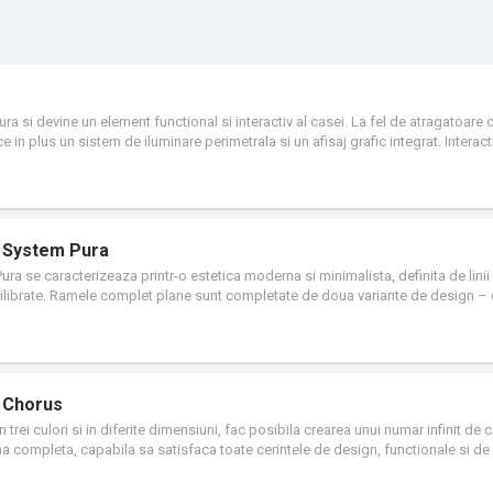
si devine un element functional si interactiv al casei. La fel de atragatoare 
plus un sistem de iluminare perimetrala si un afisaj grafic integrat. Interac
namic Matrix LED, prezenta in rama decorativa sub forma unei matrici dinamic
indica functiile atribuite dispozitivelor SMART HOME.
l System Pura
 se caracterizeaza printr-o estetica moderna si minimalista, definita de linii
echilibrate. Ramele complet plane sunt completate de doua variante de design 
ionala in materie de design si o continuitate vizuala perfecta in orice mediu. Rea
grija, aceasta ofera functionalitati avansate intr-un design minimalist si se inte
ura imbina cele mai bune caracteristici ale celor doua sisteme: rezistenta si f
recum si designul modern si inovatia gamei ChoruSmart. Rezultatul este o gam
e, concepute cu atentie pentru a raspunde cerintelor in continua schimbare ale 
l Chorus
trei culori si in diferite dimensiuni, fac posibila crearea unui numar infinit de 
completa, capabila sa satisfaca toate cerintele de design, functionale si de i
Chorus consta din taste de tip buton cu ½, 1, 2 si 3 module, pentru optimizarea 
 module sunt usor de utilizat si permit localizarea rapida a butonului, in timp 