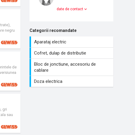
date de contact
trate),
Categorii recomandate
are negru
de
 casei.
Aparataj electric
Cofret, dulap de distributie
Bloc de jonctiune, accesoriu de
rintele de
cablare
 versiunea
, supuse
Doza electrica
, gri
tala sau