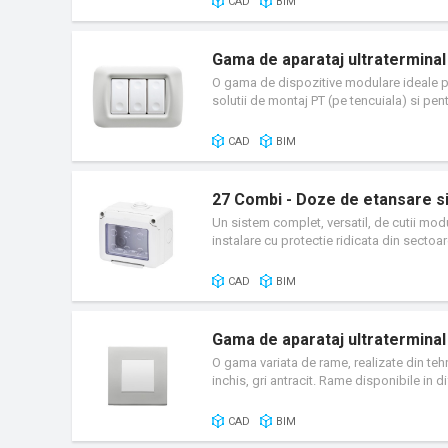
CAD
BIM
½ (disponibil numai in gama Chorus) permi
Gama de aparataj ultratermina
O gama de dispozitive modulare ideale pe
solutii de montaj PT (pe tencuiala) si pen
satinat sau alb lucios si placile in 14 cu
intrerupatoare, prize, elemente de protect
CAD
BIM
27 Combi - Doze de etansare 
Un sistem complet, versatil, de cutii mo
instalare cu protectie ridicata din sectoa
IP40, cat si in versiunile etanse la apa cu
unor conditii atmosferice extreme.
CAD
BIM
Gama de aparataj ultraterminal
O gama variata de rame, realizate din tehno
inchis, gri antracit. Rame disponibile in d
verticala.
CAD
BIM