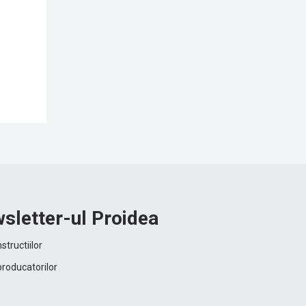
sletter-ul Proidea
structiilor
producatorilor