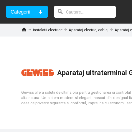
Categorii
Instalatii electrice
Aparataj electric, cablaj
Aparataj e
Aparataj ultraterminal
Gewiss ofera solutii de ultima ora pentru gestionarea si controlul in
alta natura. Un sistem modern si elegant, nascut din designul ital
ceea ce priveste siguranta si confortul, impreuna cu economii se