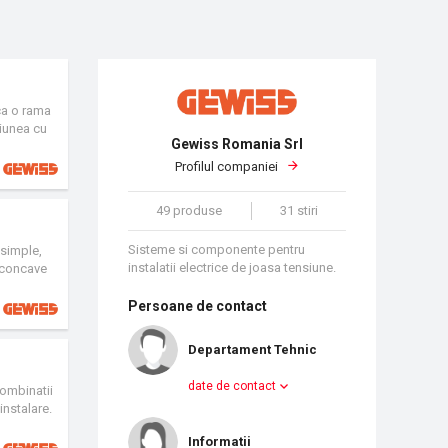
ca o rama
tiunea cu
Gewiss Romania Srl
e de LED-
Profilul companiei
49 produse
31 stiri
Sisteme si componente pentru
 simple,
instalatii electrice de joasa tensiune.
– concave
lizata din
greaza
Persoane de contact
iabilitatea
a completa
Departament Tehnic
vietii
date de contact
combinatii
nstalare.
spatiului
Informatii
ce modulul