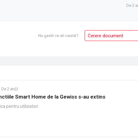
De 2 a
Cerere document
Nu gasiti ce ati cautat?
De 2 an(i)
nctiile Smart Home de la Gewiss s-au extins
ca pentru utilizatori