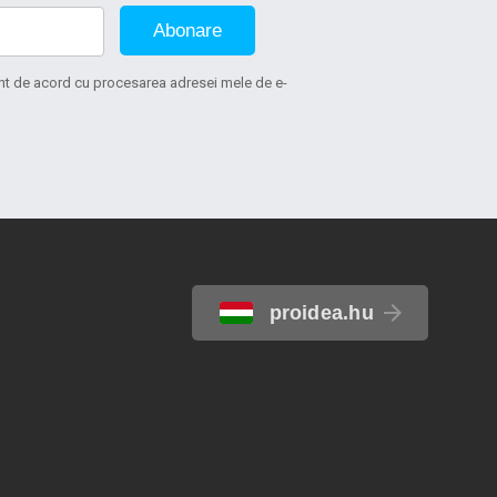
Abonare
sunt de acord cu procesarea adresei mele de e-
proidea.hu