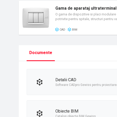
Gama de aparataj ultraterminal
O gama de dispozitive si placi modulare C
potrivite pentru spitale, structuri pentru 
tratamentului antibacterian, bazat pe ada
ore si a fost testata conform ISO 22196 (t
CAD
BIM
Documente
detalii CAD
Software CADpro Gewiss pentru proiectarea
obiecte BIM
Catalog obiecte BIM Gewiss