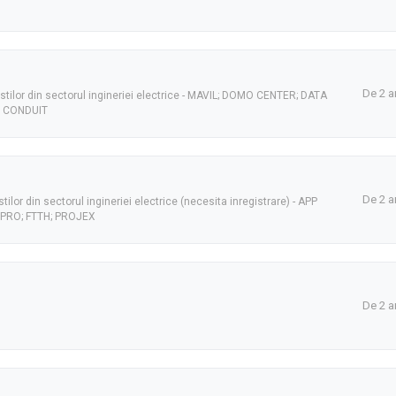
De 2 a
tilor din sectorul ingineriei electrice - MAVIL; DOMO CENTER; DATA
; CONDUIT
De 2 a
lor din sectorul ingineriei electrice (necesita inregistrare) - APP
PRO; FTTH; PROJEX
De 2 a