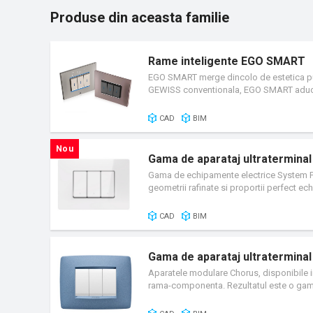
Produse din aceasta familie
Rame inteligente EGO SMART
EGO SMART merge dincolo de estetica pura 
GEWISS conventionala, EGO SMART aduce in 
utilizatorul se bazeaza pe tehnologia Dy
uri, care poate fi personalizata pentru a 
CAD
BIM
Nou
Gama de aparataj ultratermina
Gama de echipamente electrice System Pura
geometrii rafinate si proportii perfect 
sau plate – oferind o flexibilitate except
materiale plastice reciclate selectate cu 
CAD
BIM
perfect in sistemele Smart Home. System P
materialelor, mostenite de la System, p
de dispozitive conventionale si inteligent
Gama de aparataj ultratermina
moderne.
Aparatele modulare Chorus, disponibile in 
rama-componenta. Rezultatul este o gama 
Functii nelimitate in spatii reduse: gama 
conform necesitatilor. Aparatele cu 2 si 3