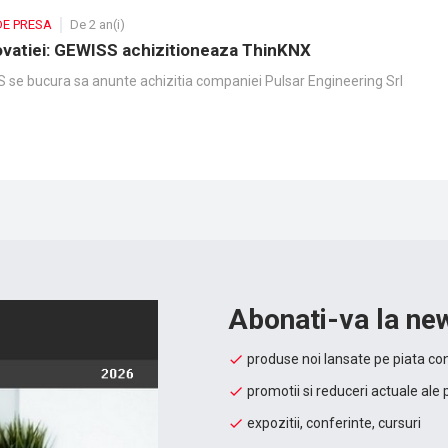
DE PRESA
De 2 an(i)
ovatiei: GEWISS achizitioneaza ThinKNX
 se bucura sa anunte achizitia companiei Pulsar Engineering Srl
Abonati-va la new
produse noi lansate pe piata con
promotii si reduceri actuale ale 
expozitii, conferinte, cursuri