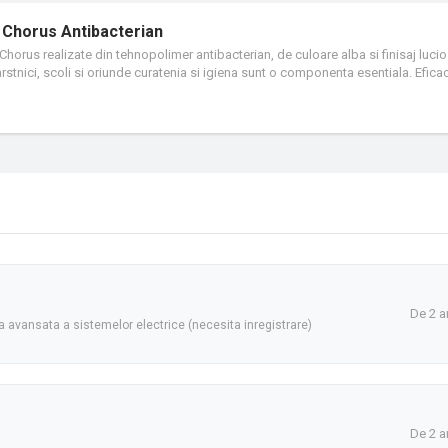
 Chorus Antibacterian
horus realizate din tehnopolimer antibacterian, de culoare alba si finisaj lucio
varstnici, scoli si oriunde curatenia si igiena sunt o componenta esentiala. Efica
ugarea de ioni de argint, este capabila sa reduca cresterea bacteriana cu 99% 
ulpini de MRSA si Escherichia coli) prin laboratoare certificate.
De 2 a
 avansata a sistemelor electrice (necesita inregistrare)
De 2 a