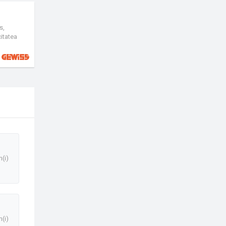
s,
citatea
in 24 de
n(i)
n(i)