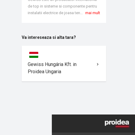
de top in sisteme si componente pentru
instalatii electrice de joasa tensiune. Oferta Gewiss cuprinde de la aparataje electrice conventionale, comutatoare de siguranta, tablouri de distributie, prize si fise industriale, sisteme de jgheaburi si canale de cablu pana la solutii pentru iluminat. Dezvoltarea ca prima constanta de gestiune a firmei, a permis firmei Gewiss sa se afirme ca interlocutor de referinta pe piata electrotehnicii, furnizand solutii in domeniile domoticii, energiei si luminotehnicii. Astazi este prezenta in Franta, Germania, Anglia, Spania, Portugalia, China, Rusia, Turcia, Romania, Chile, Emiratele Arabe si in alte 80 de tari din lume.
mai mult
Va intereseaza si alta tara?
Gewiss Hungária Kft. in
Proidea Ungaria