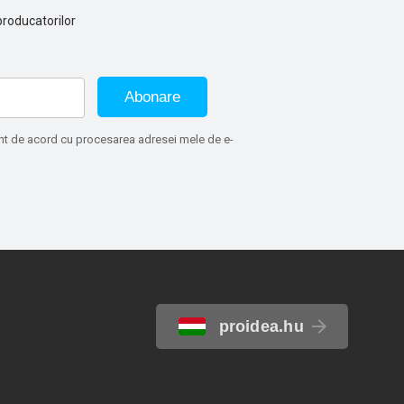
producatorilor
Abonare
sunt de acord cu procesarea adresei mele de e-
proidea.hu