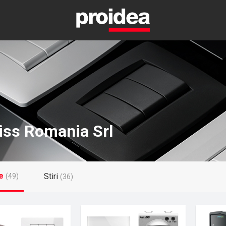
ss Romania Srl
e
Stiri
(49)
(36)