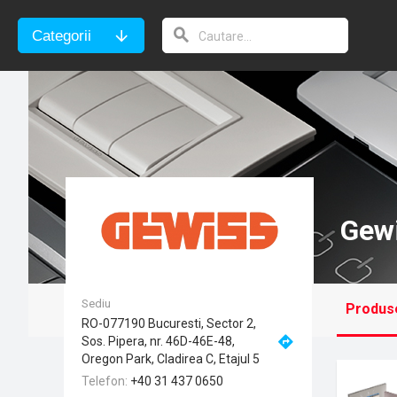
Categorii
Gewi
Sediu
Produs
RO-077190 Bucuresti, Sector 2,
Sos. Pipera, nr. 46D-46E-48,
Oregon Park, Cladirea C, Etajul 5
Telefon
+40 31 437 0650