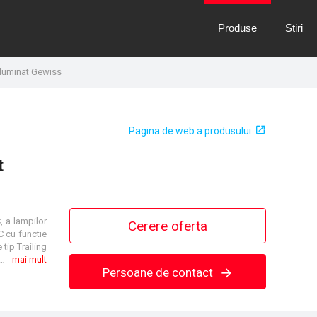
Produse
Stiri
 iluminat Gewiss
Pagina de web a produsului
t
 a lampilor
Cerere oferta
C cu functie
 tip Trailing
LED-uri frontale pentru semnalizarea starii iesirilor. A se configura cu software ETS. Aplicatii: executia de comenzi ON-OFF, reglarea intensitatii absolute si relative a luminii, gestionarea scenelor, comenzi temporizate, comenzi prioritare, functii logice.
mai mult
Persoane de contact