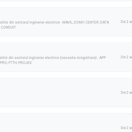
De 2 a
tilor din sectorul ingineriei electrice - MAVIL; DOMO CENTER; DATA
; CONDUIT
De 2 a
lor din sectorul ingineriei electrice (necesita inregistrare) - APP
PRO; FTTH; PROJEX
De 2 a
De 2 a