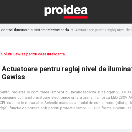
 control iluminare si sistem telecomanda
Actuatoare pentru reglaj nivel de
:
Solutii Gewiss pentru casa inteligenta
Actuatoare pentru reglaj nivel de ilumina
Gewiss
entru reglarea si comutarea lampilor cu incandescenta si halogen 230 V AC,
 tensiune cu transformatoare electronice si fara primar, lampi cu LED 230V A
 CFL cu functie de variator. Selectie manuala a tipului de consumator (pilotaj de
Edge sau Leading Edge), functie de pornire soft pentru protectia lampii, 