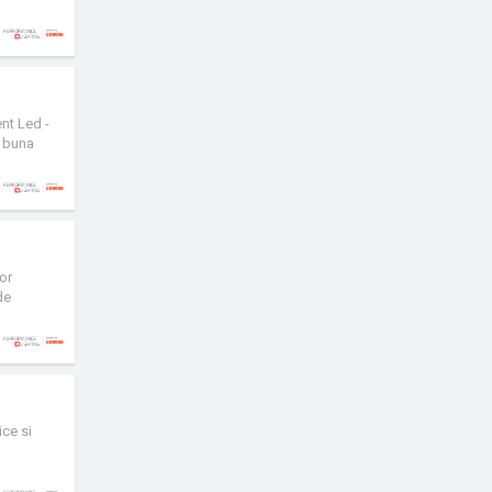
nt Led -
o buna
or
de
a
ice si