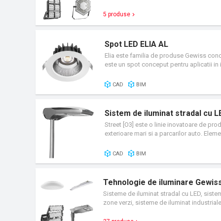
5 produse
Spot LED ELIA AL
Elia este familia de produse Gewiss conce
este un spot conceput pentru aplicatii in i
economie de energie si intretinere redusa
CAD
BIM
Sistem de iluminat stradal cu 
Street [O3] este o linie inovatoare de pro
exterioare mari si a parcarilor auto. Ele
iluminare, pentru a satisface fiecare nec
versatilitate si garanteaza rezultate de in
CAD
BIM
Tehnologie de iluminare Gewis
Sisteme de iluminat stradal cu LED, sisteme
zone verzi, sisteme de iluminat industrial