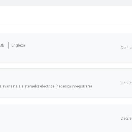
 MB
Engleza
De 4 a
De 2 a
 avansata a sistemelor electrice (necesita inregistrare)
De 2 a