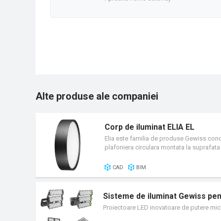
Alte produse ale companiei
Corp de iluminat ELIA EL
Elia este familia de produse Gewiss concep
plafoniera circulara montata la suprafata 
din policarbonat garanteaza performante 
CAD
BIM
Sisteme de iluminat Gewiss pentr
Proiectoare LED inovatoare de putere mica,