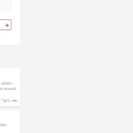
 extern -
si ecranul
ilor.