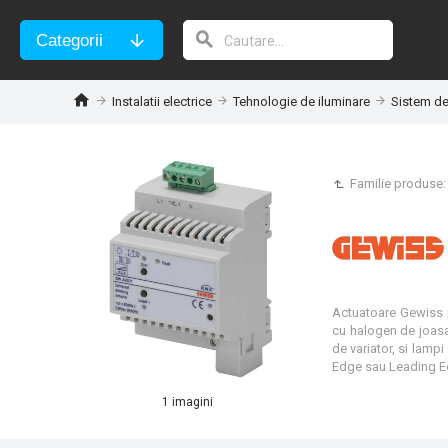
Categorii
Instalatii electrice
Tehnologie de iluminare
Sistem de
Familie produse
Actuatoare Gewiss p
cu halogen de joasa
de variator, si lampi
1 imagini