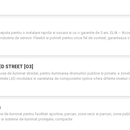
puta pentru o instalare rapida si usoara si cu o garantie de 5 ani. ELIA – Acce
ndustria de servicii. Flexibil si potrivit pentru orice fel de context, garanteaza 
.
LED STREET [O3]
duse de iluminat stradal, pentru iluminarea drumurilor publice si private, a zonel
mentele LED modulare si varietatea de componente optice ofera diferite niveluri 
esitate de proiectare. Tehnologia [O3] Optical Output Optimize ofera o excelent
alta performanta ale aparatului.
s
 de iluminat pentru facilitati sportive, parcari, zone verzi si parcuri, zone publ
e si sisteme de iluminat protejate, compacte.