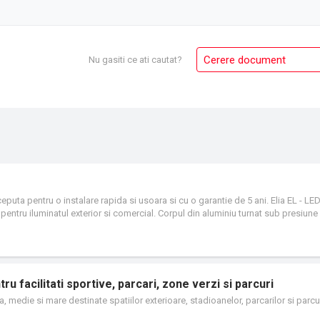
Cerere document
Nu gasiti ce ati cautat?
uta pentru o instalare rapida si usoara si cu o garantie de 5 ani. Elia EL - LED
pentru iluminatul exterior si comercial. Corpul din aluminiu turnat sub presiune 
excelente cu un design elegant si durabil.
u facilitati sportive, parcari, zone verzi si parcuri
 medie si mare destinate spatiilor exterioare, stadioanelor, parcarilor si parcur