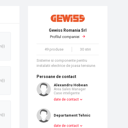
Gewiss Romania Srl
Profilul companiei
n(i)
49 produse
30 stiri
Sisteme si componente pentru
instalatii electrice de joasa tensiune.
Persoane de contact
n(i)
Alexandru Hobean
Area Sales Manager
Case inteligente
date de contact
n(i)
Departament Tehnic
date de contact