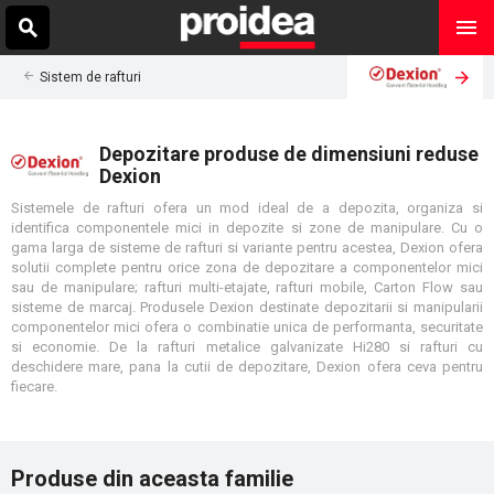
Sistem de rafturi
Depozitare produse de dimensiuni reduse
Dexion
Sistemele de rafturi ofera un mod ideal de a depozita, organiza si
identifica componentele mici in depozite si zone de manipulare. Cu o
gama larga de sisteme de rafturi si variante pentru acestea, Dexion ofera
solutii complete pentru orice zona de depozitare a componentelor mici
sau de manipulare; rafturi multi-etajate, rafturi mobile, Carton Flow sau
sisteme de marcaj. Produsele Dexion destinate depozitarii si manipularii
componentelor mici ofera o combinatie unica de performanta, securitate
si economie. De la rafturi metalice galvanizate Hi280 si rafturi cu
deschidere mare, pana la cutii de depozitare, Dexion ofera ceva pentru
fiecare.
Produse din aceasta familie