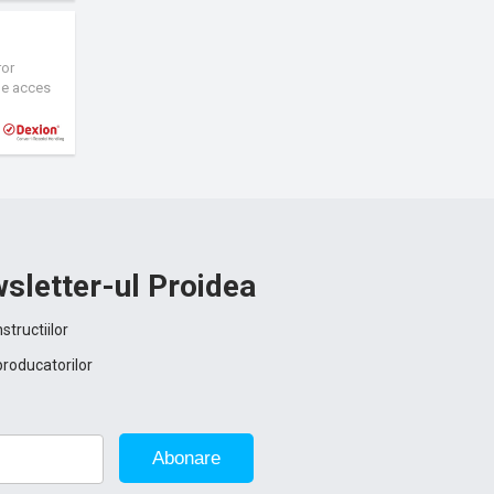
ror
 de acces
fata.
tel care
 potrivita
iguranta
sletter-ul Proidea
structiilor
producatorilor
Abonare