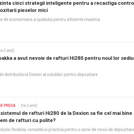
inta cinci strategii inteligente pentru a recastiga contro
zitarii pieselor mici
ite de economisire a spatiului pentru eficienta maxima
e 2 an(i)
akka a avut nevoie de rafturi Hi280 pentru noul lor sediu
e distribuitorul Dexion al solutiilor pentru depozitare
DE PRESA
De 2 an(i)
sistemul de rafturi Hi280 de la Dexion sa fie cel mai bine
em de rafturi cu polite?
olutie flexibila, versatila si practica pentru o serie de nevoi de depozitar