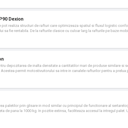
 incat se pot realiza structuri care ajung si la 30 de metri inaltime. Dimensiunil
dividuale ale clientului.
 P90 Dexion
e pot realiza structuri de rafturi care optimizeaza spatiul si fluxul logistic conf
ului sa fie rentabila. De la rafturile clasice cu culoar larg la rafturile pe baze mob
e de rafturi pentru paleti pot fi configurate pentru a obtine solutia optima. Dexi
l incat se pot realiza structuri care ajung si la 30 de metri inaltime. Dimensiuni
dividuale ale clientului.
on
entru depozitarea de inalta densitate a cantitatilor mari de produse similare si s
Acestea permit motostivuitorului sa intre in canalele rafturilor pentru a prelua p
a paletilor prin glisare in mod similar cu principiul de functionare al sertarelor, 
ta de pana la 1000 kg. In pozitie extinsa, faciliteaza accesul la intregul palet. 
i unui spatiu liber de manevra deasupra paletilor, eficientizand astfel depozita