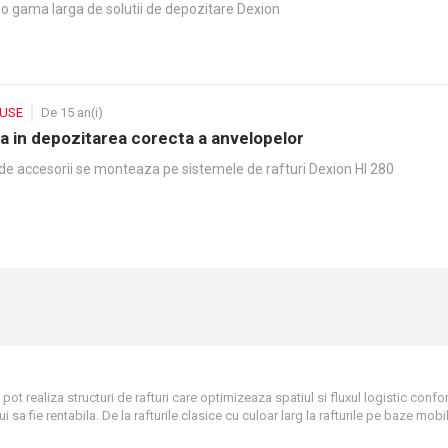
 o gama larga de solutii de depozitare Dexion
DUSE
De 15 an(i)
a in depozitarea corecta a anvelopelor
de accesorii se monteaza pe sistemele de rafturi Dexion HI 280
 pot realiza structuri de rafturi care optimizeaza spatiul si fluxul logistic conf
ului sa fie rentabila. De la rafturile clasice cu culoar larg la rafturile pe baze mobi
 de rafturi pentru paleti pot fi configurate pentru a obtine solutia optima. Dexi