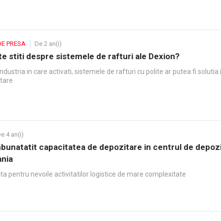
DE PRESA
De 2 an(i)
e stiti despre sistemele de rafturi ale Dexion?
ndustria in care activati, sistemele de rafturi cu polite ar putea fi solutia
tare
e 4 an(i)
mbunatatit capacitatea de depozitare in centrul de depoz
nia
ta pentru nevoile activitatilor logistice de mare complexitate