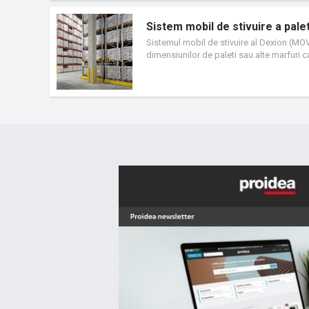
Sistem mobil de stivuire a pal
Sistemul mobil de stivuire al Dexion (MO
dimensiunilor de paleti sau alte marfuri 
care reduc semnificativ zona de depozita
MOVO este compus dintr-un sistem conven
ruleaza pe sine incastrate in podea. Exis
pentru spatiul dumneavoastra. O unitate
completeaza solutia. Acest pachet de car