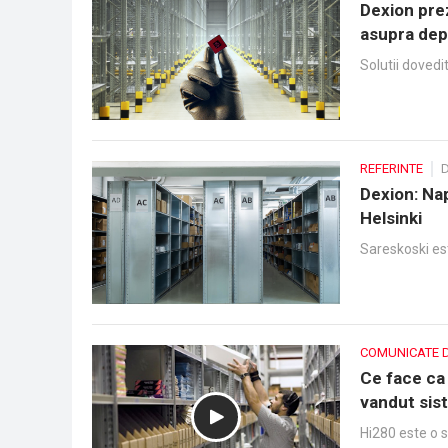
Dexion prez
asupra depo
Solutii doved
REFERINTE
D
Dexion: Nap
Helsinki
Sareskoski est
COMUNICATE 
Ce face ca 
vandut sist
Hi280 este o s