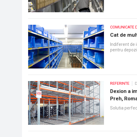
COMUNICATE 
Cat de mult
Indiferent de i
pentru depozi
REFERINTE
D
Dexion a i
Preh, Roma
Solutia perfec