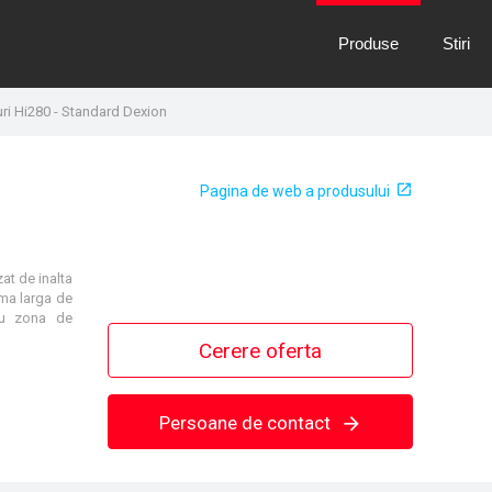
Produse
Stiri
uri Hi280 - Standard Dexion
Pagina de web a produsului
izat de
inalta
gama
larga de
tru zona de
Cerere oferta
Persoane de contact