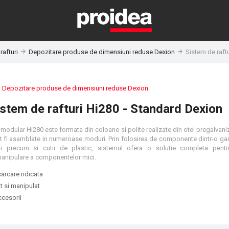
rafturi
Depozitare produse de dimensiuni reduse Dexion
Sistem de raft
:
Depozitare produse de dimensiuni reduse Dexion
istem de rafturi Hi280 - Standard Dexion
 modular Hi280 este formata din coloane si polite realizate din otel pregalvan
ot fi asamblate in numeroase moduri. Prin folosirea de componente dintr-o 
rii precum si cutii de plastic, sistemul ofera o solutie completa pen
anipulare a componentelor mici.
arcare ridicata
t si manipulat
cesorii