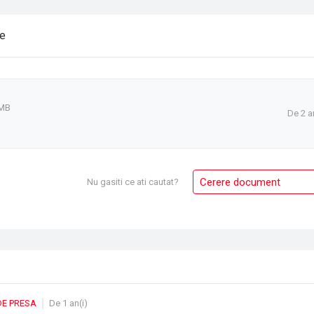
re
 MB
De 2 a
Cerere document
Nu gasiti ce ati cautat?
DE PRESA
De 1 an(i)