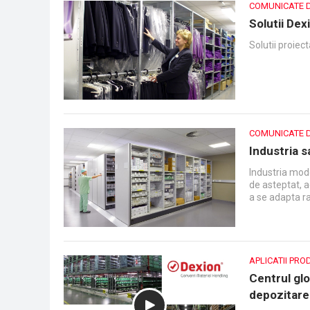
COMUNICATE 
Solutii De
Solutii proie
COMUNICATE 
Industria s
Industria mode
de asteptat, a
a se adapta ra
APLICATII PRO
Centrul glo
depozitare