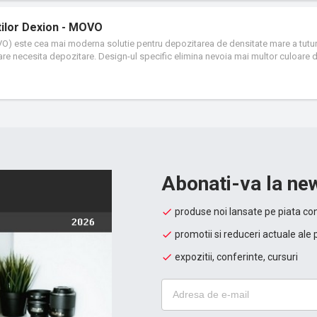
etilor Dexion - MOVO
VO) este cea mai moderna solutie pentru depozitarea de densitate mare a tutu
care necesita depozitare. Design-ul specific elimina nevoia mai multor culoare
re, care, in cazul MOVO, dubleaza capacitatea de depozitare pe aceeasi supra
tional de paleti sau rafturi in consola montate pe baze mobile cu cadru de o
ta o gama de sine, baze si sisteme de control care sa permita aranjarea cea mai
 de control opereaza sistemul MOVO si numeroase caracteristici standard de s
acteristici asigura o operare usoara si siguranta absoluta in orice moment.
Abonati-va la new
produse noi lansate pe piata con
promotii si reduceri actuale ale 
expozitii, conferinte, cursuri