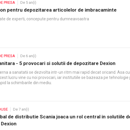
DE PRESA
De 5 an(i)
xion pentru depozitarea articolelor de imbracaminte
ctate de experti, concepute pentru dumneavoastra
DE PRESA
De 6 an(i)
anitara - 5 provocari si solutii de depozitare Dexion
rna a sanatatii se dezvolta intr-un ritm mai rapid decat oricand. Asa c
cest lucru vine cu noi provocari, iar institutiile se bazeaza pe tehnologie
pid la schimbarile din mediu.
DUSE
De 7 an(i)
bal de distributie Scania joaca un rol central in solutiile d
 Dexion