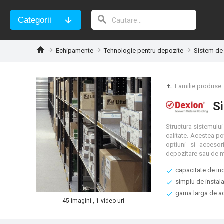
Categorii
Echipamente
Tehnologie pentru depozite
Sistem de 
Familie produse
S
Structura sistemului
calitate. Acestea p
optiuni si acceso
depozitare sau de m
capacitate de inc
simplu de instala
gama larga de ac
45 imagini , 1 video-uri