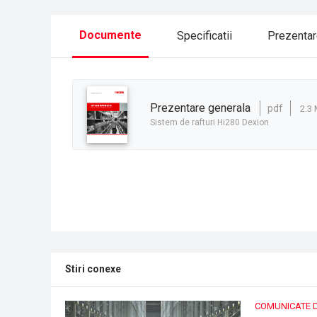
Documente
Specificatii
Prezenta
prezentare generala
pdf
2.3
Sistem de rafturi Hi280 Dexion
Stiri conexe
COMUNICATE 