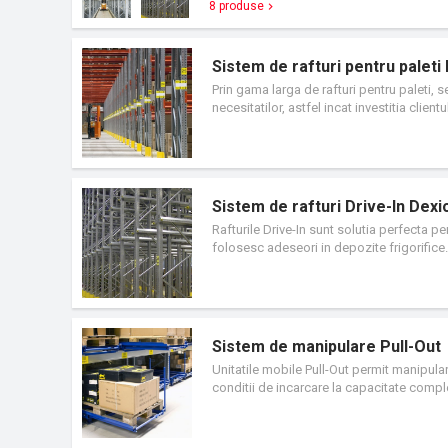
o gama larga de coloane si traverse, astfel
8 produse
personalizate pentru a satisface nevoile in
Sistem de rafturi pentru paleti
Prin gama larga de rafturi pentru paleti, s
necesitatilor, astfel incat investitia client
sistemele satelit Pallet Shuttle, sistemel
o gama larga de coloane si traverse, astfe
personalizate pentru a satisface nevoile in
Sistem de rafturi Drive-In Dexi
Rafturile Drive-In sunt solutia perfecta p
folosesc adeseori in depozite frigorifice. 
Sistem de manipulare Pull-Out
Unitatile mobile Pull-Out permit manipulare
conditii de incarcare la capacitate comple
mobila Pull-Out elimina necesitatea lasari