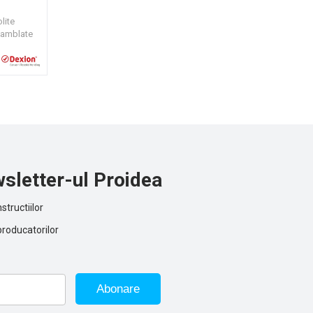
lite
asamblate
 larga de
utie
nentelor
sletter-ul Proidea
structiilor
producatorilor
Abonare