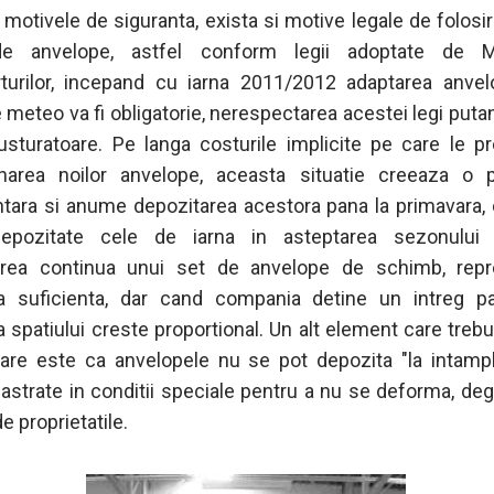
 motivele de siguranta, exista si motive legale de folosi
de anvelope, astfel conform legii adoptate de Mi
turilor, incepand cu iarna 2011/2012 adaptarea anvel
e meteo va fi obligatorie, nerespectarea acestei legi puta
sturatoare. Pe langa costurile implicite pe care le 
onarea noilor anvelope, aceasta situatie creeaza o 
tara si anume depozitarea acestora pana la primavara,
depozitate cele de iarna in asteptarea sezonului 
area continua unui set de anvelope de schimb, repr
a suficienta, dar cand compania detine un intreg pa
 spatiului creste proportional. Un alt element care trebui
are este ca anvelopele nu se pot depozita "la intampl
pastrate in conditii speciale pentru a nu se deforma, de
de proprietatile.