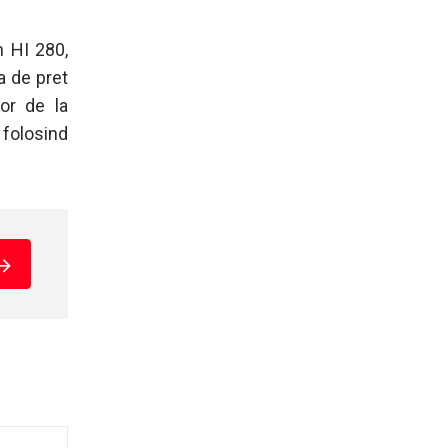
n HI 280,
a de pret
lor de la
folosind