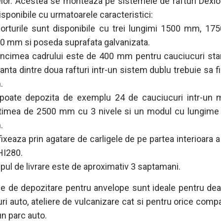
lor. Acestea se monteaza pe sistemele de rafturi Dexi
isponibile cu urmatoarele caracteristici:
orturile sunt disponibile cu trei lungimi 1500 mm, 17
0 mm si poseda suprafata galvanizata.
ncimea cadrului este de 400 mm pentru cauciucuri stan
tanta dintre doua rafturi intr-un sistem dublu trebuie sa f
.
poate depozita de exemplu 24 de cauciucuri intr-un 
ltimea de 2500 mm cu 3 nivele si un modul cu lungime
.
fixeaza prin agatare de carligele de pe partea interioara a
HI280.
pul de livrare este de aproximativ 3 saptamani.
e de depozitare pentru anvelope sunt ideale pentru deal
uri auto, ateliere de vulcanizare cat si pentru orice comp
n parc auto.