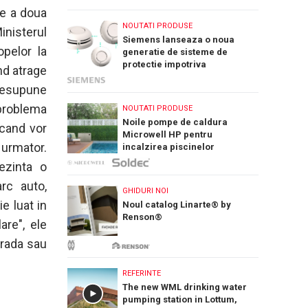
re a doua
NOUTATI PRODUSE
nisterul
Siemens lanseaza o noua
opelor la
generatie de sisteme de
protectie impotriva
nd atrage
incendiilor: Cerberus Nova
presupune
problema
NOUTATI PRODUSE
Noile pompe de caldura
 cand vor
Microwell HP pentru
urmator.
incalzirea piscinelor
ezinta o
rc auto,
GHIDURI NOI
e luat in
Noul catalog Linarte® by
Renson®
are", ele
grada sau
REFERINTE
The new WML drinking water
pumping station in Lottum,