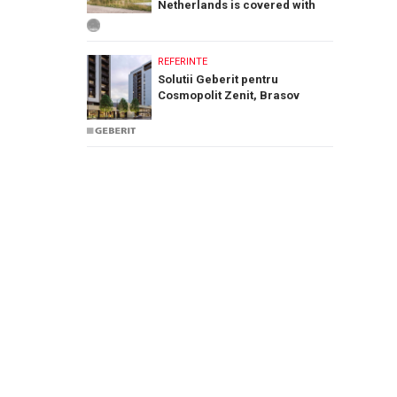
Netherlands is covered with
PREFA Siding.X facade panels
REFERINTE
Solutii Geberit pentru
Cosmopolit Zenit, Brasov