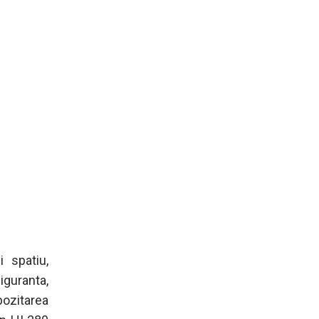
 spatiu,
guranta,
pozitarea