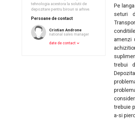
tehnologia acestora la solutii de
Pe langa
depozitare pentru birouri si arhive.
seturi 
Persoane de contact
Transpor
conditiil
Cristian Androne
national sales manager
amenzi u
date de contact
achiziti
suplimen
trebui 
Depozit
problem
problema
consider
trebuie 
a-si pier