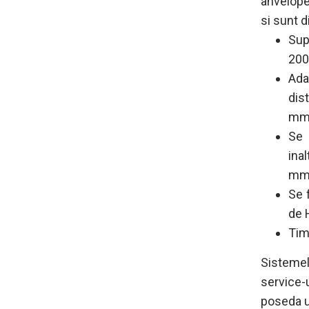
anvelope
si sunt d
Sup
200
Ada
dis
mm
Se 
ina
mm
Se 
de 
Tim
Sistemel
service-
poseda u