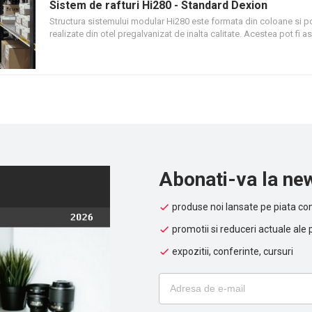
Sistem de rafturi Hi280 - Standard Dexion
Structura sistemului modular Hi280 este formata din coloane si po
realizate din otel pregalvanizat de inalta calitate. Acestea pot fi 
in numeroase moduri. Prin folosirea de componente dintr-o gama
optiuni si accesorii precum si cutii de plastic, sistemul ofera o sol
completa pentru zona de depozitare sau de manipulare a compo
mici.
Abonati-va la new
produse noi lansate pe piata con
promotii si reduceri actuale ale 
expozitii, conferinte, cursuri