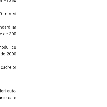
on HI 280
50 mm si
dard iar
ie de 300
modul cu
 de 2000
 cadrelor
eri auto,
anie care