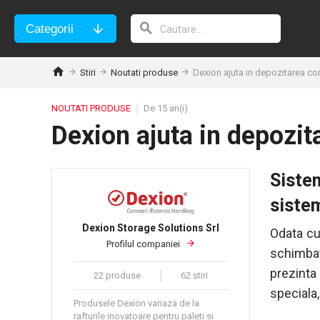
Categorii
Stiri
Noutati produse
Dexion ajuta in depozitarea co
NOUTATI PRODUSE
De 15 an(i)
Dexion ajuta in depozit
Siste
sistem
Dexion Storage Solutions Srl
Odata cu 
Profilul companiei
schimbat
prezinta
22 produse
62 stiri
speciala
Produsele Dexion variaza de la
rafturile inovatoare pentru paleti si