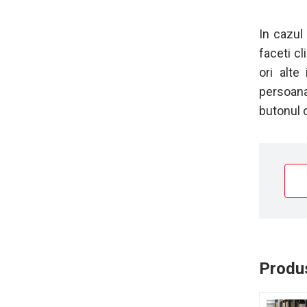
In cazul
faceti c
ori alte
persoana
butonul 
Produs