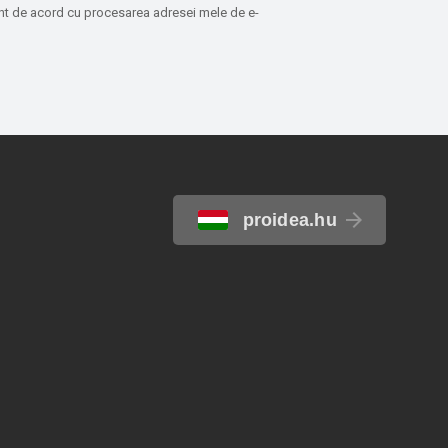
sunt de acord cu procesarea adresei mele de e-
proidea.hu