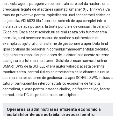
nu exista agenti patogeni „in concentratii care pot da nastere unor
preocupari legate de afectarea sanatatii umane” (§6 TrinkwV). Ca
masura preventiva pentru impiedicarea unei concentratii critice de
Legionella, VDI 6023 fila 1, cere un schimb de apa complet intr-o
instalatie de apa potabila, la toate punctele de consum, la cel mult
72 de ore. Daca acest schimb nu se realizeaza prin functionarea
normala, sunt necesare masuri de spalare suplimentare, de
exemplu cu ajutorul unor sisteme de gestionare a apei. Data fiind
lipsa continua de personal in domeniul managementului cladirilor,
digitalizarea imobilelor prin acces de la distanta la aceste sisteme
castiga si aici tot mai mult teren. Solutiile precum serviciul online
SMART.SWS de la SCHELL ofera ajutor valoros: acesta permite
monitorizarea, controlul si chiar intretinerea de la distanta a unuia
sau mai multor sisteme de gestionare a apei SCHELL SWS, inclusiv a
tuturor participantilor interconectati, cu economie de timp si
centralizat, si asta pentru intreaga cladire, indiferent de loc, foarte
comod, de la PC, de pe tableta sau smartphone.
Operarea si administrarea eficienta economic a
instalatiilor de apa potabila: provocari pentru