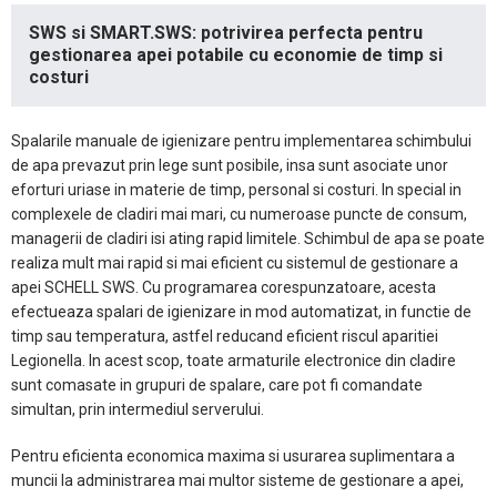
SWS si SMART.SWS: potrivirea perfecta pentru
gestionarea apei potabile cu economie de timp si
costuri
Spalarile manuale de igienizare pentru implementarea schimbului
de apa prevazut prin lege sunt posibile, insa sunt asociate unor
eforturi uriase in materie de timp, personal si costuri. In special in
complexele de cladiri mai mari, cu numeroase puncte de consum,
managerii de cladiri isi ating rapid limitele. Schimbul de apa se poate
realiza mult mai rapid si mai eficient cu sistemul de gestionare a
apei SCHELL SWS. Cu programarea corespunzatoare, acesta
efectueaza spalari de igienizare in mod automatizat, in functie de
timp sau temperatura, astfel reducand eficient riscul aparitiei
Legionella. In acest scop, toate armaturile electronice din cladire
sunt comasate in grupuri de spalare, care pot fi comandate
simultan, prin intermediul serverului.
Pentru eficienta economica maxima si usurarea suplimentara a
muncii la administrarea mai multor sisteme de gestionare a apei,