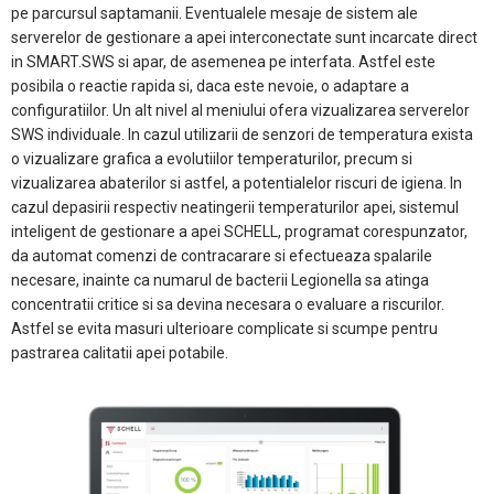
pe parcursul saptamanii. Eventualele mesaje de sistem ale
serverelor de gestionare a apei interconectate sunt incarcate direct
in SMART.SWS si apar, de asemenea pe interfata. Astfel este
posibila o reactie rapida si, daca este nevoie, o adaptare a
configuratiilor. Un alt nivel al meniului ofera vizualizarea serverelor
SWS individuale. In cazul utilizarii de senzori de temperatura exista
o vizualizare grafica a evolutiilor temperaturilor, precum si
vizualizarea abaterilor si astfel, a potentialelor riscuri de igiena. In
cazul depasirii respectiv neatingerii temperaturilor apei, sistemul
inteligent de gestionare a apei SCHELL, programat corespunzator,
da automat comenzi de contracarare si efectueaza spalarile
necesare, inainte ca numarul de bacterii Legionella sa atinga
concentratii critice si sa devina necesara o evaluare a riscurilor.
Astfel se evita masuri ulterioare complicate si scumpe pentru
pastrarea calitatii apei potabile.