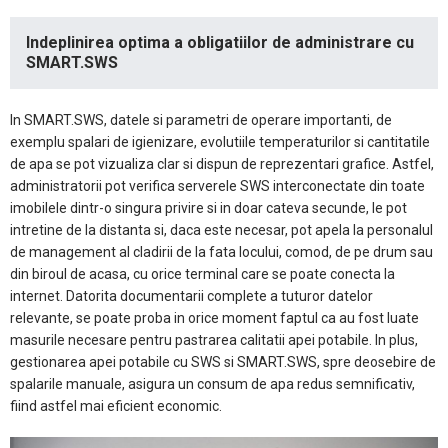
Indeplinirea optima a obligatiilor de administrare cu
SMART.SWS
In SMART.SWS, datele si parametri de operare importanti, de
exemplu spalari de igienizare, evolutiile temperaturilor si cantitatile
de apa se pot vizualiza clar si dispun de reprezentari grafice. Astfel,
administratorii pot verifica serverele SWS interconectate din toate
imobilele dintr-o singura privire si in doar cateva secunde, le pot
intretine de la distanta si, daca este necesar, pot apela la personalul
de management al cladirii de la fata locului, comod, de pe drum sau
din biroul de acasa, cu orice terminal care se poate conecta la
internet. Datorita documentarii complete a tuturor datelor
relevante, se poate proba in orice moment faptul ca au fost luate
masurile necesare pentru pastrarea calitatii apei potabile. In plus,
gestionarea apei potabile cu SWS si SMART.SWS, spre deosebire de
spalarile manuale, asigura un consum de apa redus semnificativ,
fiind astfel mai eficient economic.