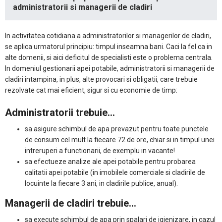
administratorii si managerii de cladiri
In activitatea cotidiana a administratorilor si managerilor de cladiri,
se aplica urmatorul principiu: timpul inseamna bani. Caci la fel ca in
alte domenii, si aici deficitul de specialisti este o problema centrala.
In domeniul gestionarii apei potabile, administratorii si managerii de
cladiri intampina, in plus, alte provocari si obligatii, care trebuie
rezolvate cat mai eficient, sigur si cu economie de timp:
Administratorii trebuie…
sa asigure schimbul de apa prevazut pentru toate punctele
de consum cel mult la fiecare 72 de ore, chiar si in timpul unei
intreruperi a functionarii, de exemplu in vacante!
sa efectueze analize ale apei potabile pentru probarea
calitatii apei potabile (in imobilele comerciale si cladirile de
locuinte la fiecare 3 ani, in cladirile publice, anual).
Managerii de cladiri trebuie…
sa execute schimbul de apa prin spalari de igienizare, in cazul