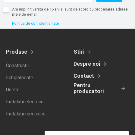
Am implinit varsta de 16 ani si sunt de acord cu procesarea adresei
mele de e-mail.
Politica de confidentialitate
Produse
Stiri
Despre noi
Constructii
Contact
Echipamente
Pentru
Unelte
producatori
Instalatii electrice
Instalatii mecanice