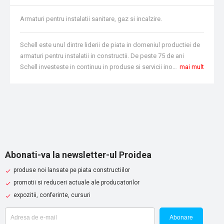
Armaturi pentru instalatii sanitare, gaz si incalzire.
Schell este unul dintre liderii de piata in domeniul productiei de
armaturi pentru instalatii in constructii. De peste 75 de ani
Schell investeste in continuu in produse si servicii inovatoare dezvoltate in spiritul responsabilitatii sociale. Firma Schell este considerata unul dintre lideri din punct de vedere tehnologic, in industria ventilelor coltare, armaturilor electronice si mecanice de spalare.
mai mult
Abonati-va la newsletter-ul Proidea
produse noi lansate pe piata constructiilor
promotii si reduceri actuale ale producatorilor
expozitii, conferinte, cursuri
Abonare