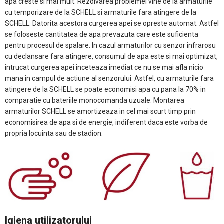
apa creste si mai mult. Rezolvarea problemei vine de la armaturile
cu temporizare de la SCHELL si armaturile fara atingere de la
SCHELL. Datorita acestora curgerea apei se opreste automat. Astfel
se foloseste cantitatea de apa prevazuta care este suficienta
pentru procesul de spalare. In cazul armaturilor cu senzor infrarosu
cu declansare fara atingere, consumul de apa este si mai optimizat,
intrucat curgerea apei inceteaza imediat ce nu se mai afla nicio
mana in campul de actiune al senzorului. Astfel, cu armaturile fara
atingere de la SCHELL se poate economisi apa cu pana la 70% in
comparatie cu bateriile monocomanda uzuale. Montarea
armaturilor SCHELL se amortizeaza in cel mai scurt timp prin
economisirea de apa si de energie, indiferent daca este vorba de
propria locuinta sau de stadion.
Igiena utilizatorului