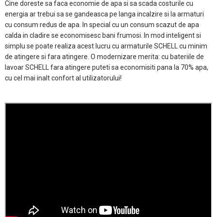
Cine doreste sa faca economie de apa si sa scada costurile cu
energia ar trebui sa se gandeasca pe langa incalzire si la armaturi
cu consum redus de apa. In special cu un consum scazut de apa
calda in cladire se economisesc bani frumosi. In mod inteligent si
simplu se poate realiza acest lucru cu armaturile SCHELL cu minim
de atingere si fara atingere. O modernizare merita: cu bateriile de
lavoar SCHELL fara atingere puteti sa economisiti pana la 70% apa,
cu cel mai inalt confort al utilizatorului!