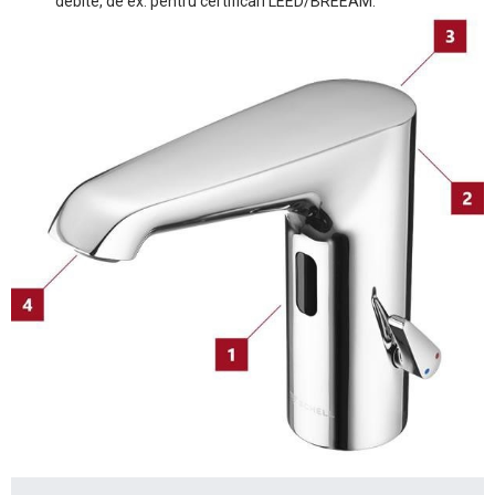
debite, de ex. pentru certificari LEED/BREEAM.