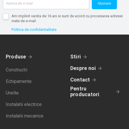
Abonare
Am implinit varsta de 16 ani si sunt de acord cu procesarea adresei
mele de e-mail.
Politica de confidentialitate
Produse
Stiri
Despre noi
Constructii
Contact
Echipamente
Pentru
Unelte
producatori
Instalatii electrice
Instalatii mecanice