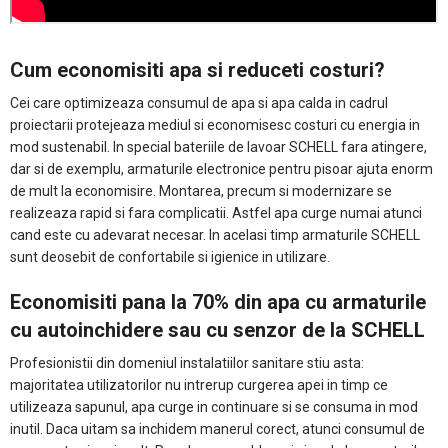
Cum economisiti apa si reduceti costuri?
Cei care optimizeaza consumul de apa si apa calda in cadrul
proiectarii protejeaza mediul si economisesc costuri cu energia in
mod sustenabil. In special bateriile de lavoar SCHELL fara atingere,
dar si de exemplu, armaturile electronice pentru pisoar ajuta enorm
de mult la economisire. Montarea, precum si modernizare se
realizeaza rapid si fara complicatii. Astfel apa curge numai atunci
cand este cu adevarat necesar. In acelasi timp armaturile SCHELL
sunt deosebit de confortabile si igienice in utilizare.
Economisiti pana la 70% din apa cu armaturile
cu autoinchidere sau cu senzor de la SCHELL
Profesionistii din domeniul instalatiilor sanitare stiu asta:
majoritatea utilizatorilor nu intrerup curgerea apei in timp ce
utilizeaza sapunul, apa curge in continuare si se consuma in mod
inutil. Daca uitam sa inchidem manerul corect, atunci consumul de