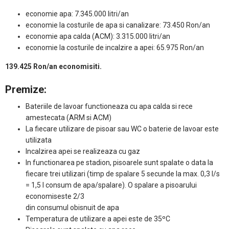
economie apa: 7.345.000 litri/an
economie la costurile de apa si canalizare: 73.450 Ron/an
economie apa calda (ACM): 3.315.000 litri/an
economie la costurile de incalzire a apei: 65.975 Ron/an
139.425 Ron/an economisiti.
Premize:
Bateriile de lavoar functioneaza cu apa calda si rece
amestecata (ARM si ACM)
La fiecare utilizare de pisoar sau WC o baterie de lavoar este
utilizata
Incalzirea apei se realizeaza cu gaz
In functionarea pe stadion, pisoarele sunt spalate o data la
fiecare trei utilizari (timp de spalare 5 secunde la max. 0,3 l/s
= 1,5 l consum de apa/spalare). O spalare a pisoarului
economiseste 2/3
din consumul obisnuit de apa
Temperatura de utilizare a apei este de 35ºC