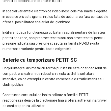
tehnici de declansare diferite in cladire.
In special variantele electronice indeplinesc cele mai inalte exigente
in ceea ce priveste igiena: in plus fata de actionarea fara contact ele
ofera si posibilitatea spalarilor de igienizare.
Indiferent daca functioneaza cu baterii sau alimentare de la retea,
pentru apa rece, apa preamestecata sau apa amestecata, pentru
presiune ridicata sau presiune scazuta, in familia PURIS exista
numeroase variante pentru toate exigentele.
Baterie cu temporizare PETIT SC
Corpul integral din metal cu forma purista nu este doar deosebit de
compact, ci si extrem de robust si rezista astfel la solicitare
intensiva, ca de exemplu in centre comerciale cu trafic intens sau
cladiri publice.
Constructia cartusului de inalta calitate a familiei PETIT
reactioneaza deja de la o actionare fina si ofera astfel un inalt nivel
de confort pentru utilizator.