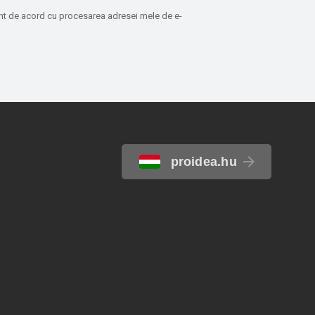
sunt de acord cu procesarea adresei mele de e-
proidea.hu