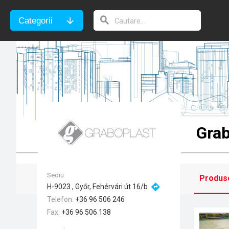
Categorii
Grab
Sediu
Produs
H-9023 , Győr, Fehérvári út 16/b
Telefon
+36 96 506 246
Fax
+36 96 506 138