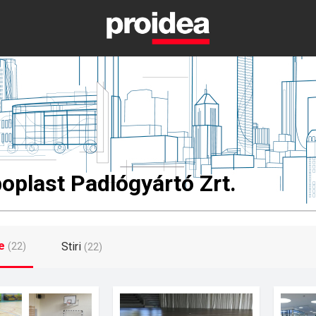
oplast Padlógyártó Zrt.
e
Stiri
(22)
(22)