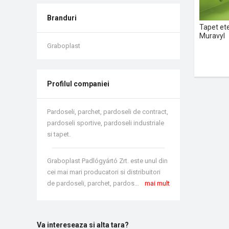
Branduri
Tapet ete
Muravyl
Graboplast
Profilul companiei
Pardoseli, parchet, pardoseli de contract,
pardoseli sportive, pardoseli industriale
si tapet.
Graboplast Padlógyártó Zrt. este unul din
cei mai mari producatori si distribuitori
de pardoseli, parchet, pardoseli de contract, pardoseli sportive, pardoseli industriale, tapet si de imitatie de piele, din Europa-Centrala, acesta fiind situat in Gyor, Ungaria. Graboplast are o experienta de peste 30 de ani in domeniul productiei de pardoseli din vinil sport.
mai mult
Va intereseaza si alta tara?