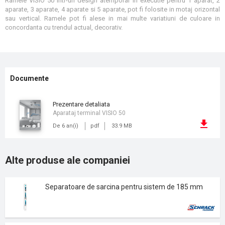
Ramele VISIO 50 intr-un design atemporal in executie pentru 1 aparat, 2
aparate, 3 aparate, 4 aparate si 5 aparate, pot fi folosite in motaj orizontal
sau vertical. Ramele pot fi alese in mai multe variatiuni de culoare in
concordanta cu trendul actual, decorativ.
Documente
prezentare detaliata
Aparataj terminal VISIO 50
De 6 an(i)
pdf
33.9 MB
Alte produse ale companiei
Separatoare de sarcina pentru sistem de 185 mm