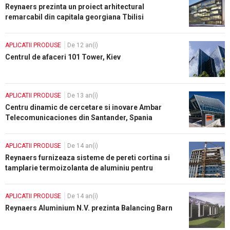
Reynaers prezinta un proiect arhitectural
remarcabil din capitala georgiana Tbilisi
APLICATII PRODUSE
De 12 an(i)
Centrul de afaceri 101 Tower, Kiev
APLICATII PRODUSE
De 13 an(i)
Centru dinamic de cercetare si inovare Ambar
Telecomunicaciones din Santander, Spania
APLICATII PRODUSE
De 14 an(i)
Reynaers furnizeaza sisteme de pereti cortina si
tamplarie termoizolanta de aluminiu pentru
cladirea de birouri de langa centrul comercial Afi
APLICATII PRODUSE
De 14 an(i)
Reynaers Aluminium N.V. prezinta Balancing Barn