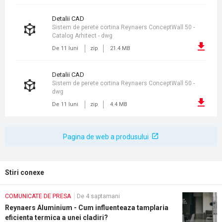
detalii CAD
Sistem de perete cortina Reynaers ConceptWall 50 -
Catalog Arhitect - dwg
De 11 luni
zip
21.4 MB
detalii CAD
Sistem de perete cortina Reynaers ConceptWall 50 -
dwg
De 11 luni
zip
4.4 MB
Pagina de web a produsului
Stiri conexe
COMUNICATE DE PRESA
De 4 saptamani
Reynaers Aluminium - Cum influenteaza tamplaria
eficienta termica a unei cladiri?