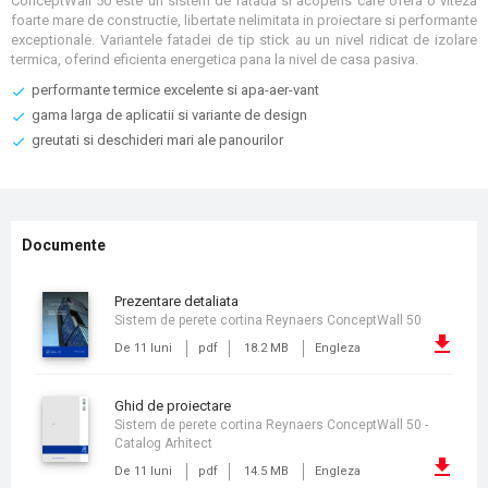
ConceptWall 50 este un sistem de fatada si acoperis care ofera o viteza
foarte mare de constructie, libertate nelimitata in proiectare si performante
exceptionale. Variantele fatadei de tip stick au un nivel ridicat de izolare
termica, oferind eficienta energetica pana la nivel de casa pasiva.
performante termice excelente si apa-aer-vant
gama larga de aplicatii si variante de design
greutati si deschideri mari ale panourilor
Documente
prezentare detaliata
Sistem de perete cortina Reynaers ConceptWall 50
De 11 luni
pdf
18.2 MB
Engleza
ghid de proiectare
Sistem de perete cortina Reynaers ConceptWall 50 -
Catalog Arhitect
De 11 luni
pdf
14.5 MB
Engleza