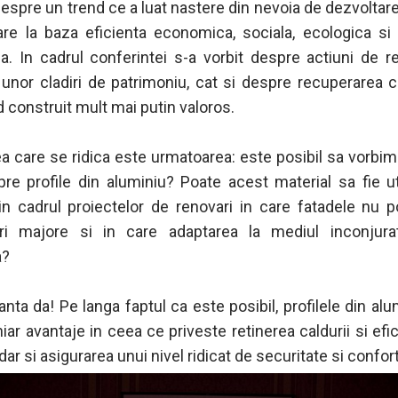
espre un trend ce a luat nastere din nevoia de dezvoltare
are la baza eficienta economica, sociala, ecologica si
ca. In cadrul conferintei s-a vorbit despre actiuni de r
 unor cladiri de patrimoniu, cat si despre recuperarea c
 construit mult mai putin valoros.
ea care se ridica este urmatoarea: este posibil sa vorbim
re profile din aluminiu? Poate acest material sa fie ut
n cadrul proiectelor de renovari in care fatadele nu p
ari majore si in care adaptarea la mediul inconjura
a?
nta da! Pe langa faptul ca este posibil, profilele din alu
ar avantaje in ceea ce priveste retinerea caldurii si efici
dar si asigurarea unui nivel ridicat de securitate si confort