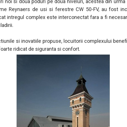
diri noi si doua poduri pe doua niveluri, acestea din urma
me Reynaers de usi si ferestre CW 50-FV, au fost inc
ncat intregul complex este interconectat fara a fi necesar
ladirii.
tiunile si inovatiile propuse, locuitorii complexului benef
foarte ridicat de siguranta si confort.