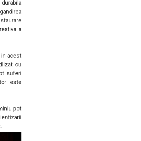
 durabila
 gandirea
estaurare
reativa a
 in acest
ilizat cu
ot suferi
tor este
miniu pot
entizarii
.