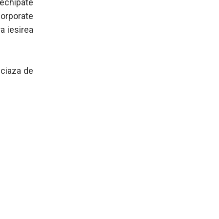
 echipate
orporate
a iesirea
iciaza de