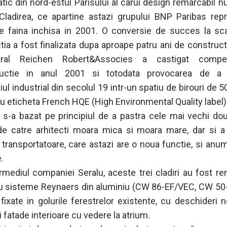
ic din nord-estul Parisului al carui design remarcabil nu
 Cladirea, ce apartine astazi grupului BNP Paribas rep
 faina inchisa in 2001. O conversie de succes la sca
tia a fost finalizata dupa aproape patru ani de constructi
tural Reichen Robert&Associes a castigat compe
ructie in anul 2001 si totodata provocarea de a 
ul industrial din secolul 19 intr-un spatiu de birouri de 
cu eticheta French HQE (High Environmental Quality label)
 s-a bazat pe principiul de a pastra cele mai vechi doua
e catre arhitecti moara mica si moara mare, dar si a
 transportatoare, care astazi are o noua functie, si anu
.
ermediul companiei Seralu, aceste trei cladiri au fost re
u sisteme Reynaers din aluminiu (CW 86-EF/VEC, CW 50
fixate in golurile ferestrelor existente, cu deschideri no
i fatade interioare cu vedere la atrium.