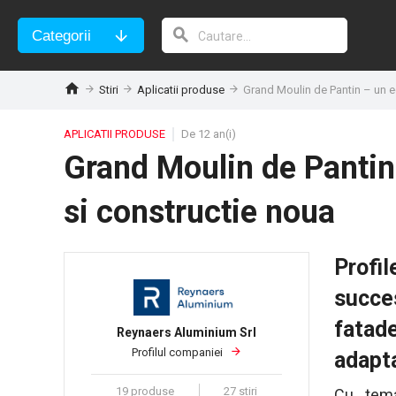
Categorii
Stiri
Aplicatii produse
Grand Moulin de Pantin – un ech
APLICATII PRODUSE
De 12 an(i)
Grand Moulin de Pantin –
si constructie noua
Profil
succes
fatade
Reynaers Aluminium Srl
Profilul companiei
adapta
19 produse
27 stiri
Cu tema