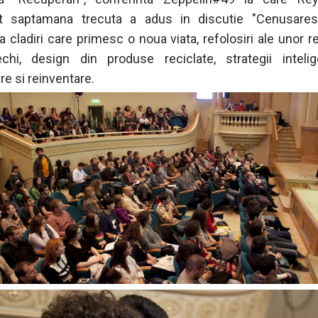
pat saptamana trecuta a adus in discutie "Cenusares
a cladiri care primesc o noua viata, refolosiri ale unor re
chi, design din produse reciclate, strategii inteli
re si reinventare.