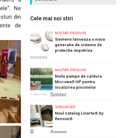
ele". Ne
sturi din
Cele mai noi stiri
gente de
NOUTATI PRODUSE
Siemens lanseaza o noua
generatie de sisteme de
protectie impotriva
incendiilor: Cerberus Nova
NOUTATI PRODUSE
Noile pompe de caldura
Microwell HP pentru
incalzirea piscinelor
GHIDURI NOI
Noul catalog Linarte® by
Renson®