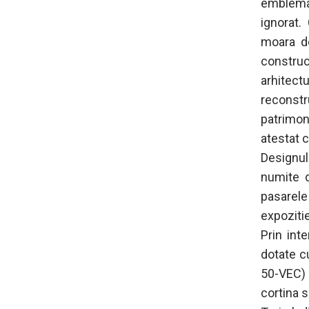
emblemat
ignorat.
moara de
construc
arhitec
reconst
patrimoni
atestat 
Designul
numite d
pasarele
expozitie
Prin int
dotate c
50-VEC) 
cortina s