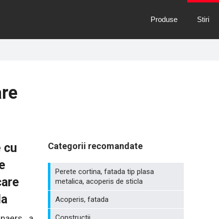
Produse
Stiri
are
e cu
Categorii recomandate
e
Perete cortina, fatada tip plasa
care
metalica, acoperis de sticla
la
Acoperis, fatada
ynaers a
Constructii