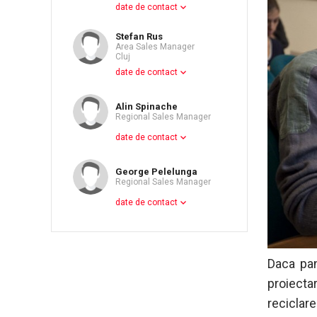
date de contact
Stefan Rus
Area Sales Manager
Cluj
date de contact
Alin Spinache
Regional Sales Manager
date de contact
George Pelelunga
Regional Sales Manager
date de contact
Daca pan
proiectar
reciclare