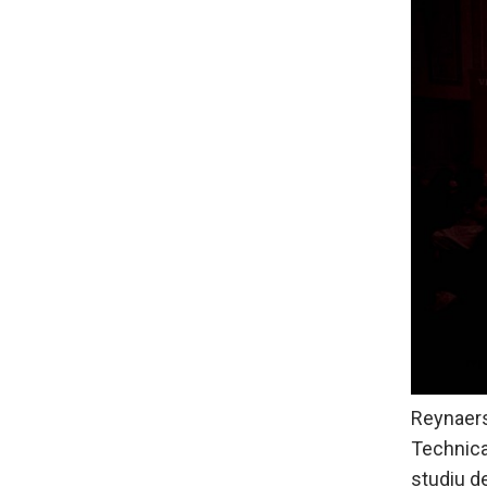
Reynaer
Technica
studiu de