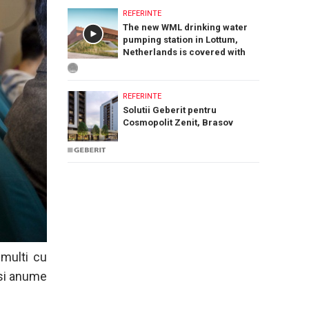
REFERINTE
The new WML drinking water
pumping station in Lottum,
Netherlands is covered with
PREFA Siding.X facade panels
REFERINTE
Solutii Geberit pentru
Cosmopolit Zenit, Brasov
 multi cu
 si anume