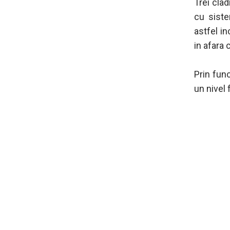
Trei cla
cu siste
astfel i
in afara c
Prin func
un nivel 