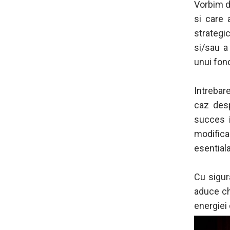
Vorbim d
si care 
strategi
si/sau a
unui fond
Intrebar
caz desp
succes i
modific
esential
Cu sigura
aduce chi
energiei 