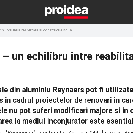
ilibru intre reabilitare si constructie noua
 un echilibru intre reabilit
ele din aluminiu Reynaers pot fi utilizat
 in cadrul proiectelor de renovari in car
le nu pot suferi modificari majore si in 
rea la mediul inconjurator este esentia
 "Recuperari", conferinta Zeppelin#49 la care Re