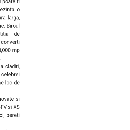
 poate fi
rezinta o
ra larga,
e. Biroul
titia de
converti
50,000 mp
.
 cladiri,
 celebrei
me loc de
novate si
-FV si XS
i, pereti