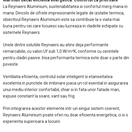
La Reynaers Aluminium, sustenabilitatea si confortul merg mana in
mana. Dincolo de cifrele impresionante legate de izolatie termica,
obiectivul Reynaers Aluminium este sa contribuie la o viata mai
buna pentru cei care locuiesc sau lucreaza in cladirile echipate cu
sistemele Reynaers.
Unele dintre solutiile Reynaers au atins deja performante
remarcabile, cu valori Uf sub 1,0 W/m²K, conforme cu cerintele
pentru cladiri pasive. Insa performanta termica este doar o parte din
poveste.
Ventilatia eficienta, controlul solar inteligent si etanseitatea
excelenta in punctele de imbinare joaca un rol esential in asigurarea
unui mediu interior confortabil, chiar si in fata unor fatade mari,
expuse constant la soare, vant sau frig.
Prin integrarea acestor elemente intr-un singur sistem coerent,
Reynaers Aluminium poate oferi nu doar eficienta energetica, ci si o
experienta superioara a locuirii.