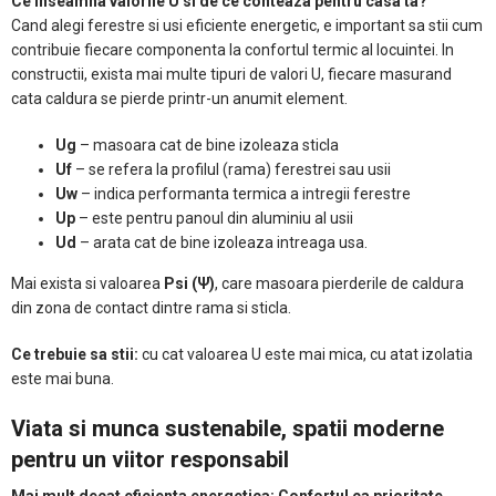
Ce inseamna valorile U si de ce conteaza pentru casa ta?
Cand alegi ferestre si usi eficiente energetic, e important sa stii cum
contribuie fiecare componenta la confortul termic al locuintei. In
constructii, exista mai multe tipuri de valori U, fiecare masurand
cata caldura se pierde printr-un anumit element.
Ug
– masoara cat de bine izoleaza sticla
Uf
– se refera la profilul (rama) ferestrei sau usii
Uw
– indica performanta termica a intregii ferestre
Up
– este pentru panoul din aluminiu al usii
Ud
– arata cat de bine izoleaza intreaga usa.
Mai exista si valoarea
Psi (Ψ)
, care masoara pierderile de caldura
din zona de contact dintre rama si sticla.
Ce trebuie sa stii:
cu cat valoarea U este mai mica, cu atat izolatia
este mai buna.
Viata si munca sustenabile, spatii moderne
pentru un viitor responsabil
Mai mult decat eficienta energetica: Confortul ca prioritate