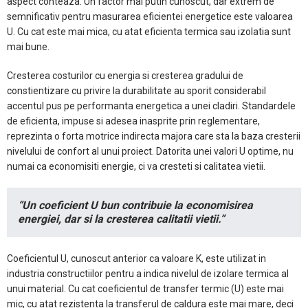
aspect conteaza. Un factor mai putin cunoscut, dar extrem de
semnificativ pentru masurarea eficientei energetice este valoarea
U. Cu cat este mai mica, cu atat eficienta termica sau izolatia sunt
mai bune.
Cresterea costurilor cu energia si cresterea gradului de
constientizare cu privire la durabilitate au sporit considerabil
accentul pus pe performanta energetica a unei cladiri. Standardele
de eficienta, impuse si adesea inasprite prin reglementare,
reprezinta o forta motrice indirecta majora care sta la baza cresterii
nivelului de confort al unui proiect. Datorita unei valori U optime, nu
numai ca economisiti energie, ci va cresteti si calitatea vietii.
“Un coeficient U bun contribuie la economisirea
energiei, dar si la cresterea calitatii vietii.”
Coeficientul U, cunoscut anterior ca valoare K, este utilizat in
industria constructiilor pentru a indica nivelul de izolare termica al
unui material. Cu cat coeficientul de transfer termic (U) este mai
mic, cu atat rezistenta la transferul de caldura este mai mare, deci