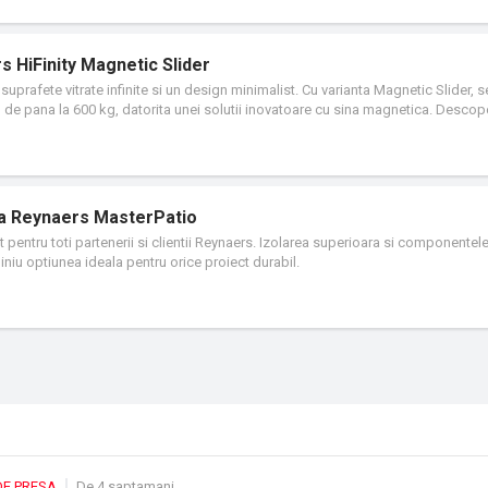
s HiFinity Magnetic Slider
suprafete vitrate infinite si un design minimalist. Cu varianta Magnetic Slider, s
de pana la 600 kg, datorita unei solutii inovatoare cu sina magnetica. Descop
 si confort la utilizare.
nta Reynaers MasterPatio
 pentru toti partenerii si clientii Reynaers. Izolarea superioara si componentele
niu optiunea ideala pentru orice proiect durabil.
DE PRESA
De 4 saptamani