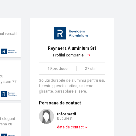
ul versatil
Reynaers Aluminium Srl
Profilul companiei
19 produse
27 stiri
cu
Solutii durabile de aluminiu pentru usi,
System 77.
ferestre, pereti cortina, sisteme
glisante, parasolare si sere.
Persoane de contact
Informatii
nt elegant
Bucuresti
rana cu
date de contact