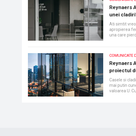
Reynaers A
unei cladiri
Ati simtit vre
apropierea fer
una care pier
COMUNICATE 
Reynaers A
proiectul 
Casele si clad
mai putin cun
valoarea U. Cu