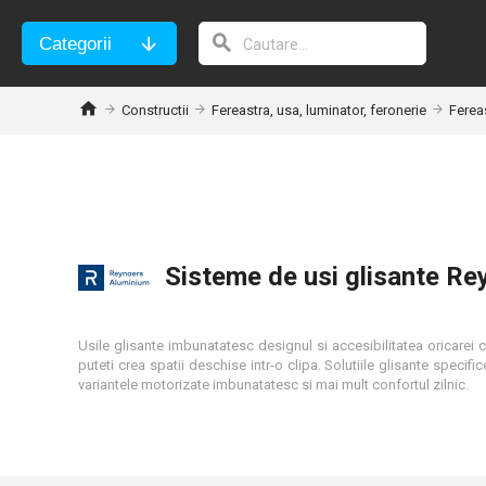
Categorii
Constructii
Fereastra, usa, luminator, feronerie
Fereas
Sisteme de usi glisante R
Usile glisante imbunatatesc designul si accesibilitatea oricarei cla
puteti crea spatii deschise intr-o clipa. Solutiile glisante specific
variantele motorizate imbunatatesc si mai mult confortul zilnic.