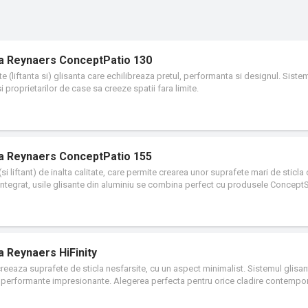
nta Reynaers ConceptPatio 130
e (liftanta si) glisanta care echilibreaza pretul, performanta si designul. Sistem
si proprietarilor de case sa creeze spatii fara limite.
nta Reynaers ConceptPatio 155
i liftant) de inalta calitate, care permite crearea unor suprafete mari de sticla 
 integrat, usile glisante din aluminiu se combina perfect cu produsele Concept
ta Reynaers HiFinity
ity creeaza suprafete de sticla nesfarsite, cu un aspect minimalist. Sistemul glisa
u performante impresionante. Alegerea perfecta pentru orice cladire contempo