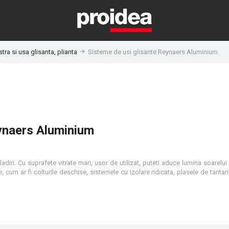
tra si usa glisanta, plianta
Sisteme de usi glisante Reynaers Aluminium
eynaers Aluminium
diri. Cu suprafete vitrate mari, usor de utilizat, puteti aduce lumina soarelui i
e, cum ar fi colturile deschise, sistemele cu izolare ridicata, plasele de tantari