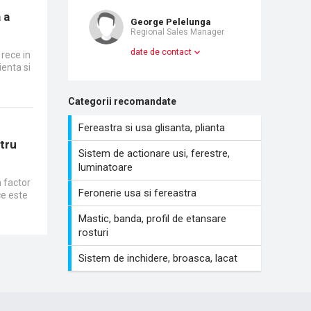
 a
George Pelelunga
Regional Sales Manager
date de contact
 rece in
ienta si
Categorii recomandate
Fereastra si usa glisanta, plianta
tru
Sistem de actionare usi, ferestre,
luminatoare
n factor
Feronerie usa si fereastra
ce este
Mastic, banda, profil de etansare
rosturi
Sistem de inchidere, broasca, lacat