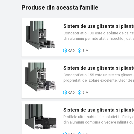
Produse din aceasta familie
Sistem de usa glisanta si plia
ConceptPatio 130 este o solutie de calitat
din aluminiu permite atat arhitectilor, cat 
CAD
BIM
Sistem de usa glisanta si plia
ConceptPatio 155 este un sistem glisant (s
proprietati de izolare excelente. Usor de
CAD
BIM
Sistem de usa glisanta si plian
Profilele ultra-subtiri ale solutiei Hi Fin
din aluminiu combina o vedere infinita c
consum redus de energie.