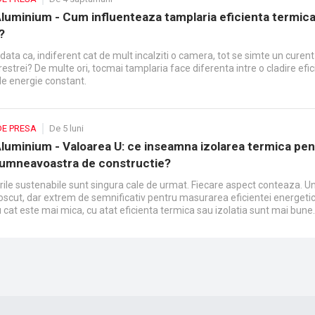
luminium - Cum influenteaza tamplaria eficienta termica
?
odata ca, indiferent cat de mult incalziti o camera, tot se simte un curent
estrei? De multe ori, tocmai tamplaria face diferenta intre o cladire efic
de energie constant.
DE PRESA
De 5 luni
luminium - Valoarea U: ce inseamna izolarea termica pen
dumneavoastra de constructie?
irile sustenabile sunt singura cale de urmat. Fiecare aspect conteaza. U
oscut, dar extrem de semnificativ pentru masurarea eficientei energeti
 cat este mai mica, cu atat eficienta termica sau izolatia sunt mai bune.