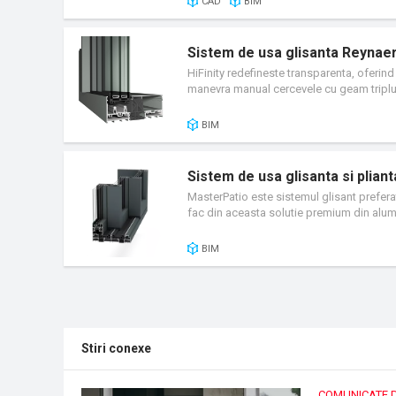
CAD
BIM
Sistem de usa glisanta Reynaer
HiFinity redefineste transparenta, oferind 
manevra manual cercevele cu geam triplu 
echilibrul perfect intre tehnologie avansata
BIM
Sistem de usa glisanta si plia
MasterPatio este sistemul glisant preferat
fac din aceasta solutie premium din alumi
BIM
Stiri conexe
COMUNICATE 