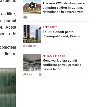
 aspecte:
The new WML drinking water
pumping station in Lottum,
Netherlands is covered with
a filtre,
PREFA Siding.X facade panels
e permit
or. Acest
REFERINTE
Solutii Geberit pentru
spatiu de
Cosmopolit Zenit, Brasov
biectele
 din jur.
APLICATII PRODUSE
Menatwork ofera solutii
certificate pentru protectia
pasiva la foc