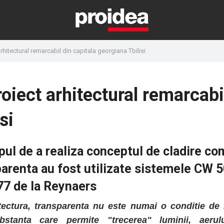
rhitectural remarcabil din capitala georgiana Tbilisi
oiect arhitectural remarcabi
si
pul de a realiza conceptul de cladire co
parenta au fost utilizate sistemele CW 
77 de la Reynaers
itectura, transparenta nu este numai o conditie de 
stanta care permite "trecerea" luminii, aerul