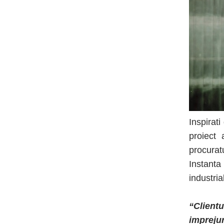
Inspirat
proiect 
procurat
Instant
industrial
“Clientu
imprejur