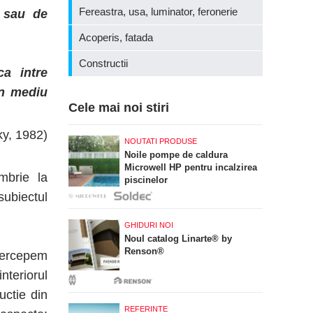
Fereastra, usa, luminator, feronerie
e sau de
Acoperis, fatada
Constructii
ca intre
Un mediu
Cele mai noi stiri
y, 1982)
NOUTATI PRODUSE
Noile pompe de caldura
Microwell HP pentru incalzirea
mbrie la
piscinelor
subiectul
GHIDURI NOI
Noul catalog Linarte® by
Renson®
percepem
interiorul
uctie din
REFERINTE