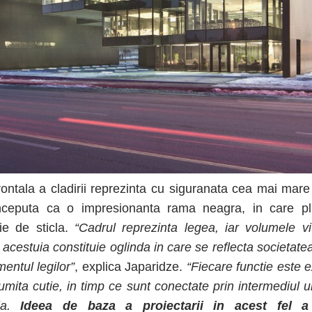
rontala a cladirii reprezinta cu siguranata cea mai mare 
onceputa ca o impresionanta rama neagra, in care pl
ie de sticla.
“Cadrul reprezinta legea, iar volumele vi
l acestuia constituie oglinda in care se reflecta societate
mentul legilor”
, explica Japaridze.
“Fiecare functie este 
numita cutie, in timp ce sunt conectate prin intermediul u
cla.
Ideea de baza a proiectarii in acest fel a 