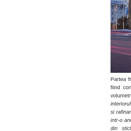
Partea f
fiind c
volumetr
interioru
si rafina
intr-o a
din sti