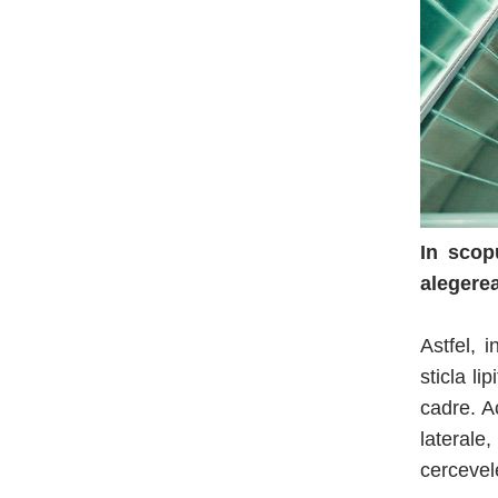
In scop
alegerea
Astfel, 
sticla l
cadre. Ac
laterale
cercevel