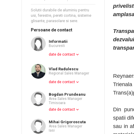
priveli
Solutii durabile de aluminiu pentru
amplasa
usi, ferestre, pereti cortina, sisteme
glisante, parasolare si sere.
Persoane de contact
Transpa
dezvalui
Informatii
Bucuresti
transpar
date de contact
Vlad Radulescu
Regional Sales Manager
Reynaer
date de contact
Trienala
Trans(a)
Bogdan Prundeanu
Area Sales Manager
Timisoara
Din punc
date de contact
spatii di
Mihai Grigoroscuta
sau in af
Area Sales Manager
Iasi