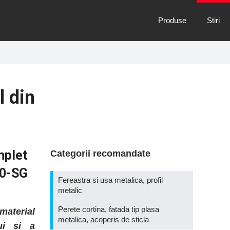
Produse
Stiri
l din
mplet
Categorii recomandate
50-SG
Fereastra si usa metalica, profil
metalic
Perete cortina, fatada tip plasa
material
metalica, acoperis de sticla
ui si a