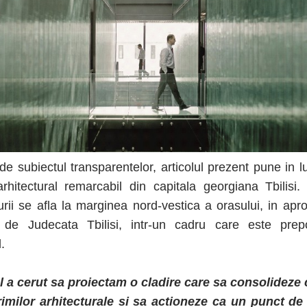
i de subiectul transparentelor, articolul prezent pune in 
arhitectural remarcabil din capitala georgiana Tbilisi.
urii se afla la marginea nord-vestica a orasului, in apr
a de Judecata Tbilisi, intr-un cadru care este prep
.
l a cerut sa proiectam o cladire care sa consolideze 
imilor arhitecturale si sa actioneze ca un punct de 