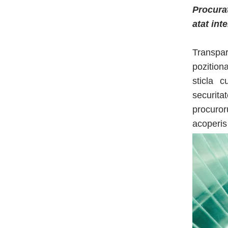
Procurat
atat inte
Transpar
pozitiona
sticla c
securita
procuror
acoperis 