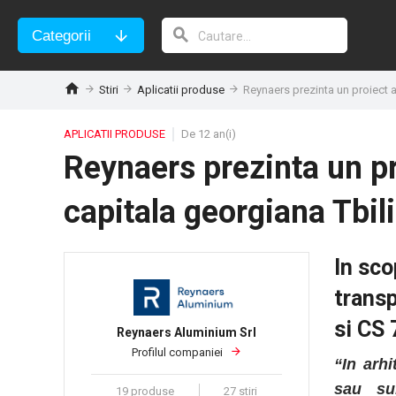
Categorii
Stiri
Aplicatii produse
Reynaers prezinta un proiect a
APLICATII PRODUSE
De 12 an(i)
Reynaers prezinta un pr
capitala georgiana Tbili
In sco
trans
si CS 
Reynaers Aluminium Srl
Profilul companiei
“In arh
sau sub
19 produse
27 stiri