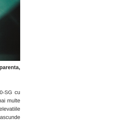
parenta,
 50-SG cu
mai multe
elevatiile
a ascunde