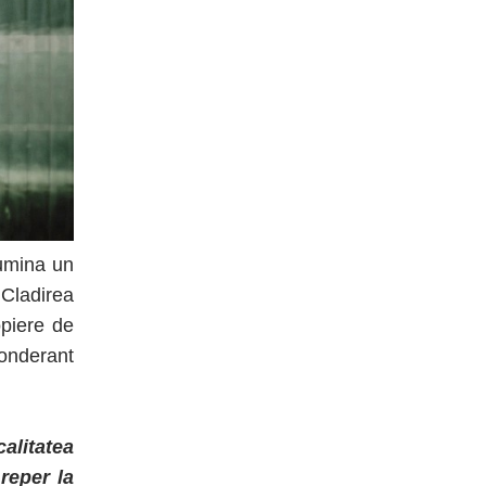
lumina un
 Cladirea
opiere de
onderant
calitatea
reper la