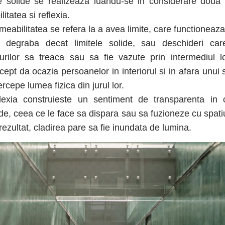
e solide se realizeaza luandu-se in considerare doua
itatea si reflexia.
meabilitatea se refera la a avea limite, care functioneaza c
 degraba decat limitele solide, sau deschideri car
rurilor sa treaca sau sa fie vazute prin intermediul l
cept da ocazia persoanelor in interiorul si in afara unui 
rcepe lumea fizica din jurul lor.
lexia construieste un sentiment de transparenta in o
ide, ceea ce le face sa dispara sau sa fuzioneze cu spatiul
rezultat, cladirea pare sa fie inundata de lumina.