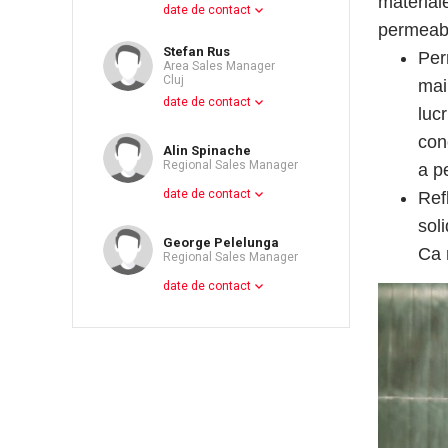
material
date de contact
permeabil
Stefan Rus
Per
Area Sales Manager
Cluj
mai
date de contact
luc
con
Alin Spinache
Regional Sales Manager
a pe
date de contact
Ref
sol
George Pelelunga
Ca 
Regional Sales Manager
date de contact