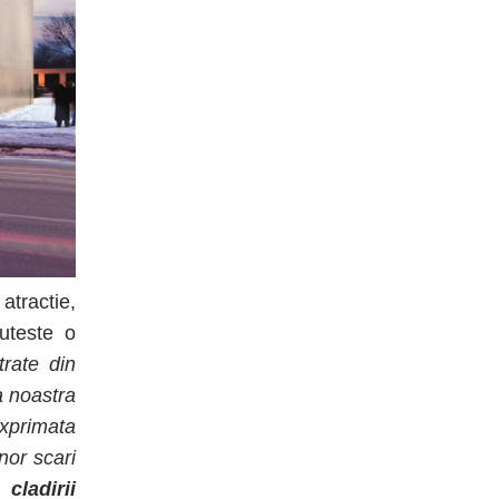
atractie,
uteste o
trate din
a noastra
exprimata
nor scari
cladirii