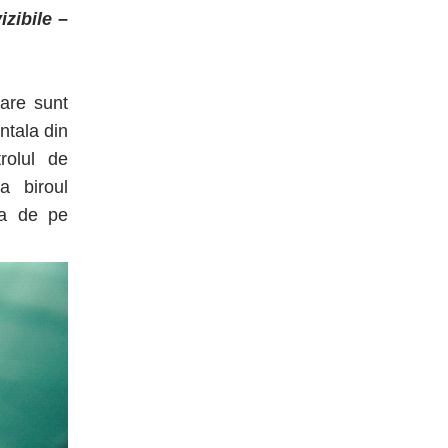
izibile –
care sunt
ontala din
rolul de
a biroul
sa de pe