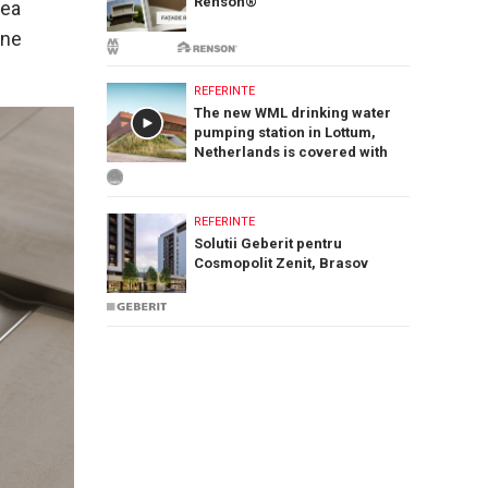
Renson®
rea
ene
REFERINTE
The new WML drinking water
pumping station in Lottum,
Netherlands is covered with
PREFA Siding.X facade panels
REFERINTE
Solutii Geberit pentru
Cosmopolit Zenit, Brasov