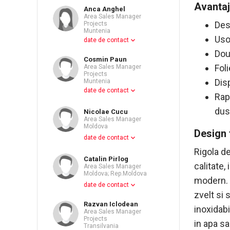
Avantaj
Anca Anghel
Area Sales Manager
Desi
Projects
Muntenia
Uso
date de contact
Dou
Cosmin Paun
Fol
Area Sales Manager
Projects
Disp
Muntenia
date de contact
Rapo
dus
Nicolae Cucu
Area Sales Manager
Moldova
Design 
date de contact
Rigola de
Catalin Pirlog
calitate,
Area Sales Manager
Moldova; Rep.Moldova
modern. 
date de contact
zvelt si 
Razvan Iclodean
inoxidabi
Area Sales Manager
Projects
in apa sa
Transilvania