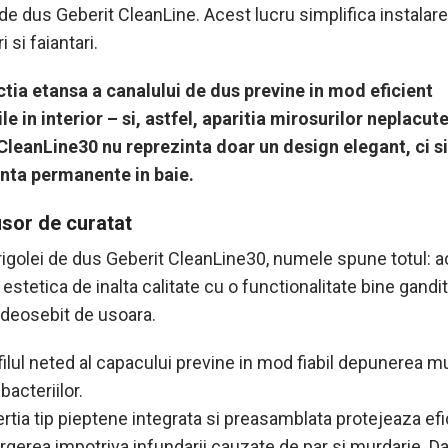
 de dus Geberit CleanLine. Acest lucru simplifica instalar
i si faiantari.
tia etansa a canalului de dus previne in mod eficient
e in interior – si, astfel, aparitia mirosurilor neplacute
CleanLine30 nu reprezinta doar un design elegant, ci si
anta permanente in baie.
usor de curatat
 rigolei de dus Geberit CleanLine30, numele spune totul: 
stetica de inalta calitate cu o functionalitate bine gandit
 deosebit de usoara.
filul neted al capacului previne in mod fiabil depunerea m
 bacteriilor.
ertia tip pieptene integrata si preasamblata protejeaza efi
rgerea impotriva infundarii cauzate de par si murdarie. Da