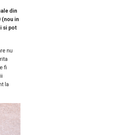
ale din
 (nou in
i si pot
are nu
rita
e fi
ii
t la