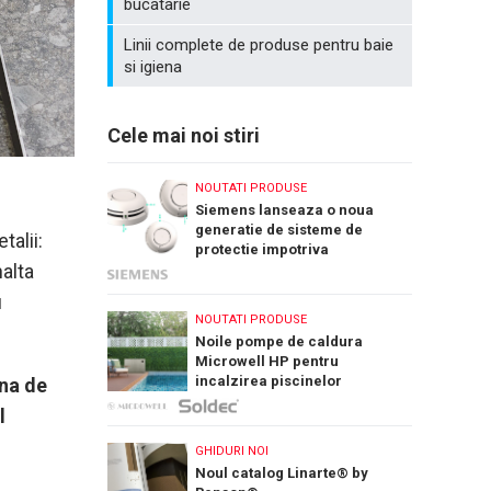
bucatarie
Linii complete de produse pentru baie
si igiena
Cele mai noi stiri
NOUTATI PRODUSE
Siemens lanseaza o noua
generatie de sisteme de
talii:
protectie impotriva
nalta
incendiilor: Cerberus Nova
u
NOUTATI PRODUSE
Noile pompe de caldura
Microwell HP pentru
incalzirea piscinelor
ina de
l
GHIDURI NOI
Noul catalog Linarte® by