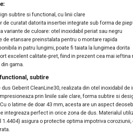
e:
gn subtire si functional, cu linii clare
r de curatat datorita insertiei integrate sub forma de pie
a variante de culoare: otel inoxidabil periat sau negru
ie de etansare preinstalata pentru o montare rapida
onibila in patru lungimi, poate fi taiata la lungimea dorita
rt excelent calitate-pret, fiind in prezent cea mai ieftina 
 din gama.
functional, subtire
 dus Geberit CleanLine30, realizata din otel inoxidabil de i
 impresioneaza prin liniile sale clare, forma subtire si desi
Cu o latime de doar 43 mm, acesta are un aspect deoseb
se integreaza perfect in orice zona de dus. Materialul utiliz
l 1.4404) asigura o protectie optima impotriva coroziunii, 
rata.