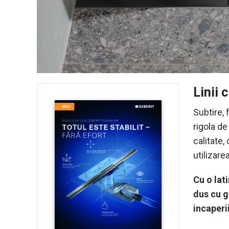
Linii 
Subtire, 
rigola de
calitate
utilizare
Cu o lat
dus cu g
incaperii