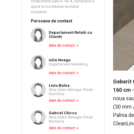
inceputurile sale in 1874, compania a
ajutat la modelarea evolutiei
industriei.
Persoane de contact
Departament Relatii cu
Clientii
date de contact
Iulia Neagu
Departament Marketing
date de contact
Geberit 
Liviu Bulea
160 cm – 
Area Sales Manager Retail
Muntenia
noua sau
date de contact
(30 mm / 
Gabriel Chircu
Palnia d
Area Sales Manager Retail
Muntenia
CleanLin
date de contact