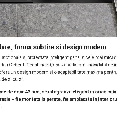
clare, forma subtire si design modern
functionala si proiectata inteligent pana in cele mai mici de
 dus Geberit CleanLine30, realizata din otel inoxidabil de i
, ofera un design modern si o adaptabilitate maxima pentr
a de zi cu zi.
ime de doar 43 mm, se integreaza elegant in orice cab
resie – fie montata la perete, fie amplasata in interioru
.