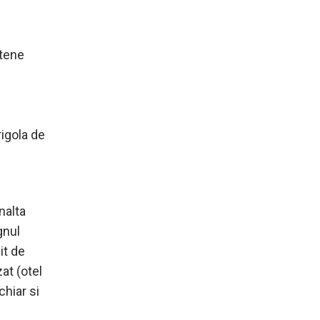
ptene
rigola de
nalta
gnul
it de
at (otel
chiar si