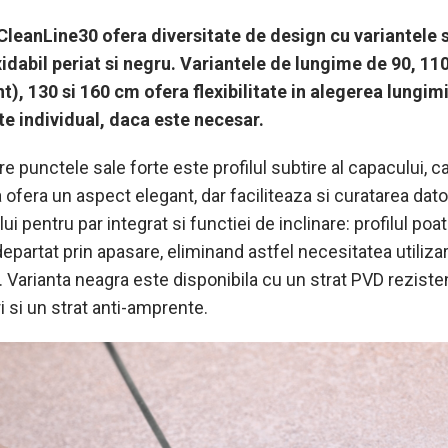
CleanLine30 ofera diversitate de design cu variantele s
xidabil periat si negru. Variantele de lungime de 90, 110
t), 130 si 160 cm ofera flexibilitate in alegerea lungimi
ate individual, daca este necesar.
re punctele sale forte este profilul subtire al capacului, c
ofera un aspect elegant, dar faciliteaza si curatarea dato
ui pentru par integrat si functiei de inclinare: profilul poat
partat prin apasare, eliminand astfel necesitatea utilizar
. Varianta neagra este disponibila cu un strat PVD rezisten
i si un strat anti-amprente.