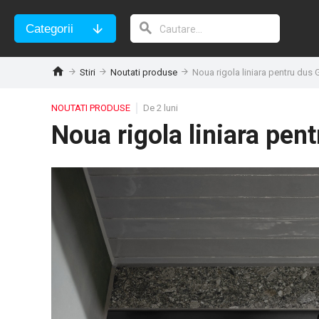
Categorii
Stiri
Noutati produse
Noua rigola liniara pentru dus 
NOUTATI PRODUSE
De 2 luni
Noua rigola liniara pen