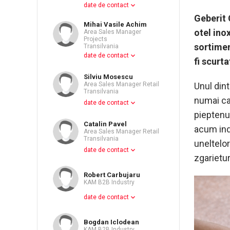
date de contact
Geberit 
Mihai Vasile Achim
otel ino
Area Sales Manager
Projects
sortimen
Transilvania
date de contact
fi scurt
Silviu Mosescu
Unul dint
Area Sales Manager Retail
Transilvania
numai ca 
date de contact
pieptenul
Catalin Pavel
acum inde
Area Sales Manager Retail
Transilvania
uneltelor
date de contact
zgarietur
Robert Carbujaru
KAM B2B Industry
date de contact
Bogdan Iclodean
KAM B2B Industry