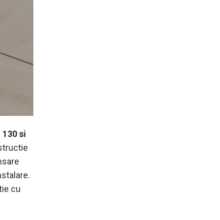
 130 si
structie
nsare
nstalare.
tie cu