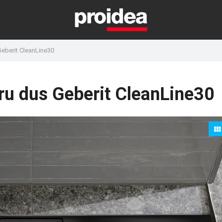
Geberit CleanLine30
tru dus Geberit CleanLine30