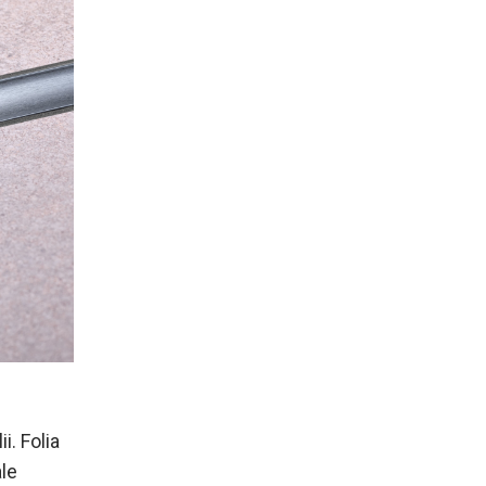
i. Folia
ale