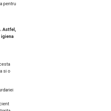
ea pentru
. Astfel,
 igiena
acesta
a si o
urdariei
cient
torita