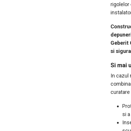
rigolelor
instalator
Construc
depuneril
Geberit 
si sigur
Si mai 
In cazul
combina e
curatare
Pro
si a
Ins
scu