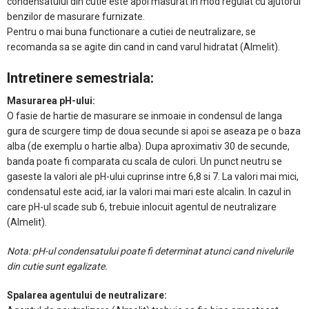
condensatului din cutie este apoi masurat in mod regulat cu ajutorul
benzilor de masurare furnizate.
Pentru o mai buna functionare a cutiei de neutralizare, se
recomanda sa se agite din cand in cand varul hidratat (Almelit).
Intretinere semestriala:
Masurarea pH-ului:
O fasie de hartie de masurare se inmoaie in condensul de langa
gura de scurgere timp de doua secunde si apoi se aseaza pe o baza
alba (de exemplu o hartie alba). Dupa aproximativ 30 de secunde,
banda poate fi comparata cu scala de culori. Un punct neutru se
gaseste la valori ale pH-ului cuprinse intre 6,8 si 7. La valori mai mici,
condensatul este acid, iar la valori mai mari este alcalin. In cazul in
care pH-ul scade sub 6, trebuie inlocuit agentul de neutralizare
(Almelit).
Nota: pH-ul condensatului poate fi determinat atunci cand nivelurile
din cutie sunt egalizate.
Spalarea agentului de neutralizare: