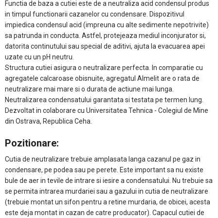
Functia de baza a cutiei este de a neutraliza acid condensul produs
in timpul functionarii cazanelor cu condensare. Dispozitivul
impiedica condensul acid (impreuna cu alte sedimente nepotrivite)
sa patrunda in conducta. Astfel, protejeaza mediul inconjurator si,
datorita continutului sau special de aditivi, ajuta la evacuarea apei
uzate cu un pH neutru.
Structura cutiei asigura o neutralizare perfecta. In comparatie cu
agregatele calcaroase obisnuite, agregatul Almelit are o rata de
neutralizare mai mare si o durata de actiune mai lunga.
Neutralizarea condensatului garantata si testata pe termen lung.
Dezvoltat in colaborare cu Universitatea Tehnica - Colegiul de Mine
din Ostrava, Republica Ceha.
Pozitionare:
Cutia de neutralizare trebuie amplasata langa cazanul pe gaz in
condensare, pe podea sau pe perete. Este important sa nu existe
bule de aer in tevile de intrare si iesire a condensatului. Nu trebuie sa
se permita intrarea murdariei sau a gazului in cutia de neutralizare
(trebuie montat un sifon pentru a retine murdaria, de obicei, acesta
este deja montat in cazan de catre producator). Capacul cutiei de