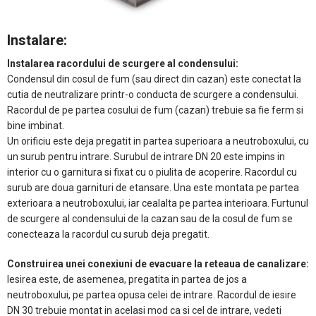
Instalare:
Instalarea racordului de scurgere al condensului:
Condensul din cosul de fum (sau direct din cazan) este conectat la
cutia de neutralizare printr-o conducta de scurgere a condensului.
Racordul de pe partea cosului de fum (cazan) trebuie sa fie ferm si
bine imbinat.
Un orificiu este deja pregatit in partea superioara a neutroboxului, cu
un surub pentru intrare. Surubul de intrare DN 20 este impins in
interior cu o garnitura si fixat cu o piulita de acoperire. Racordul cu
surub are doua garnituri de etansare. Una este montata pe partea
exterioara a neutroboxului, iar cealalta pe partea interioara. Furtunul
de scurgere al condensului de la cazan sau de la cosul de fum se
conecteaza la racordul cu surub deja pregatit.
Construirea unei conexiuni de evacuare la reteaua de canalizare:
Iesirea este, de asemenea, pregatita in partea de jos a
neutroboxului, pe partea opusa celei de intrare. Racordul de iesire
DN 30 trebuie montat in acelasi mod ca si cel de intrare, vedeti