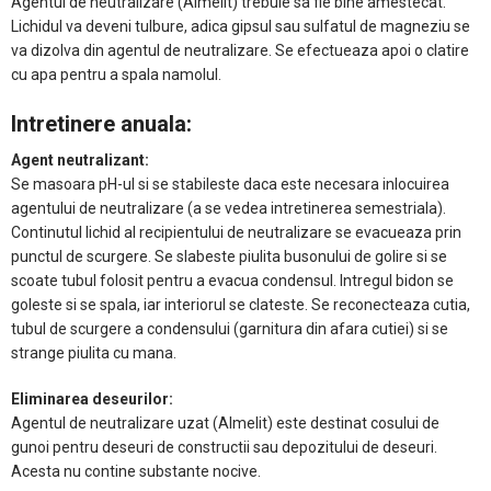
Agentul de neutralizare (Almelit) trebuie sa fie bine amestecat.
Lichidul va deveni tulbure, adica gipsul sau sulfatul de magneziu se
va dizolva din agentul de neutralizare. Se efectueaza apoi o clatire
cu apa pentru a spala namolul.
Intretinere anuala:
Agent neutralizant:
Se masoara pH-ul si se stabileste daca este necesara inlocuirea
agentului de neutralizare (a se vedea intretinerea semestriala).
Continutul lichid al recipientului de neutralizare se evacueaza prin
punctul de scurgere. Se slabeste piulita busonului de golire si se
scoate tubul folosit pentru a evacua condensul. Intregul bidon se
goleste si se spala, iar interiorul se clateste. Se reconecteaza cutia,
tubul de scurgere a condensului (garnitura din afara cutiei) si se
strange piulita cu mana.
Eliminarea deseurilor:
Agentul de neutralizare uzat (Almelit) este destinat cosului de
gunoi pentru deseuri de constructii sau depozitului de deseuri.
Acesta nu contine substante nocive.