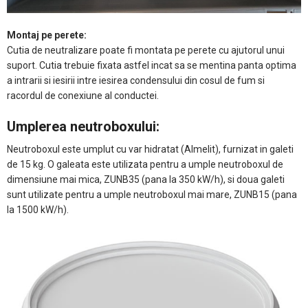
Montaj pe perete:
Cutia de neutralizare poate fi montata pe perete cu ajutorul unui
suport. Cutia trebuie fixata astfel incat sa se mentina panta optima
a intrarii si iesirii intre iesirea condensului din cosul de fum si
racordul de conexiune al conductei.
Umplerea neutroboxului:
Neutroboxul este umplut cu var hidratat (Almelit), furnizat in galeti
de 15 kg. O galeata este utilizata pentru a umple neutroboxul de
dimensiune mai mica, ZUNB35 (pana la 350 kW/h), si doua galeti
sunt utilizate pentru a umple neutroboxul mai mare, ZUNB15 (pana
la 1500 kW/h).