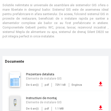
Solutiile nelimitate si universale de asamblare ale sistemelor GIS ofera o
mare libertate in designul bailor. Sistemul GIS este de asemenea ideal
pentru prefabricare in afara santierului. De aceea, folosind sistemul GIS in
proiecte de restaurare, beneficiati de o instalare rapida pe santier a
elementelor complexe ale bailor ce au fost prefabricate in ateliere.
Componentele Geberit pentru WC, pisoar, lavoar, rezervorul incastrat ,
sistemul Mepla de alimentare cu apa, sistemul de drenaj Silent DB20 se
pot integra perfect in orice instalatie.
Documente
prezentare detaliata
Elemente de instalare GIS
De 6 an(i)
pdf
729.1 kB
Engleza
instructiuni de montaj
Elemente de instalare GIS
De 6 an(i)
pdf
1.1 MB