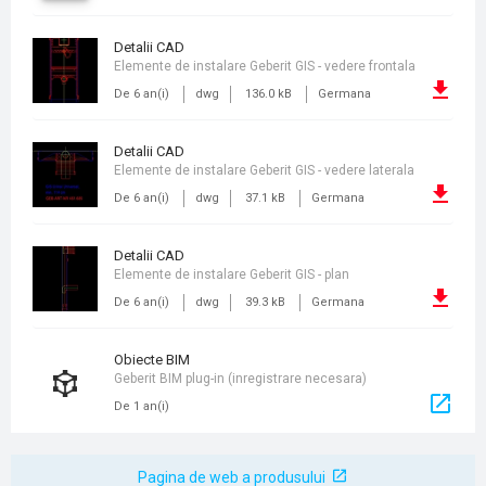
detalii CAD
Elemente de instalare Geberit GIS - vedere frontala
De 6 an(i)
dwg
136.0 kB
Germana
detalii CAD
Elemente de instalare Geberit GIS - vedere laterala
De 6 an(i)
dwg
37.1 kB
Germana
detalii CAD
Elemente de instalare Geberit GIS - plan
De 6 an(i)
dwg
39.3 kB
Germana
obiecte BIM
Geberit BIM plug-in (inregistrare necesara)
De 1 an(i)
Pagina de web a produsului