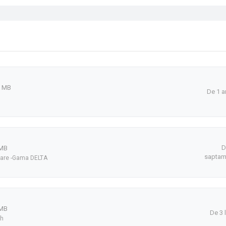
5 MB
De 1 a
D
 MB
saptam
onare -Gama DELTA
 MB
De 3 
sh