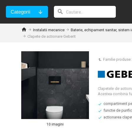
Categorii
Instalatii mecanice
Baterie, echipament sanitar, sistem i
Clapete de actionare Geberit
Familie produse
Clapetele de actiona
Acestea combina func
compartiment pen
functie de purific
actionarea clapet
10 imagini