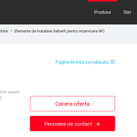
Produse
Stiri
ntare
Elemente de instalare Geberit pentru rezervoare WC
Pagina de web a produsului
ile variate.
e.
Cerere oferta
Persoane de contact