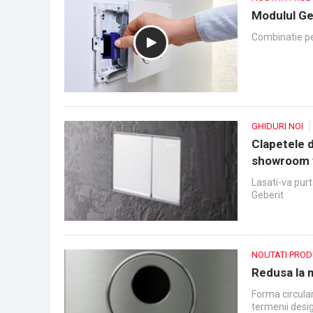
Modulul Ge
Combinatie pe
GHIDURI NOI
Clapetele 
showroom v
Lasati-va purt
Geberit
NOUTATI PRO
Redusa la 
Forma circular
termenii desi