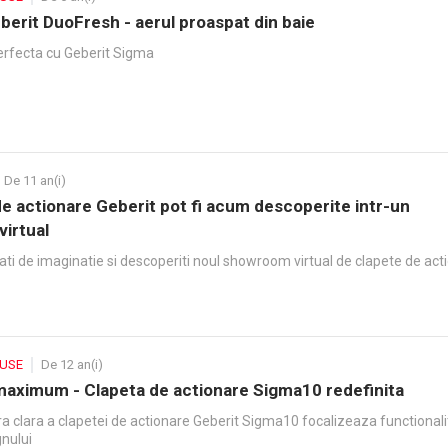
berit DuoFresh - aerul proaspat din baie
rfecta cu Geberit Sigma
De 11 an(i)
de actionare Geberit pot fi acum descoperite intr-un
irtual
ati de imaginatie si descoperiti noul showroom virtual de clapete de act
DUSE
De 12 an(i)
maximum - Clapeta de actionare Sigma10 redefinita
a clara a clapetei de actionare Geberit Sigma10 focalizeaza functionali
gnului