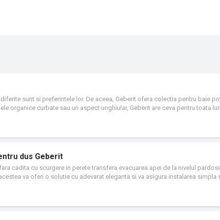
 diferite sunt si preferintele lor. De aceea, Geberit ofera colectia pentru baie pot
rmele organice curbate sau un aspect unghiular, Geberit are ceva pentru toata l
na bine si cu produsele existente. Functiile practice si bine gandite ofera, d
 priveste curatenia, spatiul, confortul si usurinta in utilizare, care simplifica vi
 Acanto, Xeno², iCon, Smyle si VariForm este acum certificata de fundatia elvet
entru dus Geberit
fara cadita cu scurgere in perete transfera evacuarea apei de la nivelul pardosel
, acestea va oferi o solutie cu adevarat eleganta si va asigura instalarea simpla s
i apei de sub dus. Tot ca o consecinta, este redus substantial efortul necesar c
umneavoastra de casa noua sau pentru modernizare.