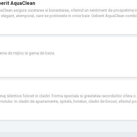
berit AquaClean
uaClean asigura curatarea si bunastarea, oferind un sentiment de prospetime in
n elegant, atemporal, care se potriveste in orice baie. Geberit AquaClean comb
 cu binecunoscuta calitate Geberit pentru a crea o solutie inovatoare. Vasele 
ma, puternica si precisa care ofera o igiena si o spalare de pana la 10 ori mai
un confort si o senzatie de prospetime imediata. Geberit AquaClean prezinta ma
 pret si de dotarile pe care le ofera fiecare gama: basic - AquaClean Alba, Aqua
oc - AquaClean Sela Round, AquaClean Sela Square, Tuma Confort; premium - 
ama de mijloc si gama de baza.
aj silentios folosit in cladiri. Forma speciala si greutatea racordurilor ofera o
lui. In cladiri de apartamente, spitale, hoteluri, cladiri de birouri, efectul poa
ii.