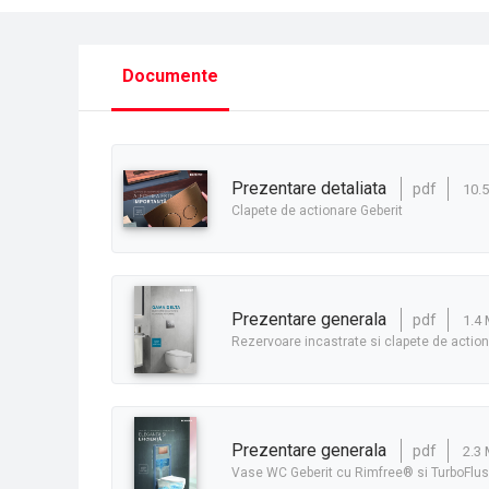
Documente
prezentare detaliata
pdf
10.
Clapete de actionare Geberit
prezentare generala
pdf
1.4
Rezervoare incastrate si clapete de acti
prezentare generala
pdf
2.3
Vase WC Geberit cu Rimfree® si TurboFlu