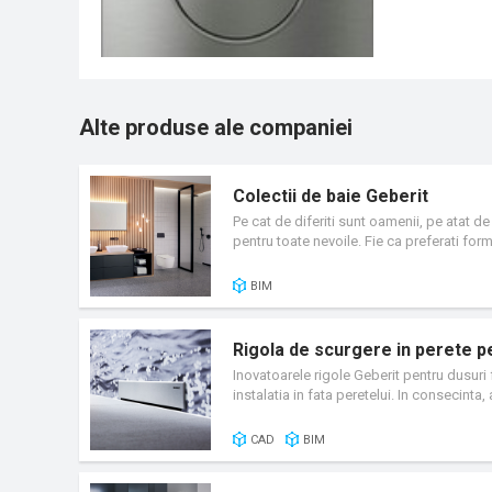
Alte produse ale companiei
Colectii de baie Geberit
Pe cat de diferiti sunt oamenii, pe atat de
pentru toate nevoile. Fie ca preferati fo
Designul lor modern si atemporal se combi
asemenea, o varietate de solutii, in ceea ce
BIM
ceramica din seriile de baie Geberit ONE,
myclimate.
Rigola de scurgere in perete p
Inovatoarele rigole Geberit pentru dusuri 
instalatia in fata peretelui. In consecinta
fara sa fie nevoie de intreruperea turnari
diferitilor meseriasi pentru proiectul d
CAD
BIM