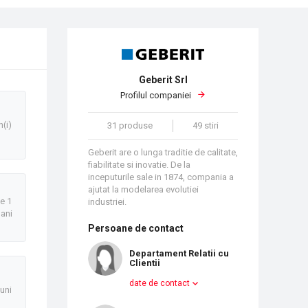
Geberit Srl
Profilul companiei
n(i)
31 produse
49 stiri
Geberit are o lunga traditie de calitate,
fiabilitate si inovatie. De la
inceputurile sale in 1874, compania a
ajutat la modelarea evolutiei
e 1
industriei.
ani
Persoane de contact
Departament Relatii cu
Clientii
date de contact
luni