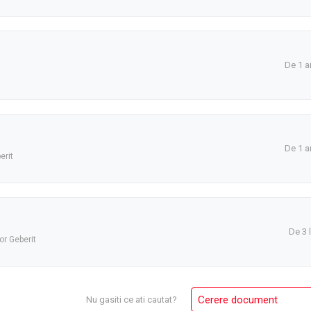
De 1 a
De 1 a
erit
De 3 
or Geberit
Cerere document
Nu gasiti ce ati cautat?