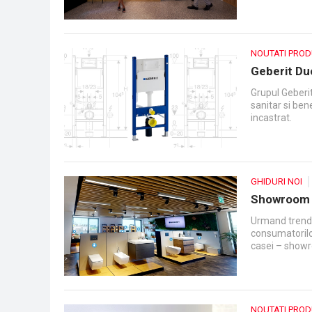
NOUTATI PRO
Geberit Duo
Grupul Geberit
sanitar si ben
incastrat.
GHIDURI NOI
Showroom v
Urmand trendul
consumatorilor
casei – showr
NOUTATI PRO