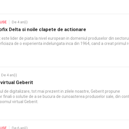
DUSE
De 4 an(i)
fix Delta si noile clapete de actionare
 este lider de piata la nivel european in domeniul produselor din sectoru
eficiaza de o experienta indelungata inca din 1964, cand a creat primul 
De 4 an(i)
irtual Geberit
 de digitalizare, tot mai prezent in zilele noastre, Geberit propune
 finali o solutie de a se bucura de cunoasterea produselor sale, din con
oomul virtual Geberit.
DUSE
De 6 an(i)