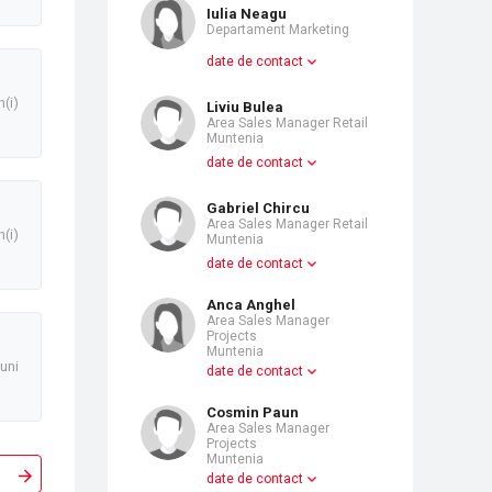
Iulia Neagu
Departament Marketing
date de contact
n(i)
Liviu Bulea
Area Sales Manager Retail
Muntenia
date de contact
Gabriel Chircu
Area Sales Manager Retail
n(i)
Muntenia
date de contact
Anca Anghel
Area Sales Manager
Projects
Muntenia
luni
date de contact
Cosmin Paun
Area Sales Manager
Projects
Muntenia
date de contact