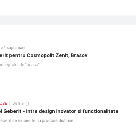
e 1 saptamani
erit pentru Cosmopolit Zenit, Brasov
onceptului de “acasa”
DUSE
De 3 an(i)
 Geberit - intre design inovator si functionalitate
Geberit se innoieste cu produse distinse