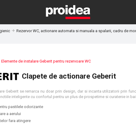
gienic
Rezervor WC, actionare automata si manuala a spalarii, cadru de mo
:
Elemente de instalare Geberit pentru rezervoare WC
Clapete de actionare Geberit
re Geberit se remarca nu doar prin design, dar si incanta utilizatorii prin functi
tiile inteligente cu confortul pentru un plus de prospetime si curatenie in bai
tru pastilele odorizante
are a aerului
elor fara atingere