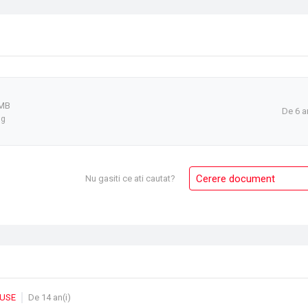
 MB
De 6 a
ng
Cerere document
Nu gasiti ce ati cautat?
DUSE
De 14 an(i)