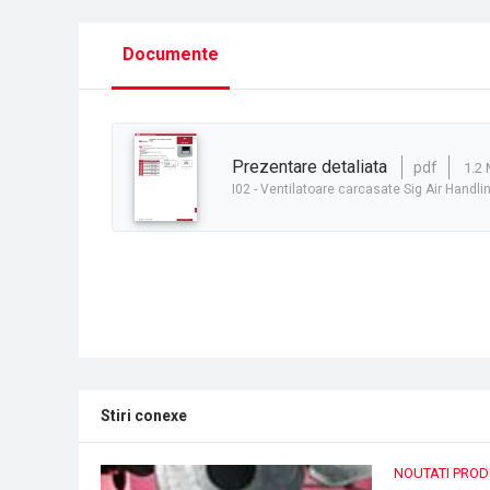
Documente
prezentare detaliata
pdf
1.2
I02 - Ventilatoare carcasate Sig Air Handli
Stiri conexe
NOUTATI PRO