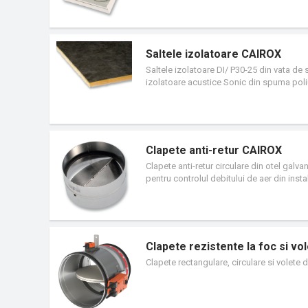
Saltele izolatoare CAIROX
Saltele izolatoare DI/ P30-25 din vata de 
izolatoare acustice Sonic din spuma poli
poliuretanica flexibila.
Clapete anti-retur CAIROX
Clapete anti-retur circulare din otel galv
pentru controlul debitului de aer din instal
Clapete rezistente la foc si 
Clapete rectangulare, circulare si volete 