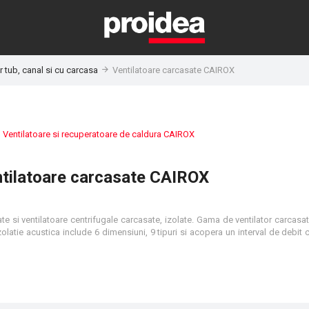
r tub, canal si cu carcasa
Ventilatoare carcasate CAIROX
:
Ventilatoare si recuperatoare de caldura CAIROX
tilatoare carcasate CAIROX
te si ventilatoare centrifugale carcasate, izolate. Gama de ventilator carcasat
izolatie acustica include 6 dimensiuni, 9 tipuri si acopera un interval de debit c