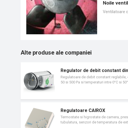
Noile venti
Ventilatoare c
Alte produse ale companiei
Regulator de debit constant di
Regulatoare de debit constant reglabile, d
50 si 500 Pa si temperaturi intre 0°C si 50
Regulatoarele CAV sunt utilizate pentru co
de aer constante, indiferent de modificar
sursa de alimentare externa. Domeniul de 
clasa de etanseitate C, conforma cu EN 175
in lagare de alama.
Regulatoare CAIROX
Termostate si higrostate de camera, pres
tubulatura, senzori de temperatura de exte