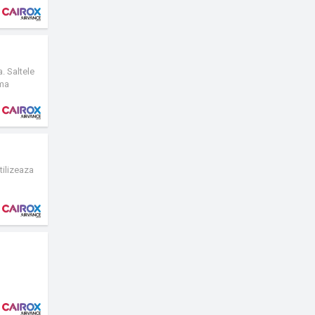
. Saltele
uma
tilizeaza