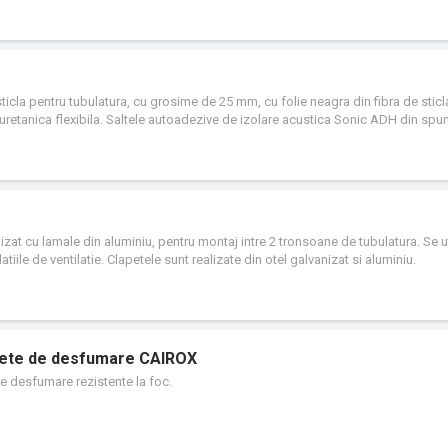
sticla pentru tubulatura, cu grosime de 25 mm, cu folie neagra din fibra de sticla
uretanica flexibila. Saltele autoadezive de izolare acustica Sonic ADH din sp
anizat cu lamale din aluminiu, pentru montaj intre 2 tronsoane de tubulatura. Se u
atiile de ventilatie. Clapetele sunt realizate din otel galvanizat si aluminiu.
volete de desfumare CAIROX
de desfumare rezistente la foc.