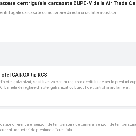
latoare centrigufale carcasate BUPE-V de la Air Trade Ce
entrifugale carcasate cu actionare directa si izolatie acustica
n otel CAIROX tip RCS
in otel galvanizat, se utilizeaza pentru reglarea debitului de aer la presiuni cup
°C. Lamela de reglare din otel galvanizat cu burduf de control si arc lamelar.
ntrolul autonom al debitului constant in instalatiile de ventilatie. Acestea ment
ile presiunii statice din conducta de ventilatie. Acestea functioneaza autonom f
reglare este de la 2 la 10 m/s, presiunea de functionare de la 50 la 500 Pa. Ca
1. Carcasa si lamela regulatorului sunt din otel zincat, in timp ce axa lamelei 
ostate diferentiale, senzori de temperatura de camera, senzori de temperatur
rior si traductori de presiune diferentiala.