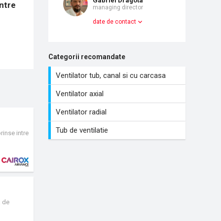
Gabriel Dragota
ntre
managing director
date de contact
Categorii recomandate
Ventilator tub, canal si cu carcasa
Ventilator axial
Ventilator radial
Tub de ventilatie
rinse intre
in debite
ara nici o
rcasa are
este fixata
a de