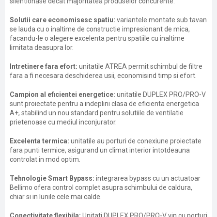
silentionase decat majoritatea produselor concurente.
Solutii care economisesc spatiu:
variantele montate sub tavan
se lauda cu o inaltime de constructie impresionant de mica,
facandu-le o alegere excelenta pentru spatiile cu inaltime
limitata deasupra lor.
Intretinere fara efort:
unitatile ATREA permit schimbul de filtre
fara a fi necesara deschiderea usii, economisind timp si efort.
Campion al eficientei energetice:
unitatile DUPLEX PRO/PRO-V
sunt proiectate pentru a indeplini clasa de eficienta energetica
A+, stabilind un nou standard pentru solutiile de ventilatie
prietenoase cu mediul inconjurator.
Excelenta termica:
unitatile au porturi de conexiune proiectate
fara punti termice, asigurand un climat interior intotdeauna
controlat in mod optim.
Tehnologie Smart Bypass:
integrarea bypass cu un actuatoar
Bellimo ofera control complet asupra schimbului de caldura,
chiar si in lunile cele mai calde.
Conectivitate flexibila:
Unitati DUPLEX PRO/PRO-V vin cu porturi