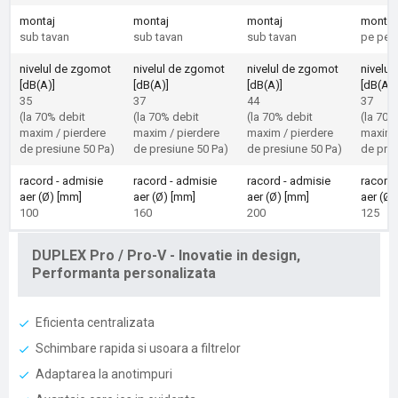
montaj
montaj
montaj
montaj
sub tavan
sub tavan
sub tavan
pe per
nivelul de zgomot
nivelul de zgomot
nivelul de zgomot
nivelu
[dB(A)]
[dB(A)]
[dB(A)]
[dB(A)]
35
37
44
37
(la 70% debit
(la 70% debit
(la 70% debit
(la 70%
maxim / pierdere
maxim / pierdere
maxim / pierdere
maxim 
de presiune 50 Pa)
de presiune 50 Pa)
de presiune 50 Pa)
de pres
racord - admisie
racord - admisie
racord - admisie
racord 
aer (Ø) [mm]
aer (Ø) [mm]
aer (Ø) [mm]
aer (Ø)
100
160
200
125
DUPLEX Pro / Pro-V - Inovatie in design,
Performanta personalizata
Eficienta centralizata
Schimbare rapida si usoara a filtrelor
Adaptarea la anotimpuri