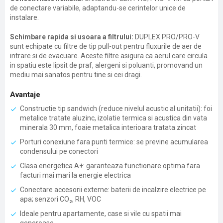
de conectare variabile, adaptandu-se cerintelor unice de
instalare.
Schimbare rapida si usoara a filtrului:
DUPLEX PRO/PRO-V
sunt echipate cu filtre de tip pull-out pentru fluxurile de aer de
intrare si de evacuare. Aceste filtre asigura ca aerul care circula
in spatiu este lipsit de praf, alergeni si poluanti, promovand un
mediu mai sanatos pentru tine si cei dragi.
Avantaje
Constructie tip sandwich (reduce nivelul acustic al unitatii): foi
metalice tratate aluzinc, izolatie termica si acustica din vata
minerala 30 mm, foaie metalica interioara tratata zincat
Porturi conexiune fara punti termice: se previne acumularea
condensului pe conectori
Clasa energetica A+: garanteaza functionare optima fara
facturi mai mari la energie electrica
Conectare accesorii externe: baterii de incalzire electrice pe
apa; senzori CO₂, RH, VOC
Ideale pentru apartamente, case si vile cu spatii mai