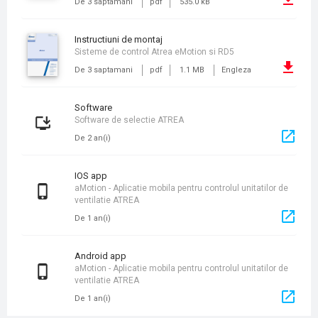
De 3 saptamani
pdf
535.0 kB
instructiuni de montaj
Sisteme de control Atrea eMotion si RD5
De 3 saptamani
pdf
1.1 MB
Engleza
Software
Software de selectie ATREA
De 2 an(i)
iOS app
aMotion - Aplicatie mobila pentru controlul unitatilor de
ventilatie ATREA
De 1 an(i)
Android app
aMotion - Aplicatie mobila pentru controlul unitatilor de
ventilatie ATREA
De 1 an(i)