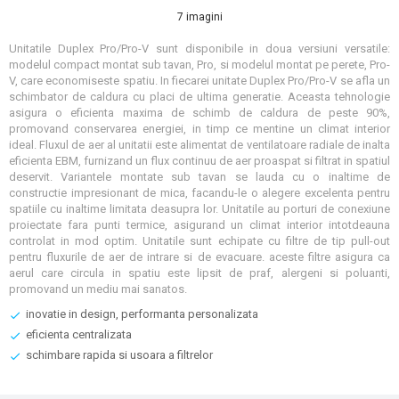
7 imagini
Unitatile Duplex Pro/Pro-V sunt disponibile in doua versiuni versatile:
modelul compact montat sub tavan, Pro, si modelul montat pe perete, Pro-
V, care economiseste spatiu. In fiecarei unitate Duplex Pro/Pro-V se afla un
schimbator de caldura cu placi de ultima generatie. Aceasta tehnologie
asigura o eficienta maxima de schimb de caldura de peste 90%,
promovand conservarea energiei, in timp ce mentine un climat interior
ideal. Fluxul de aer al unitatii este alimentat de ventilatoare radiale de inalta
eficienta EBM, furnizand un flux continuu de aer proaspat si filtrat in spatiul
deservit. Variantele montate sub tavan se lauda cu o inaltime de
constructie impresionant de mica, facandu-le o alegere excelenta pentru
spatiile cu inaltime limitata deasupra lor. Unitatile au porturi de conexiune
proiectate fara punti termice, asigurand un climat interior intotdeauna
controlat in mod optim. Unitatile sunt echipate cu filtre de tip pull-out
pentru fluxurile de aer de intrare si de evacuare. aceste filtre asigura ca
aerul care circula in spatiu este lipsit de praf, alergeni si poluanti,
promovand un mediu mai sanatos.
inovatie in design, performanta personalizata
eficienta centralizata
schimbare rapida si usoara a filtrelor