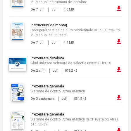
V - Manual instructiuni de instalare
De 7 luni
pdf
4.5 MB
instructiuni de montaj
Recuperatoare de caldura rezidentiale DUPLEX Pro/Pro-
V - Manual de utilizare
De 7 luni
pdf
4.4 MB
prezentare detaliata
Ghid utilizare software de selectie unitati DUPLEX
De 2 an(i)
pdf
878.2 kB
prezentare generala
Sisteme de control Atrea eMotion
De 3 saptamani
pdf
554.5 kB
prezentare generala
Sisteme de control Atrea eMotion si CP (Catalog Atrea
pag. 38-39)