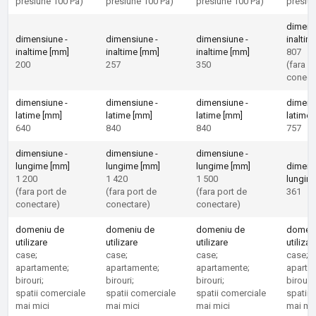
presiune 100 Pa)
presiune 100 Pa)
presiune 100 Pa)
presiun
dimens
dimensiune -
dimensiune -
dimensiune -
inaltim
inaltime [mm]
inaltime [mm]
inaltime [mm]
807
200
257
350
(fara p
conect
dimensiune -
dimensiune -
dimensiune -
dimens
latime [mm]
latime [mm]
latime [mm]
latime 
640
840
840
757
dimensiune -
dimensiune -
dimensiune -
lungime [mm]
lungime [mm]
lungime [mm]
dimens
1 200
1 420
1 500
lungim
(fara port de
(fara port de
(fara port de
361
conectare)
conectare)
conectare)
domeniu de
domeniu de
domeniu de
domeni
utilizare
utilizare
utilizare
utilizar
case;
case;
case;
case;
apartamente;
apartamente;
apartamente;
aparta
birouri;
birouri;
birouri;
birouri;
spatii comerciale
spatii comerciale
spatii comerciale
spatii 
mai mici
mai mici
mai mici
mai mic