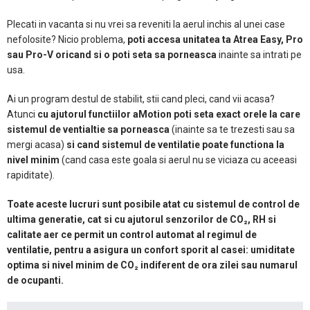
Plecati in vacanta si nu vrei sa reveniti la aerul inchis al unei case
nefolosite? Nicio problema,
poti accesa unitatea ta Atrea Easy, Pro
sau Pro-V oricand si o poti seta sa porneasca
inainte sa intrati pe
usa.
Ai un program destul de stabilit, stii cand pleci, cand vii acasa?
Atunci
cu ajutorul functiilor aMotion poti seta exact orele la care
sistemul de ventialtie sa porneasca
(inainte sa te trezesti sau sa
mergi acasa)
si cand sistemul de ventilatie poate functiona la
nivel minim
(cand casa este goala si aerul nu se viciaza cu aceeasi
rapiditate).
Toate aceste lucruri sunt posibile atat cu sistemul de control de
ultima generatie, cat si cu ajutorul senzorilor de CO₂, RH si
calitate aer ce permit un control automat al regimul de
ventilatie, pentru a asigura un confort sporit al casei: umiditate
optima si nivel minim de CO₂ indiferent de ora zilei sau numarul
de ocupanti.