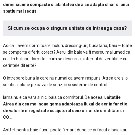
dimensiunile compacte si abilitatea de a se adapta chiar si unui
spatiu mai redus
.
Si cum se ocupa o singura unitate de intreaga casa?
Adica… avem dormitoare, holuri, dressing-uri, bucataria, baia – toate
se comporta diferit, corect? Aerul din baie va fi mereu mai umed ca
cel din hol sau dormitor, cum se descurca sistemul de ventilatie cu
cerintele diferite?
O intrebare buna la care nu numai ca avem raspuns, Atrea are si o
solutie, solutie pe baza de senzori si sisteme de control.
Iarna nu e ca vara si nici baia ca dormitorul. De aceea,
unitatile
Atrea din cea mai noua gama adapteaza fluxul de aer in functie
de valorile inregistrate cu ajutorul senzorilor de umiditate si
CO₂
.
Astfel, pentru baie fluxul poate fi marit dupa ce ai facut o baie sau