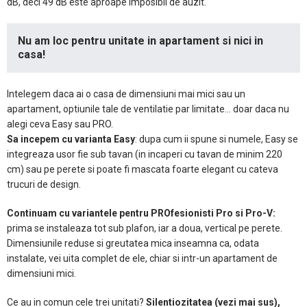
dB, deci 49 dB este aproape imposibil de auzit.
Nu am loc pentru unitate in apartament si nici in
casa!
Intelegem daca ai o casa de dimensiuni mai mici sau un
apartament, optiunile tale de ventilatie par limitate… doar daca nu
alegi ceva Easy sau PRO.
Sa incepem cu varianta Easy
: dupa cum ii spune si numele, Easy se
integreaza usor fie sub tavan (in incaperi cu tavan de minim 220
cm) sau pe perete si poate fi mascata foarte elegant cu cateva
trucuri de design.
Continuam cu variantele pentru PROfesionisti Pro si Pro-V:
prima se instaleaza tot sub plafon, iar a doua, vertical pe perete.
Dimensiunile reduse si greutatea mica inseamna ca, odata
instalate, vei uita complet de ele, chiar si intr-un apartament de
dimensiuni mici.
Ce au in comun cele trei unitati?
Silentiozitatea (vezi mai sus),