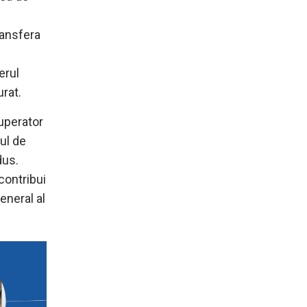
ransfera
erul
urat.
cuperator
rul de
dus.
contribui
eneral al