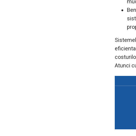
muce
Ben
sis
pro
Sistemel
eficienta
costurilo
Atunci c