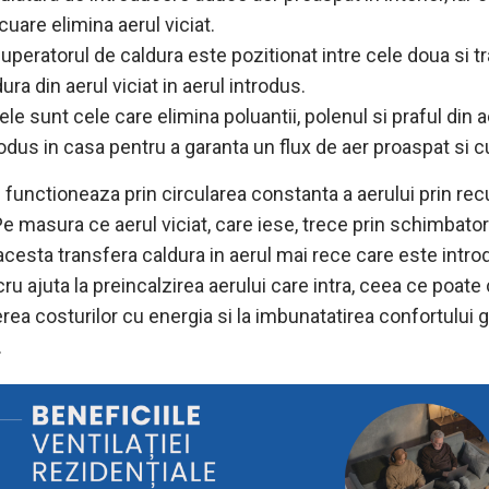
cuare elimina aerul viciat.
uperatorul de caldura este pozitionat intre cele doua si t
ura din aerul viciat in aerul introdus.
rele sunt cele care elimina poluantii, polenul si praful din a
rodus in casa pentru a garanta un flux de aer proaspat si c
 functioneaza prin circularea constanta a aerului prin re
. Pe masura ce aerul viciat, care iese, trece prin schimbato
acesta transfera caldura in aerul mai rece care este intro
ru ajuta la preincalzirea aerului care intra, ceea ce poate 
rea costurilor cu energia si la imbunatatirea confortului g
.