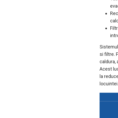
eva
Rec
cald
Filt
int
Sistemul
si filtre
caldura, 
Acest luc
la reduce
locuintei