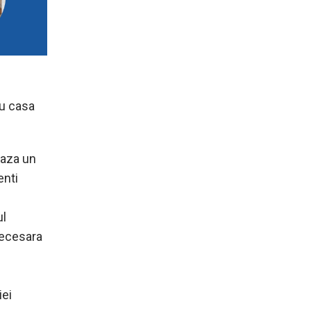
ru casa
eaza un
enti
ul
necesara
iei