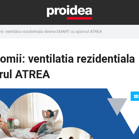
ii: ventilatia rezidentiala devine SMART cu ajutorul ATREA
mii: ventilatia rezidentiala
rul ATREA