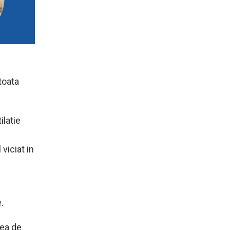
toata
ilatie
viciat in
.
cea de