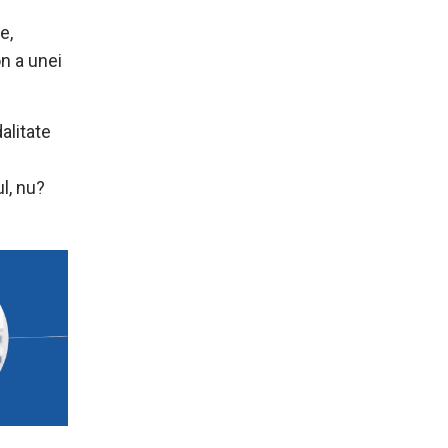
e,
n a unei
alitate
l, nu?