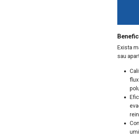
Benefici
Exista m
sau apar
Cal
flu
polu
Efic
eva
rein
Con
umid