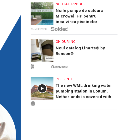
NOUTATI PRODUSE
Noile pompe de caldura
Microwell HP pentru
incalzirea piscinelor
GHIDURI NOI
Noul catalog Linarte® by
Renson®
REFERINTE
The new WML drinking water
pumping station in Lottum,
Netherlands is covered with
PREFA Siding.X facade panels