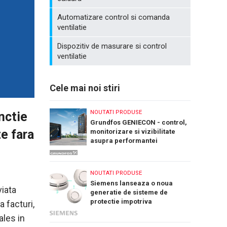
Automatizare control si comanda
ventilatie
Dispozitiv de masurare si control
ventilatie
Cele mai noi stiri
NOUTATI PRODUSE
nctie
Grundfos GENIECON - control,
e fara
monitorizare si vizibilitate
asupra performantei
sistemelor de pompare a apei
NOUTATI PRODUSE
Siemens lanseaza o noua
viata
generatie de sisteme de
protectie impotriva
 facturi,
incendiilor: Cerberus Nova
ales in