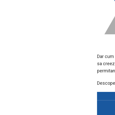
Dar cum 
sa creeze
permitan
Descoper