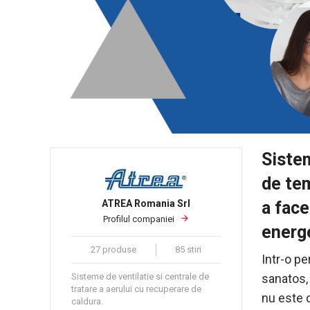
Sistem
de tem
a face
ATREA Romania Srl
Profilul companiei
energ
27 produse
85 stiri
Intr-o pe
sanatos, 
Sisteme de ventilatie si centrale de
tratare a aerului cu recuperare de
nu este d
caldura.