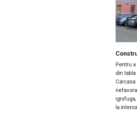
Constru
Pentru a 
din tabla
Carcasa 
nefavorab
ignifuga
la interi