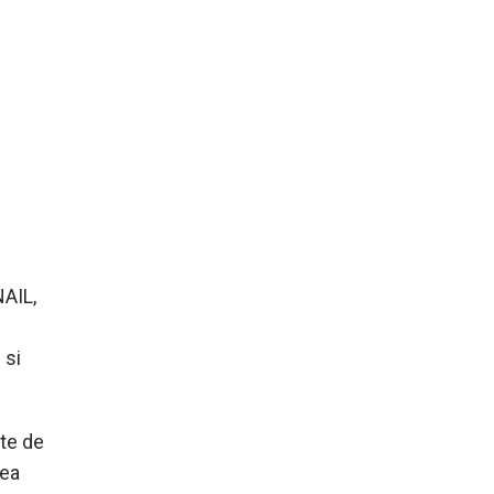
NAIL,
 si
te de
rea