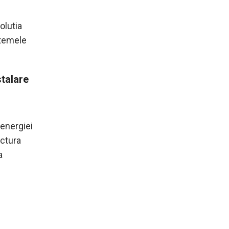
olutia
stemele
stalare
 energiei
uctura
a