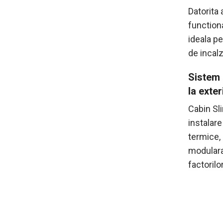
Datorita 
function
ideala pe
de incalzi
Sistem 
la exter
Cabin Sl
instalare
termice, 
modulara 
factoril