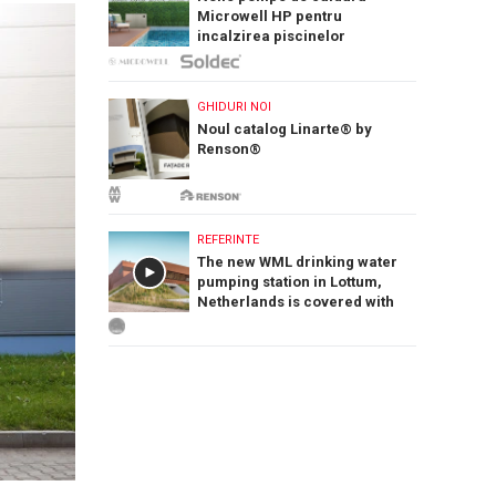
Microwell HP pentru
incalzirea piscinelor
GHIDURI NOI
Noul catalog Linarte® by
Renson®
REFERINTE
The new WML drinking water
pumping station in Lottum,
Netherlands is covered with
PREFA Siding.X facade panels