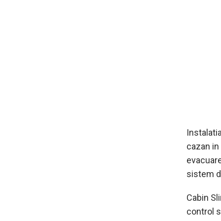
Instalati
cazan in
evacuare
sistem d
Cabin Sl
control s