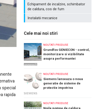
Echipament de incalzire, schimbator
de caldura, cos de fum
Instalatii mecanice
Cele mai noi stiri
NOUTATI PRODUSE
Grundfos GENIECON - control,
monitorizare si vizibilitate
asupra performantei
sistemelor de pompare a apei
manente
NOUTATI PRODUSE
Siemens lanseaza o noua
ernativa
generatie de sisteme de
n special
protectie impotriva
incendiilor: Cerberus Nova
ea rapida
NOUTATI PRODUSE
Noile pompe de caldura