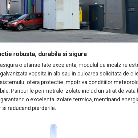
ctie robusta, durabila si sigura
asigura o etanseitate excelenta, modulul de incalzire este
 galvanizata vopsita in alb sau in culoarea solicitata de cli
sistemului ofera protectie impotriva conditiilor meteorol
ile. Panourile perimetrale izolate includ un strat de vata 
, garantand o excelenta izolare termica, mentinand energi
or si reducand pierderile.