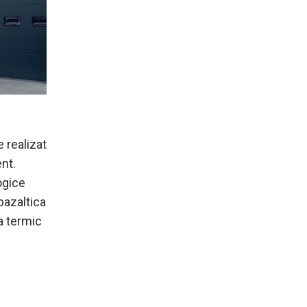
 realizat
ent.
ogice
bazaltica
a termic