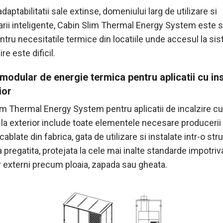
adaptabilitatii sale extinse, domeniului larg de utilizare si
arii inteligente, Cabin Slim Thermal Energy System este s
ntru necesitatile termice din locatiile unde accesul la si
re este dificil.
modular de energie termica pentru aplicatii cu in
ior
im Thermal Energy System pentru aplicatii de incalzire cu
 la exterior include toate elementele necesare producerii
cablate din fabrica, gata de utilizare si instalate intr-o str
pregatita, protejata la cele mai inalte standarde impotriv
or externi precum ploaia, zapada sau gheata.