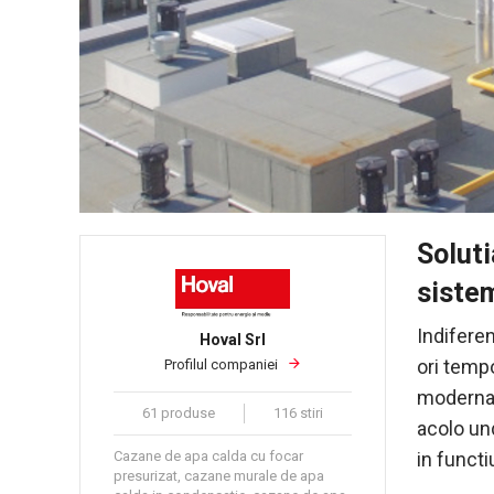
Soluti
sistem
Indifere
Hoval Srl
ori temp
Profilul companiei
moderna, 
61 produse
116 stiri
acolo und
Cazane de apa calda cu focar
in functi
presurizat, cazane murale de apa