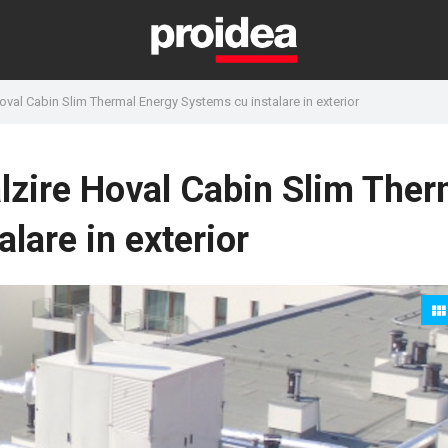
oval Cabin Slim Thermal Energy Systems cu instalare in exterior
lzire Hoval Cabin Slim Ther
lare in exterior