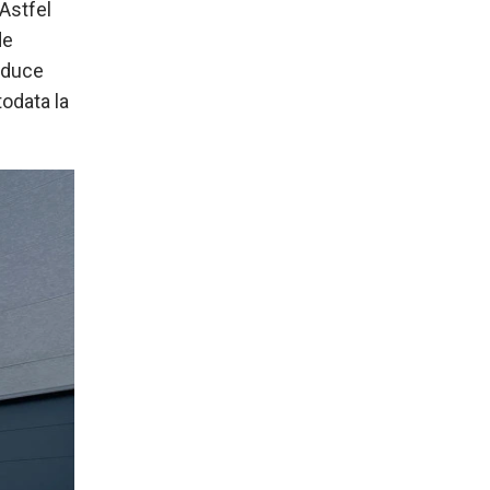
 Astfel
de
aduce
todata la