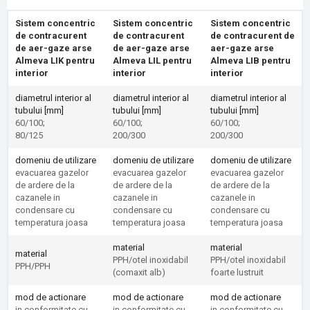
Sistem concentric
Sistem concentric
Sistem concentric
de contracurent
de contracurent
de contracurent de
de aer-gaze arse
de aer-gaze arse
aer-gaze arse
Almeva LIK pentru
Almeva LIL pentru
Almeva LIB pentru
interior
interior
interior
diametrul interior al
diametrul interior al
diametrul interior al
tubului [mm]
tubului [mm]
tubului [mm]
60/100;
60/100;
60/100;
80/125
200/300
200/300
domeniu de utilizare
domeniu de utilizare
domeniu de utilizare
evacuarea gazelor
evacuarea gazelor
evacuarea gazelor
de ardere de la
de ardere de la
de ardere de la
cazanele in
cazanele in
cazanele in
condensare cu
condensare cu
condensare cu
temperatura joasa
temperatura joasa
temperatura joasa
material
material
material
PPH/otel inoxidabil
PPH/otel inoxidabil
PPH/PPH
(comaxit alb)
foarte lustruit
mod de actionare
mod de actionare
mod de actionare
in conformitate cu
in conformitate cu
in conformitate cu