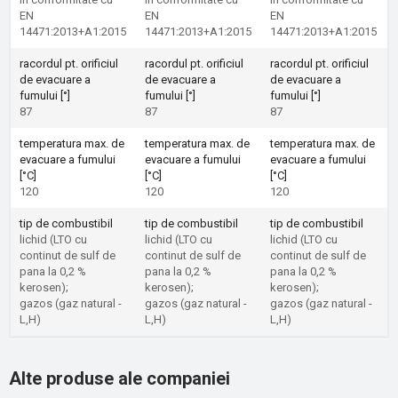
EN
EN
EN
14471:2013+A1:2015
14471:2013+A1:2015
14471:2013+A1:2015
racordul pt. orificiul
racordul pt. orificiul
racordul pt. orificiul
de evacuare a
de evacuare a
de evacuare a
fumului [°]
fumului [°]
fumului [°]
87
87
87
temperatura max. de
temperatura max. de
temperatura max. de
evacuare a fumului
evacuare a fumului
evacuare a fumului
[°C]
[°C]
[°C]
120
120
120
tip de combustibil
tip de combustibil
tip de combustibil
lichid (LTO cu
lichid (LTO cu
lichid (LTO cu
continut de sulf de
continut de sulf de
continut de sulf de
pana la 0,2 %
pana la 0,2 %
pana la 0,2 %
kerosen);
kerosen);
kerosen);
gazos (gaz natural -
gazos (gaz natural -
gazos (gaz natural -
L,H)
L,H)
L,H)
Alte produse ale companiei