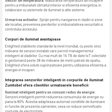
Senzor de temperatura:
Masurarea temperaturii din incapere
pentru a imbunatati climatul interior si eficienta energetica, in
colaborare cu sistemele de iluminat si alte sisteme.
Urmarirea activelor:
Sprijin pentru navigarea in cladiri si zone
ale locatiei, prevenirea pierderilor si imbunatatirea securitatii si
controlului accesului.
Corpuri de iluminat avantajoase
Enlighted stabileste standarde la nivel mondial, cu peste cinci
milioane de senzori instalati care permit managementul
inteligent al cladirilor. Cu mai mult de 16 TB de date IoT colectate
si gestionand peste 38 de milioane de metri patrati de spatiu,
Enlighted ofera solutii cuprinzatoare pentru utilizarea eficienta a
energiei in incaperi.
Integrarea senzorilor inteligenti in corpurile de iluminat
Zumtobel ofera clientilor urmatoarele beneficii:
Iluminat inteligent pentru un consum redus de energie:
Senzorii inteligenti permit reducerea consumului de energie cu
pana la 80%. Acestia adapteaza automat conditiile de iluminare
in functie de prezenta oamenilor, ceea ce reduce semnificativ
costurile de electricitate.