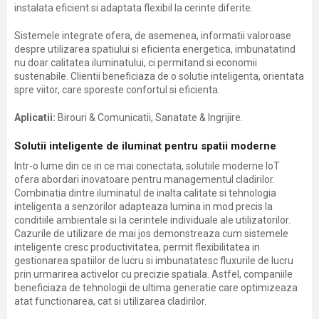
instalata eficient si adaptata flexibil la cerinte diferite.
Sistemele integrate ofera, de asemenea, informatii valoroase
despre utilizarea spatiului si eficienta energetica, imbunatatind
nu doar calitatea iluminatului, ci permitand si economii
sustenabile. Clientii beneficiaza de o solutie inteligenta, orientata
spre viitor, care sporeste confortul si eficienta.
Aplicatii:
Birouri & Comunicatii, Sanatate & Ingrijire.
Solutii inteligente de iluminat pentru spatii moderne
Intr-o lume din ce in ce mai conectata, solutiile moderne IoT
ofera abordari inovatoare pentru managementul cladirilor.
Combinatia dintre iluminatul de inalta calitate si tehnologia
inteligenta a senzorilor adapteaza lumina in mod precis la
conditiile ambientale si la cerintele individuale ale utilizatorilor.
Cazurile de utilizare de mai jos demonstreaza cum sistemele
inteligente cresc productivitatea, permit flexibilitatea in
gestionarea spatiilor de lucru si imbunatatesc fluxurile de lucru
prin urmarirea activelor cu precizie spatiala. Astfel, companiile
beneficiaza de tehnologii de ultima generatie care optimizeaza
atat functionarea, cat si utilizarea cladirilor.