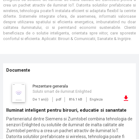
crea un pachet atractiv de iluminat IoT. Datorita solutiilor prefabricate si
wireless, tehnologia poate fi instalata eficient si adaptata flexibil la cerinte
diferite. Sistemele integrate ofera, de asemenea, informatii valoroase
despre utilizarea spatiului si eficienta energetica, imbunatatind nu doar
calitatea iluminatului, ci si permitand economii sustenabile. Clientii
beneficiaza de o solutie inteligenta, orientata spre viitor, care sporeste
confortul si eficienta. Aplicatii: Birouri & Comunicatii, Sanatate & Ingrijire.
Documente
prezentare generala
Solutii smart de iluminat Enlighted
De 1 an(i)
pdf
816.1 kB
Engleza
Iluminat inteligent pentru birouri, educatie si sanantate
Parteneriatul dintre Siemens si Zumtobel combina tehnologia de
senzori Enlighted cu solutiile de iluminat de inalta calitate ale
Zumtobel pentru a crea un pachet atractiv de iluminat IoT.
Datorita solutiilor prefabricate si wireless, tehnologia poate fi